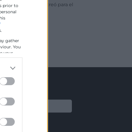
 Junta Magna que se creó para el
s prior to
 personal
his
f
.
ay gather
aviour. You
se your
Legal
Aviso legal
Política de privacidad