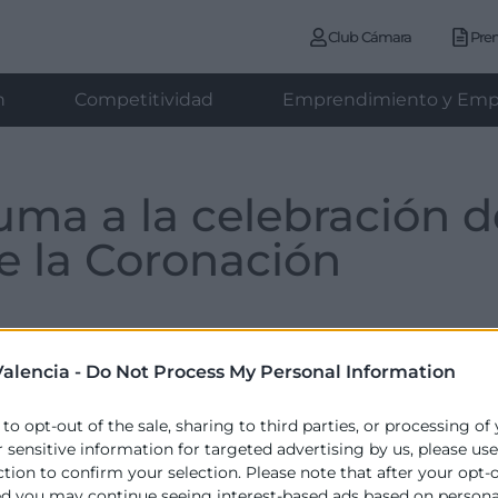
Club Cámara
Pre
n
Competitividad
Emprendimiento y Emp
uma a la celebración d
e la Coronación
martes , 09 de mayo de 2023
alencia -
Do Not Process My Personal Information
 to opt-out of the sale, sharing to third parties, or processing of
r sensitive information for targeted advertising by us, please us
tenario de la Coronación Canónica de la Virgen de los D
ction to confirm your selection. Please note that after your opt-
tieron más de doscientos empresarios. La Cámara de Come
ed you may continue seeing interest-based ads based on persona