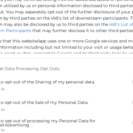
no que formó parte activa de la Comisión Económica de la
 utilized by us or personal information disclosed to third partie
ut. You may separately opt-out of the further disclosure of your
 by third parties on the IAB’s list of downstream participants. T
n may also be disclosed by us to third parties on the
IAB’s List o
m Participants
that may further disclose it to other third parties
e that this website/app uses one or more Google services and m
information including but not limited to your visit or usage beh
to grant or deny consent to Google and its third-party tags to u
elow specified purposes in below Google consent section.
al Data Processing Opt Outs
to opt-out of the Sharing of my personal data.
 In
to opt-out of the Sale of my Personal Data.
Contacto
 In
 to opt-out of processing my Personal Data for
ra
Sede Central
ed Advertising.
 In
C/Poeta Querol 15 – 46002
ratante