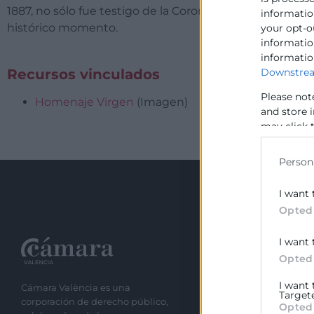
1887, no sólo fue testigo de la Coronación en 1922, si
information
histórico momento.
your opt-o
information
informatio
Downstrea
Recursos vinculados
Please not
Homenaje Virgen
(Imagen)
and store 
may click 
data for b
Person
I want 
Opted
I want 
Recursos
Opted
I want
Cámara València es una
Sobre la Cáma
Target
corporación de derecho público,
Opted
Perfil del cont