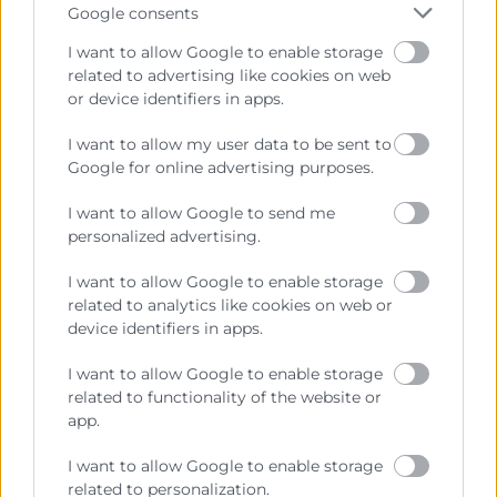
Google consents
Màrqueting i Vendes
-
Jornada
I want to allow Google to enable storage
Aprendizaje y networking en un encuentro
related to advertising like cookies on web
profesional para agencias digitales especializadas
or device identifiers in apps.
en WordPress
I want to allow my user data to be sent to
Inscripció
Más info
Google for online advertising purposes.
I want to allow Google to send me
personalized advertising.
21
I want to allow Google to enable storage
related to analytics like cookies on web or
device identifiers in apps.
Octubre
I want to allow Google to enable storage
related to functionality of the website or
08:00 - 20:00
app.
Gratuito
I want to allow Google to enable storage
VDS 2026
related to personalization.