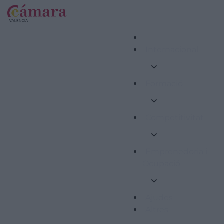
Internacional
Formació
Competitivitat
Emprenedoria i
Ocupació
Ajudes
Altres