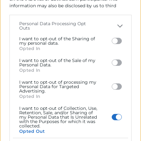
GoDigital 2026
information may also be disclosed by us to third
Comerç
-
Tics i Digitalització
-
Informàtica
-
parties on the
IAB’s List of Downstream Participants
Màrqueting i Vendes
-
Operacions
-
Jornada
that may further disclose it to other third parties.
Personal Data Processing Opt
Outs
Please note that this website/app uses one or more
Google services and may gather and store information
Inscripció
Más info
I want to opt-out of the Sharing of
including but not limited to your visit or usage
my personal data.
Opted In
behaviour. You may click to grant or deny consent to
Google and its third-party tags to use your data for
I want to opt-out of the Sale of my
below specified purposes in below Google consent
Personal Data.
07
section.
Opted In
I want to opt-out of processing my
Personal Data for Targeted
Advertising.
Octubre
Opted In
09:30 - 18:30
I want to opt-out of Collection, Use,
Retention, Sale, and/or Sharing of
Gratuito
my Personal Data that Is Unrelated
with the Purposes for which it was
WP Agency Forum
collected.
Opted Out
Tics i Digitalització
-
Informàtica
-
Innovació
-