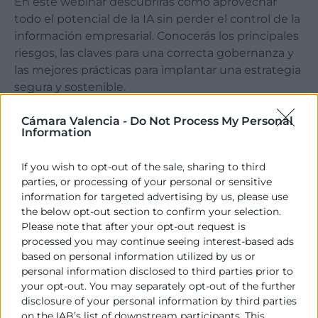
En este webinar descubrirás cómo aprovechar
todo el potencial de la IA sin perder el control de la
información empresarial. Conocerás los principales
riesgos, las claves para una correcta gobernanza y
las mejores prácticas para implantar una estrategia
segura y sostenible.
Inscripció
Más info
Cámara Valencia -
Do Not Process My Personal
Information
If you wish to opt-out of the sale, sharing to third
parties, or processing of your personal or sensitive
01
information for targeted advertising by us, please use
the below opt-out section to confirm your selection.
Please note that after your opt-out request is
Octubre
processed you may continue seeing interest-based ads
based on personal information utilized by us or
-
personal information disclosed to third parties prior to
your opt-out. You may separately opt-out of the further
Jornada
disclosure of your personal information by third parties
on the IAB’s list of downstream participants. This