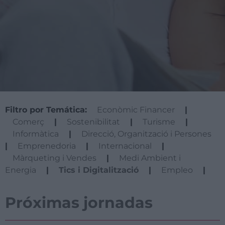
Filtro por Temática:
Econòmic Financer
|
Comerç
|
Sostenibilitat
|
Turisme
|
Informàtica
|
Direcció, Organització i Persones
|
Emprenedoria
|
Internacional
|
Màrqueting i Vendes
|
Medi Ambient i
Energia
|
Tics i Digitalització
|
Empleo
|
Próximas jornadas