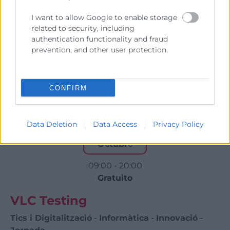
Emprenedoria
-
Tics i Digitalització
-
Informàtica
I want to allow Google to enable storage
-
Innovació
-
Màrqueting i Vendes
-
Jornada
related to security, including
authentication functionality and fraud
prevention, and other user protection.
Inscripció
Más info
CONFIRM
27
Data Deletion
Data Access
Privacy Policy
Octubre
09:00 - 20:00
Gratuito
VLC Testing
Tics i Digitalització
-
Informàtica
-
Innovació
-