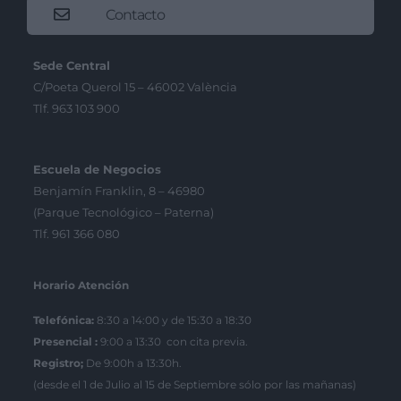
Contacto
Sede Central
C/Poeta Querol 15 – 46002 València
Tlf. 963 103 900
Escuela de Negocios
Benjamín Franklin, 8 – 46980
(Parque Tecnológico – Paterna)
Tlf. 961 366 080
Horario Atención
Telefónica:
8:30 a 14:00 y de 15:30 a 18:30
Presencial :
9:00 a 13:30 con cita previa.
Registro;
De 9:00h a 13:30h.
(desde el 1 de Julio al 15 de Septiembre sólo por las mañanas)