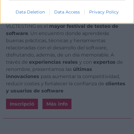
Tics i Digitalització
-
Informàtica
-
Innovació
-
Data Deletion
Data Access
Privacy Policy
Jornada
VLCTESTING es el
mayor festival de testeo de
software
. Un encuentro donde aprenderás
buenas prácticas, técnicas y herramientas
relacionadas con el desarrollo del software,
disfrutando, además, de un día memorable. A
través de
experiencias reales
y con
expertos
de
renombre, presentamos las
últimas
innovaciones
para aumentar la competitividad,
reducir costes y fortalecer la confianza de
clientes
y usuarios de software
Inscripció
Más info