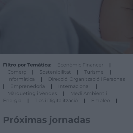
Filtro por Temática:
Econòmic Financer
|
Comerç
|
Sostenibilitat
|
Turisme
|
Informàtica
|
Direcció, Organització i Persones
|
Emprenedoria
|
Internacional
|
Màrqueting i Vendes
|
Medi Ambient i
Energia
|
Tics i Digitalització
|
Empleo
|
Próximas jornadas