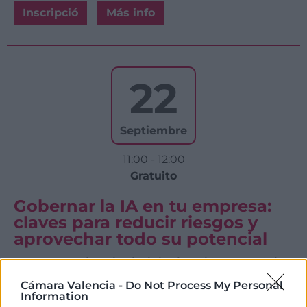
Inscripció
Más info
22
Septiembre
11:00 - 12:00
Gratuito
Gobernar la IA en tu empresa:
claves para reducir riesgos y
aprovechar todo su potencial
Emprenedoria
-
Tics i Digitalització
-
Informàtica
-
Innovació
-
Operacions
-
Webinar
Cámara Valencia -
Do Not Process My Personal
Information