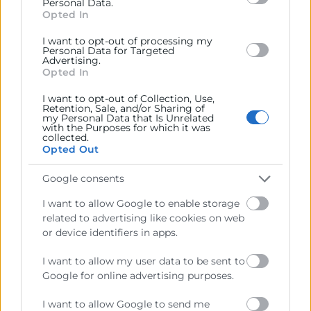
WP Agency Forum
Personal Data.
section.
Opted In
Tics i Digitalització
-
Informàtica
-
Innovació
-
Màrqueting i Vendes
-
Jornada
I want to opt-out of processing my
Personal Data for Targeted
Advertising.
Aprendizaje y networking en un encuentro
Opted In
profesional para agencias digitales especializadas
I want to opt-out of Collection, Use,
en WordPress
Retention, Sale, and/or Sharing of
my Personal Data that Is Unrelated
with the Purposes for which it was
Inscripció
Más info
collected.
Opted Out
Google consents
I want to allow Google to enable storage
21
related to advertising like cookies on web
or device identifiers in apps.
Octubre
I want to allow my user data to be sent to
Google for online advertising purposes.
08:00 - 20:00
Gratuito
I want to allow Google to send me