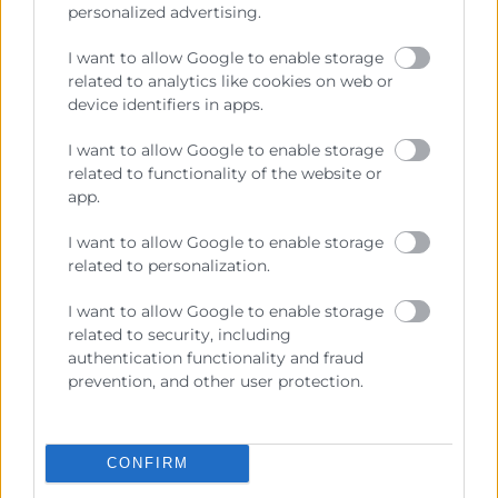
personalized advertising.
VDS 2026
I want to allow Google to enable storage
Emprenedoria
-
Tics i Digitalització
-
Informàtica
related to analytics like cookies on web or
-
Innovació
-
Màrqueting i Vendes
-
Jornada
device identifiers in apps.
I want to allow Google to enable storage
Inscripció
Más info
related to functionality of the website or
app.
I want to allow Google to enable storage
related to personalization.
27
I want to allow Google to enable storage
related to security, including
authentication functionality and fraud
Octubre
prevention, and other user protection.
09:00 - 20:00
Gratuito
CONFIRM
VLC Testing