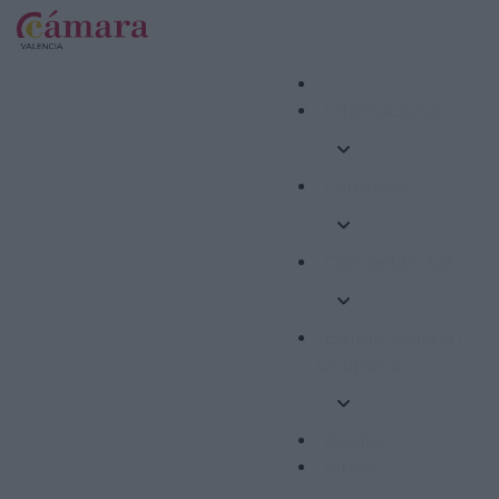
Internacional
Formació
Competitivitat
Emprenedoria i
Ocupació
Ajudes
Altres