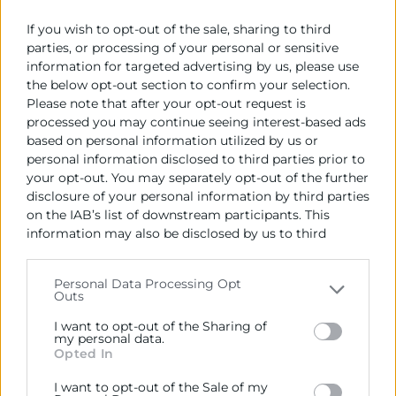
En este webinar descubrirás cómo aprovechar
todo el potencial de la IA sin perder el control de la
If you wish to opt-out of the sale, sharing to third
información empresarial. Conocerás los principales
parties, or processing of your personal or sensitive
riesgos, las claves para una correcta gobernanza y
information for targeted advertising by us, please use
the below opt-out section to confirm your selection.
las mejores prácticas para implantar una estrategia
Please note that after your opt-out request is
segura y sostenible.
processed you may continue seeing interest-based ads
based on personal information utilized by us or
Inscripció
Más info
personal information disclosed to third parties prior to
your opt-out. You may separately opt-out of the further
disclosure of your personal information by third parties
on the IAB’s list of downstream participants. This
information may also be disclosed by us to third
07
parties on the
IAB’s List of Downstream Participants
that may further disclose it to other third parties.
Personal Data Processing Opt
Outs
Octubre
Please note that this website/app uses one or more
Google services and may gather and store information
I want to opt-out of the Sharing of
09:30 - 18:30
including but not limited to your visit or usage
my personal data.
Opted In
behaviour. You may click to grant or deny consent to
Gratuito
Google and its third-party tags to use your data for
I want to opt-out of the Sale of my
below specified purposes in below Google consent