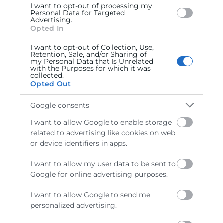
Màrqueting i Vendes
-
Operacions
-
Jornada
I want to opt-out of processing my
Personal Data for Targeted
Advertising.
Opted In
Inscripció
Más info
I want to opt-out of Collection, Use,
Retention, Sale, and/or Sharing of
my Personal Data that Is Unrelated
with the Purposes for which it was
collected.
Opted Out
07
Google consents
Octubre
I want to allow Google to enable storage
related to advertising like cookies on web
09:30 - 18:30
or device identifiers in apps.
Gratuito
I want to allow my user data to be sent to
Google for online advertising purposes.
WP Agency Forum
Tics i Digitalització
-
Informàtica
-
Innovació
-
I want to allow Google to send me
personalized advertising.
Màrqueting i Vendes
-
Jornada