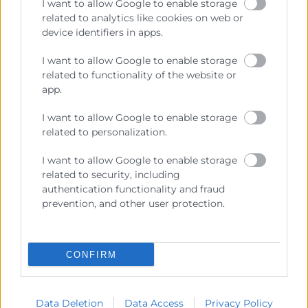
I want to allow Google to enable storage
Aprendizaje y networking en un encuentro
related to analytics like cookies on web or
profesional para agencias digitales especializadas
device identifiers in apps.
en WordPress
I want to allow Google to enable storage
Inscripció
Más info
related to functionality of the website or
app.
I want to allow Google to enable storage
related to personalization.
21
I want to allow Google to enable storage
related to security, including
Octubre
authentication functionality and fraud
prevention, and other user protection.
08:00 - 20:00
Gratuito
CONFIRM
VDS 2026
Emprenedoria
-
Tics i Digitalització
-
Informàtica
Data Deletion
Data Access
Privacy Policy
-
Innovació
-
Màrqueting i Vendes
-
Jornada