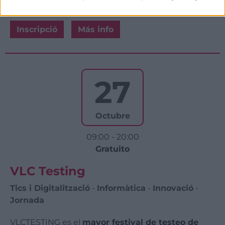
Inscripció
Más info
27
Octubre
09:00 - 20:00
Gratuito
VLC Testing
Tics i Digitalització
-
Informàtica
-
Innovació
-
Jornada
VLCTESTING es el
mayor festival de testeo de