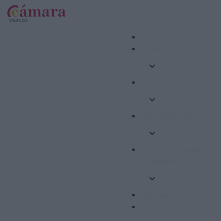
Internacional
Formació
Competitivitat
Emprenedoria i
Ocupació
Ajudes
Altres