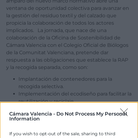
amparo del nuevo marco normativo abre una
ventana de oportunidad colectiva para avanzar en
la gestión del residuo textil y del calzado que
propicia la colaboración de todos los actores
implicados. La jornada, que nace de una
colaboración de la Oficina de Sostenibilidad de
Cámara Valencia con el Colegio Oficial de Biólogos
de la Comunitat Valenciana, pretende dar
respuesta a las obligaciones que establece la RAP
y la recogida separada, como son:
Implantación de contenedores para la
recogida selectiva.
Implementación del ecodiseño para facilitar la
reutilización y reciclaje.
Garantía de la trazabilidad de las prendas.
Cámara Valencia -
Do Not Process My Personal
La financiación total de los costes de
Information
recogida, transporte, clasificación reutilización
y reciclaje.
If you wish to opt-out of the sale, sharing to third