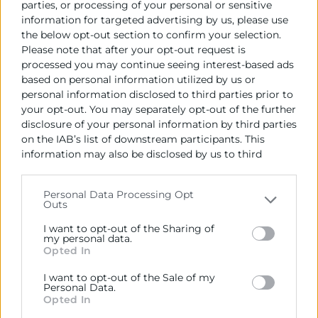
Control de los marketplaces para que
parties, or processing of your personal or sensitive
cumplan con los objetivos de la RAP.
information for targeted advertising by us, please use
Fomento de la gestión colaborativa entre
the below opt-out section to confirm your selection.
Please note that after your opt-out request is
entidades sociales y gestores autorizados.
processed you may continue seeing interest-based ads
based on personal information utilized by us or
Inscripció
Más info
personal information disclosed to third parties prior to
your opt-out. You may separately opt-out of the further
disclosure of your personal information by third parties
on the IAB’s list of downstream participants. This
01
information may also be disclosed by us to third
parties on the
IAB’s List of Downstream Participants
that may further disclose it to other third parties.
Personal Data Processing Opt
Outs
Octubre
Please note that this website/app uses one or more
Google services and may gather and store information
I want to opt-out of the Sharing of
-
including but not limited to your visit or usage
my personal data.
Opted In
Jornada
behaviour. You may click to grant or deny consent to
Google and its third-party tags to use your data for
I want to opt-out of the Sale of my
GoDigital 2026
below specified purposes in below Google consent
Personal Data.
section.
Opted In
Comerç
-
Tics i Digitalització
-
Informàtica
-