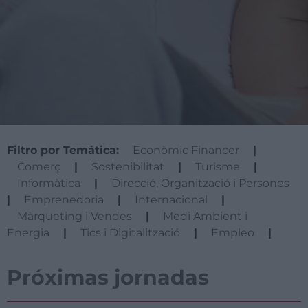
Filtro por Temática:
Econòmic Financer
|
Comerç
|
Sostenibilitat
|
Turisme
|
Informàtica
|
Direcció, Organització i Persones
|
Emprenedoria
|
Internacional
|
Màrqueting i Vendes
|
Medi Ambient i
Energia
|
Tics i Digitalització
|
Empleo
|
Próximas jornadas