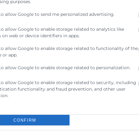
sing purposes.
to allow Google to send me personalized advertising.
to allow Google to enable storage related to analytics like
 on web or device identifiers in apps.
to allow Google to enable storage related to functionality of the
de event de GoDigital Lumen 2026, impulsado por TICNegocios C
 or app.
to allow Google to enable storage related to personalization.
to allow Google to enable storage related to security, including
ication functionality and fraud prevention, and other user
bilidad
ion.
ar, en formato online, aborda cómo la sostenibilidad ha pasado de
CONFIRM