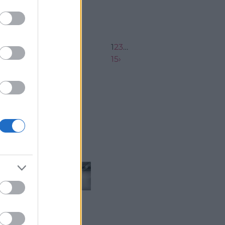
1
2
3
…
15
›
...
...
graci...