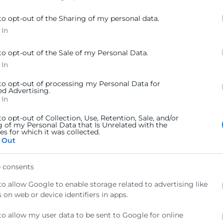
to opt-out of the Sharing of my personal data.
 In
to opt-out of the Sale of my Personal Data.
 In
s emprendedores los pasos a seguir para poner en marcha su emp
 to opt-out of processing my Personal Data for
ed Advertising.
 In
to opt-out of Collection, Use, Retention, Sale, and/or
g of my Personal Data that Is Unrelated with the
s emprendedores los pasos a seguir para poner en marcha su emp
s for which it was collected.
 Out
 consents
to allow Google to enable storage related to advertising like
 on web or device identifiers in apps.
2026: conoce lo que viene
to allow my user data to be sent to Google for online
nte creación de Global Accreditation Cooperation, fruto de la inte