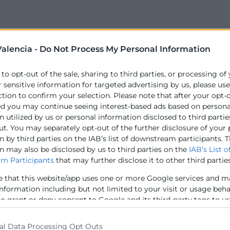
alencia -
Do Not Process My Personal Information
 to opt-out of the sale, sharing to third parties, or processing of
r sensitive information for targeted advertising by us, please us
ction to confirm your selection. Please note that after your opt-
ed you may continue seeing interest-based ads based on persona
 utilized by us or personal information disclosed to third partie
ut. You may separately opt-out of the further disclosure of your
 by third parties on the IAB’s list of downstream participants. T
n may also be disclosed by us to third parties on the
IAB’s List o
m Participants
that may further disclose it to other third parties
e that this website/app uses one or more Google services and m
information including but not limited to your visit or usage beh
to grant or deny consent to Google and its third-party tags to u
elow specified purposes in below Google consent section.
al Data Processing Opt Outs