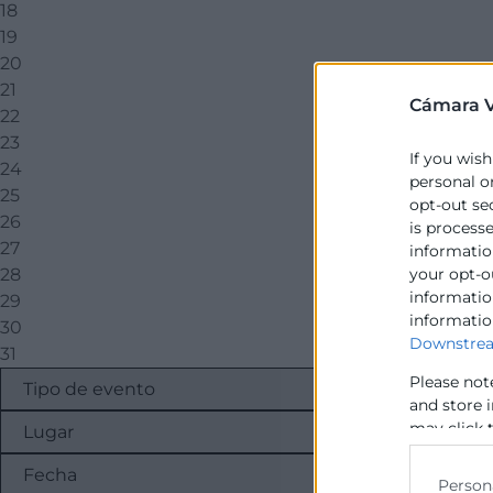
18
19
20
21
Cámara V
22
23
If you wish
24
personal o
25
opt-out se
26
is process
27
information
28
your opt-o
information
29
informatio
30
Downstrea
31
Please not
and store 
may click 
data for b
Person