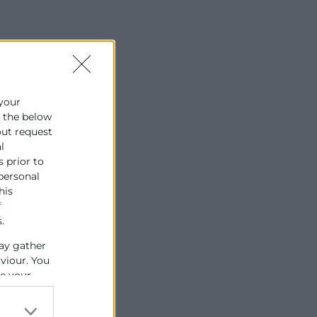
 your
e the below
out request
l
s prior to
 personal
his
f
.
ay gather
aviour. You
se your