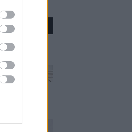
ámara Vale...
 ser u...