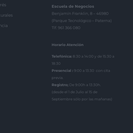
rés
Escuela de Negocios
Benjamín Franklin, 8 – 46980
urales
(Parque Tecnológico – Paterna)
ncia
Tlf. 961 366 080
Horario Atención
Telefónica:
8:30 a 14:00 y de 15:30 a
18:30
Presencial :
9:00 a 13:30 con cita
previa.
Registro;
De 9:00h a 13:30h.
(desde el 1 de Julio al 15 de
Septiembre sólo por las mañanas)