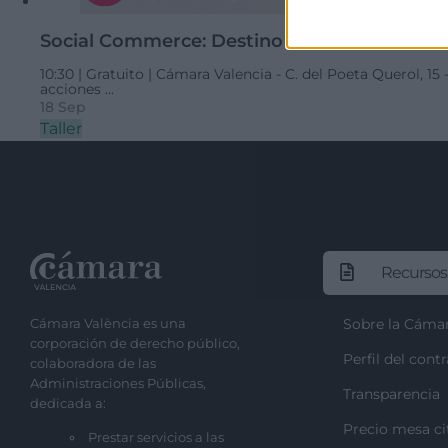
Social Commerce: Destino Costa Rica
10:30 |
Gratuito |
Cámara Valencia - C. del Poeta Querol, 15 -
acciones ...
18 Sep
Taller
Recursos
Cámara València es una
Sobre la Cáma
corporación de derecho público,
Perfil del cont
colaboradora de las
Administraciones Públicas,
Transparencia
dedicada a:
Precio mesa ci
Prestar servicios a las