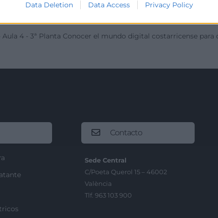
Data Deletion
Data Access
Privacy Policy
 Aula 4 - 3ª Planta
Conocer el mundo digital costarricense para o
Contacto
ra
Sede Central
C/Poeta Querol 15 – 46002
ratante
València
Tlf. 963 103 900
tricos