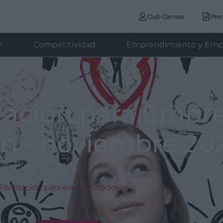
Club Cámara
Pre
n
Competitividad
Emprendimiento y Emp
tación para Empr
ón - noviembre 20
Formación para emprendedores