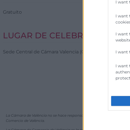
I want 
Gratuito
I want 
cookies
LUGAR DE CELEBRACIÓN
I want 
website
Sede Central de Cámara Valencia (C/ Poeta Querol, 15, 
I want 
I want 
authent
protect
La Cámara de València no se hace responsable de las informaciones que 
Comercio de València.
La Cámara de Comercio de València es la entidad convocante de las a