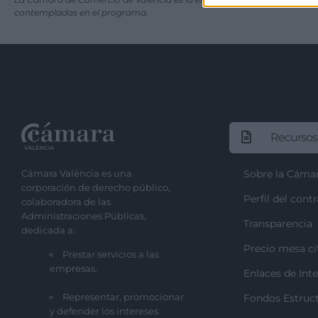
contempladas en el programa.
Recursos
Cámara València es una
Sobre la Cáma
corporación de derecho público,
Perfil del cont
colaboradora de las
Administraciones Públicas,
Transparencia
dedicada a:
Precio mesa ci
Prestar servicios a las
empresas.
Enlaces de Inte
Representar, promocionar
Fondos Estruct
y defender los intereses