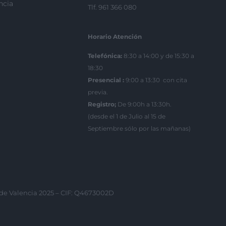
ncia
Tlf. 961 366 080
Horario Atención
Telefónica:
8:30 a 14:00 y de 15:30 a
18:30
Presencial :
9:00 a 13:30 con cita
previa.
Registro;
De 9:00h a 13:30h.
(desde el 1 de Julio al 15 de
Septiembre sólo por las mañanas)
 de Valencia 2025 – CIF: Q4673002D