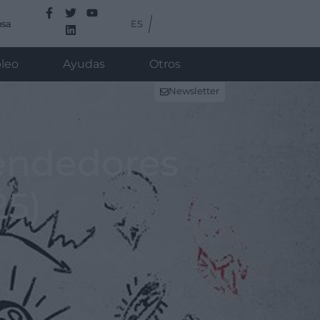
ES
nsa
leo
Ayudas
Otros
Newsletter
endedores
25)