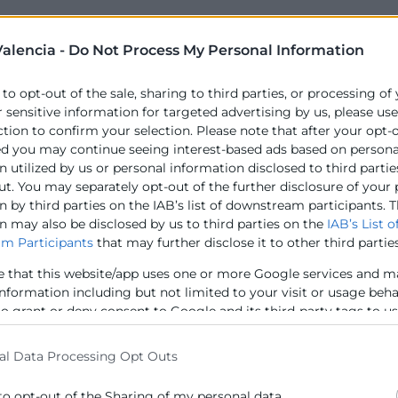
esta en marcha de una idea de negocio.
alencia -
Do Not Process My Personal Information
rso; ni tampoco es obligatorio haber comenzado tu empr
 to opt-out of the sale, sharing to third parties, or processing of
r sensitive information for targeted advertising by us, please us
ction to confirm your selection. Please note that after your opt-
solicitaremos que nos facilites la inscripción en LABORA 
ed you may continue seeing interest-based ads based on persona
 utilized by us or personal information disclosed to third partie
ut. You may separately opt-out of the further disclosure of your
 by third parties on the IAB’s list of downstream participants. T
n may also be disclosed by us to third parties on the
IAB’s List o
m Participants
that may further disclose it to other third parties
e that this website/app uses one or more Google services and m
de Inteligencia Artificial (5 h.)
information including but not limited to your visit or usage beh
teligencia Artificial (5 h.)
to grant or deny consent to Google and its third-party tags to u
ial y Digital con Datos (5 h.)
elow specified purposes in below Google consent section.
 la Era de la Inteligencia Artificial (5 h.)
al Data Processing Opt Outs
tivas con Inteligencia Artificial (5 h.)
con Herramientas Digitales (5 h.)
to opt-out of the Sharing of my personal data.