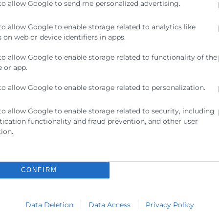
to allow Google to send me personalized advertising.
to allow Google to enable storage related to analytics like
 on web or device identifiers in apps.
to allow Google to enable storage related to functionality of the
 or app.
46002 Valencia)
to allow Google to enable storage related to personalization.
to allow Google to enable storage related to security, including
ication functionality and fraud prevention, and other user
ion.
CONFIRM
los solicitantes hayan podido recibir por vías distintas a esta convocator
Data Deletion
Data Access
Privacy Policy
yudas de la presente convocatoria y no colabora con empresas externas p