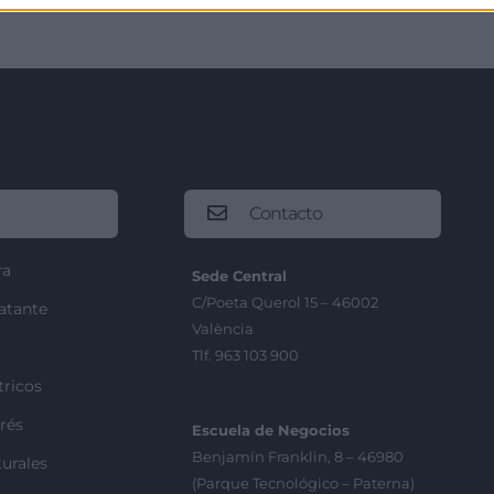
Contacto
ra
Sede Central
C/Poeta Querol 15 – 46002
ratante
València
Tlf. 963 103 900
tricos
rés
Escuela de Negocios
Benjamín Franklin, 8 – 46980
urales
(Parque Tecnológico – Paterna)