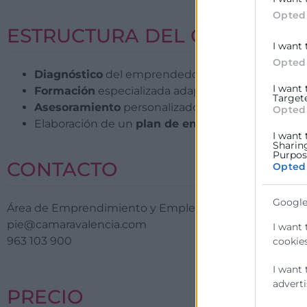
Opted
ESTRUCTURA DEL CURSO
I want 
Opted
Diagnóstico
del emprendedor en el que se detect
I want
Formación
especializada adaptada a las necesid
Target
Asesoramiento
personalizado, a través de mentor
Opted
Elaboración de un
plan de empresa
, que permita 
I want 
Sharin
Purpose
CONTACTO
Opted
Google
Área de Emprendimiento y Empleo – Punto de Informa
pie@camaravalencia.com
I want 
963 103 900
cookies
I want 
adverti
PRECIO