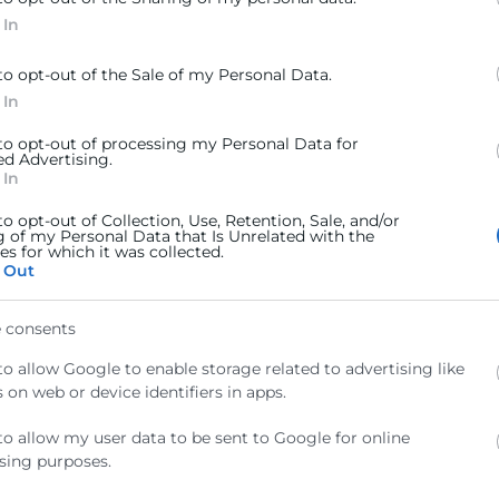
 In
to opt-out of the Sale of my Personal Data.
 In
en las necesidades formativas.
 to opt-out of processing my Personal Data for
ades del entorno económico
ed Advertising.
es y técnicos expertos.
 In
evaluar la vialidad, escalar el modelo y facilitar el acceso
to opt-out of Collection, Use, Retention, Sale, and/or
g of my Personal Data that Is Unrelated with the
s for which it was collected.
 Out
 consents
ción Empresarial
to allow Google to enable storage related to advertising like
 on web or device identifiers in apps.
to allow my user data to be sent to Google for online
sing purposes.