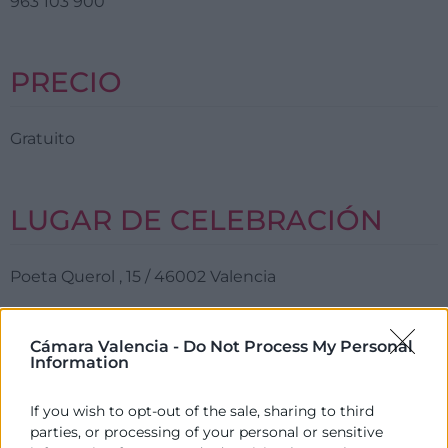
963 103 900
PRECIO
Gratuito
LUGAR DE CELEBRACIÓN
Poeta Querol , 15 / 46002 Valencia
COFINANCIA
Cámara Valencia -
Do Not Process My Personal
Information
If you wish to opt-out of the sale, sharing to third
parties, or processing of your personal or sensitive