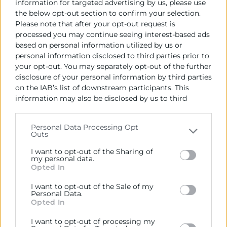
information for targeted advertising by us, please use
the below opt-out section to confirm your selection.
Please note that after your opt-out request is
processed you may continue seeing interest-based ads
Contacto
based on personal information utilized by us or
personal information disclosed to third parties prior to
your opt-out. You may separately opt-out of the further
Lorena Cebrián
disclosure of your personal information by third parties
Programa Emprendedoras
on the IAB’s list of downstream participants. This
963 103 916
information may also be disclosed by us to third
parties on the
IAB’s List of Downstream Participants
lcebrian@camaravalencia.com
that may further disclose it to other third parties.
Personal Data Processing Opt
Outs
Please note that this website/app uses one or more
Google services and may gather and store information
I want to opt-out of the Sharing of
including but not limited to your visit or usage
my personal data.
Opted In
behaviour. You may click to grant or deny consent to
Google and its third-party tags to use your data for
I want to opt-out of the Sale of my
below specified purposes in below Google consent
Personal Data.
section.
Opted In
I want to opt-out of processing my