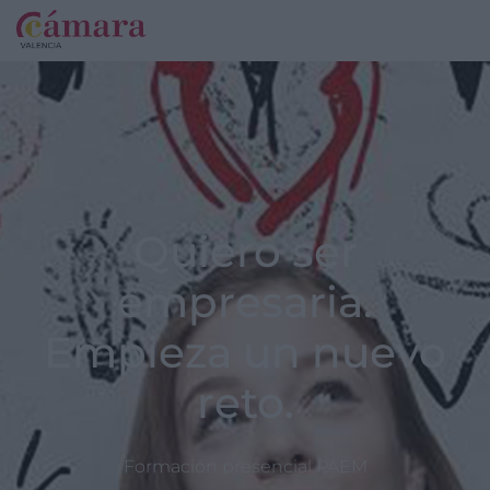
Quiero ser
empresaria.
Empieza un nuevo
reto.
Formación presencial PAEM