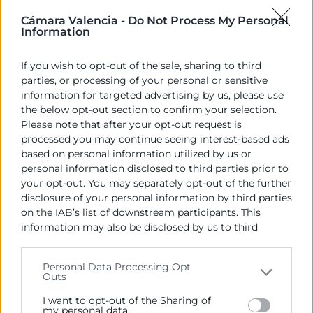
ha pasado de ser u...
Cámara Valencia -
Do Not Process My Personal
17 Sep
Information
Webinar
If you wish to opt-out of the sale, sharing to third
parties, or processing of your personal or sensitive
information for targeted advertising by us, please use
the below opt-out section to confirm your selection.
Please note that after your opt-out request is
processed you may continue seeing interest-based ads
Social Commerce: Destino Costa Rica
based on personal information utilized by us or
10:30 |
Gratuito |
Cámara Valencia - C. del Poeta Querol, 15
personal information disclosed to third parties prior to
- Aula 4 - 3ª Planta
Conocer el mundo digital
your opt-out. You may separately opt-out of the further
costarricense para orientar las estrategias y acciones ...
disclosure of your personal information by third parties
18 Sep
on the IAB’s list of downstream participants. This
Taller
information may also be disclosed by us to third
1
2
3
4
›
parties on the
IAB’s List of Downstream Participants
that may further disclose it to other third parties.
Personal Data Processing Opt
Outs
Please note that this website/app uses one or more
Google services and may gather and store information
I want to opt-out of the Sharing of
including but not limited to your visit or usage
my personal data.