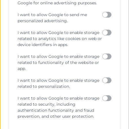
Google for online advertising purposes.
Sobre la Cámara
I want to allow Google to send me
personalized advertising.
Perfil del contratante
I want to allow Google to enable storage
Transparencia
related to analytics like cookies on web or
Precio mesa citricos
device identifiers in apps.
Enlaces de Interés
I want to allow Google to enable storage
related to functionality of the website or
Fondos Estructurales
app.
Canal de Denuncia
I want to allow Google to enable storage
related to personalization.
I want to allow Google to enable storage
Contacto
related to security, including
authentication functionality and fraud
prevention, and other user protection.
Sede Central
C/Poeta Querol 15 – 46002 València