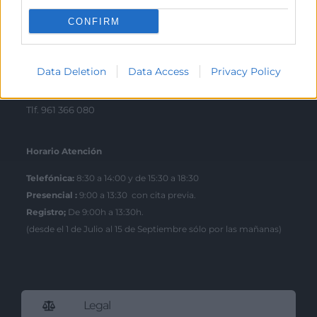
Tlf. 963 103 900
CONFIRM
Escuela de Negocios
Data Deletion
Data Access
Privacy Policy
Benjamín Franklin, 8 – 46980
(Parque Tecnológico – Paterna)
Tlf. 961 366 080
Horario Atención
Telefónica:
8:30 a 14:00 y de 15:30 a 18:30
Presencial :
9:00 a 13:30 con cita previa.
Registro;
De 9:00h a 13:30h.
(desde el 1 de Julio al 15 de Septiembre sólo por las mañanas)
Legal