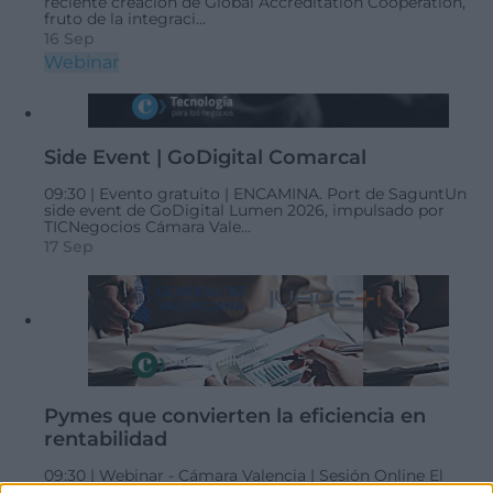
reciente creación de Global Accreditation Cooperation,
fruto de la integraci...
16 Sep
Webinar
Side Event | GoDigital Comarcal
09:30 |
Evento gratuito |
ENCAMINA. Port de Sagunt
​Un
side event de GoDigital Lumen 2026, impulsado por
TICNegocios Cámara Vale...
17 Sep
Pymes que convierten la eficiencia en
rentabilidad
09:30 |
Webinar - Cámara Valencia | Sesión Online
El
webinar, en formato online, aborda cómo la sostenibilidad