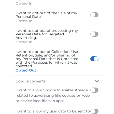
Opted In
behaviour. You may click to grant or deny consent to
Google and its third-party tags to use your data for
I want to opt-out of the Sale of my
below specified purposes in below Google consent
Personal Data.
section.
Cámara València es una corporación de derecho público,
Opted In
colaboradora de las Administraciones Públicas, dedicada a:
I want to opt-out of processing my
Personal Data for Targeted
Prestar servicios a las empresas.
Advertising.
Opted In
Representar, promocionar y defender los intereses
generales del comercio, la industria y la navegación.
I want to opt-out of Collection, Use,
Retention, Sale, and/or Sharing of
my Personal Data that Is Unrelated
Ejercitar las competencias de carácter público
with the Purposes for which it was
previstas en la Ley, o que puedan encomendar y
collected.
delegar las Administraciones Públicas.
Opted Out
Google consents
Contacto
I want to allow Google to enable storage
related to advertising like cookies on web
or device identifiers in apps.
I want to allow my user data to be sent to
Recursos