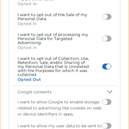
Opted In
behaviour. You may click to grant or deny consent to
Google and its third-party tags to use your data for
I want to opt-out of the Sale of my
below specified purposes in below Google consent
Personal Data.
section.
Cámara València es una corporación de derecho público,
Opted In
colaboradora de las Administraciones Públicas, dedicada a:
I want to opt-out of processing my
Personal Data for Targeted
Prestar servicios a las empresas.
Advertising.
Opted In
Representar, promocionar y defender los intereses
generales del comercio, la industria y la navegación.
I want to opt-out of Collection, Use,
Retention, Sale, and/or Sharing of
my Personal Data that Is Unrelated
Ejercitar las competencias de carácter público
with the Purposes for which it was
previstas en la Ley, o que puedan encomendar y
collected.
delegar las Administraciones Públicas.
Opted Out
Google consents
Contacto
I want to allow Google to enable storage
related to advertising like cookies on web
or device identifiers in apps.
I want to allow my user data to be sent to
Recursos