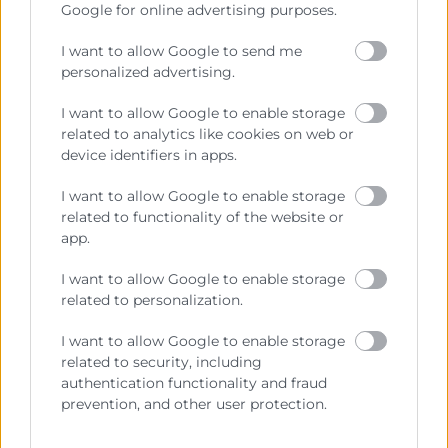
Google for online advertising purposes.
Sobre la Cámara
I want to allow Google to send me
personalized advertising.
Perfil del contratante
I want to allow Google to enable storage
Transparencia
related to analytics like cookies on web or
Precio mesa citricos
device identifiers in apps.
Enlaces de Interés
I want to allow Google to enable storage
related to functionality of the website or
Fondos Estructurales
app.
Canal de Denuncia
I want to allow Google to enable storage
related to personalization.
I want to allow Google to enable storage
Contacto
related to security, including
authentication functionality and fraud
prevention, and other user protection.
Sede Central
C/Poeta Querol 15 – 46002 València