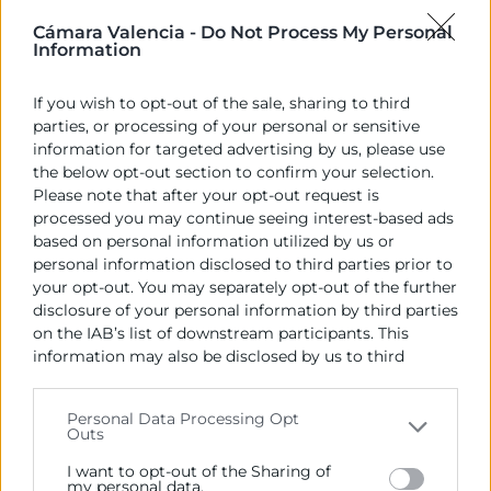
ha pasado de ser u...
Cámara Valencia -
Do Not Process My Personal
17 Sep
Information
Webinar
If you wish to opt-out of the sale, sharing to third
parties, or processing of your personal or sensitive
information for targeted advertising by us, please use
the below opt-out section to confirm your selection.
Please note that after your opt-out request is
processed you may continue seeing interest-based ads
Social Commerce: Destino Costa Rica
based on personal information utilized by us or
10:30 |
Gratuito |
Cámara Valencia - C. del Poeta Querol, 15
personal information disclosed to third parties prior to
- Aula 4 - 3ª Planta
Conocer el mundo digital
your opt-out. You may separately opt-out of the further
costarricense para orientar las estrategias y acciones ...
disclosure of your personal information by third parties
18 Sep
on the IAB’s list of downstream participants. This
Taller
information may also be disclosed by us to third
1
2
3
4
›
parties on the
IAB’s List of Downstream Participants
that may further disclose it to other third parties.
Personal Data Processing Opt
Outs
Please note that this website/app uses one or more
Google services and may gather and store information
I want to opt-out of the Sharing of
including but not limited to your visit or usage
my personal data.