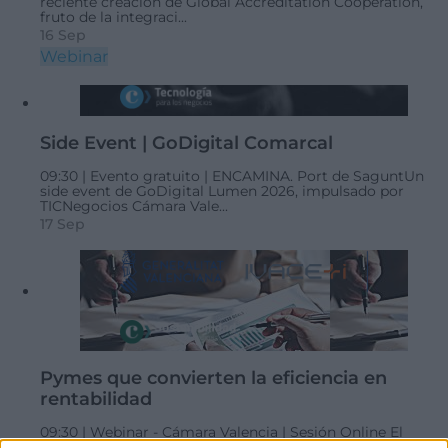
reciente creación de Global Accreditation Cooperation,
fruto de la integraci...
16 Sep
Webinar
Side Event | GoDigital Comarcal
09:30 |
Evento gratuito |
ENCAMINA. Port de Sagunt
​Un
side event de GoDigital Lumen 2026, impulsado por
TICNegocios Cámara Vale...
17 Sep
Pymes que convierten la eficiencia en
rentabilidad
09:30 |
Webinar - Cámara Valencia | Sesión Online
El
webinar, en formato online, aborda cómo la sostenibilidad