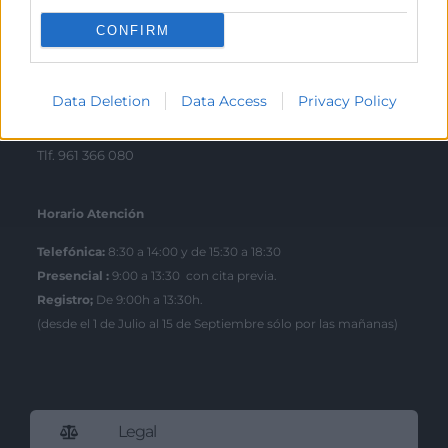
Tlf. 963 103 900
CONFIRM
Escuela de Negocios
Data Deletion
Data Access
Privacy Policy
Benjamín Franklin, 8 – 46980
(Parque Tecnológico – Paterna)
Tlf. 961 366 080
Horario Atención
Telefónica:
8:30 a 14:00 y de 15:30 a 18:30
Presencial :
9:00 a 13:30 con cita previa.
Registro;
De 9:00h a 13:30h.
(desde el 1 de Julio al 15 de Septiembre sólo por las mañanas)
Legal