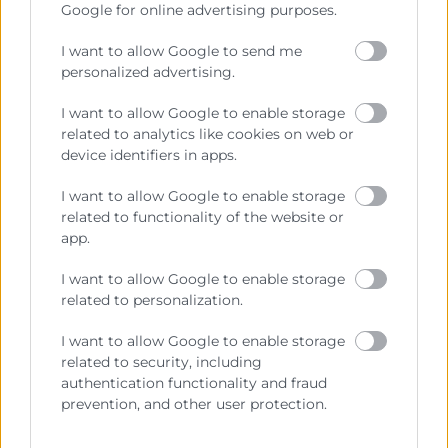
Google for online advertising purposes.
Sobre la Cámara
I want to allow Google to send me
personalized advertising.
Perfil del contratante
I want to allow Google to enable storage
Transparencia
related to analytics like cookies on web or
Precio mesa citricos
device identifiers in apps.
Enlaces de Interés
I want to allow Google to enable storage
related to functionality of the website or
Fondos Estructurales
app.
Canal de Denuncia
I want to allow Google to enable storage
related to personalization.
I want to allow Google to enable storage
Contacto
related to security, including
authentication functionality and fraud
prevention, and other user protection.
Sede Central
C/Poeta Querol 15 – 46002 València