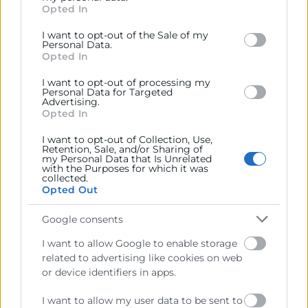
Opted In
behaviour. You may click to grant or deny consent to
Google and its third-party tags to use your data for
I want to opt-out of the Sale of my
below specified purposes in below Google consent
Personal Data.
section.
Cámara València es una corporación de derecho público,
Opted In
colaboradora de las Administraciones Públicas, dedicada a:
I want to opt-out of processing my
Personal Data for Targeted
Prestar servicios a las empresas.
Advertising.
Opted In
Representar, promocionar y defender los intereses
generales del comercio, la industria y la navegación.
I want to opt-out of Collection, Use,
Retention, Sale, and/or Sharing of
my Personal Data that Is Unrelated
Ejercitar las competencias de carácter público
with the Purposes for which it was
previstas en la Ley, o que puedan encomendar y
collected.
delegar las Administraciones Públicas.
Opted Out
Google consents
Contacto
I want to allow Google to enable storage
related to advertising like cookies on web
or device identifiers in apps.
I want to allow my user data to be sent to
Recursos