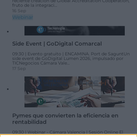
reciente creación de Global Accreditation Cooperation,
fruto de la integraci...
16 Sep
Webinar
Side Event | GoDigital Comarcal
09:30 |
Evento gratuito |
ENCAMINA. Port de Sagunt
​Un
side event de GoDigital Lumen 2026, impulsado por
TICNegocios Cámara Vale...
17 Sep
Pymes que convierten la eficiencia en
rentabilidad
09:30 |
Webinar - Cámara Valencia | Sesión Online
El
webinar, en formato online, aborda cómo la sostenibilidad