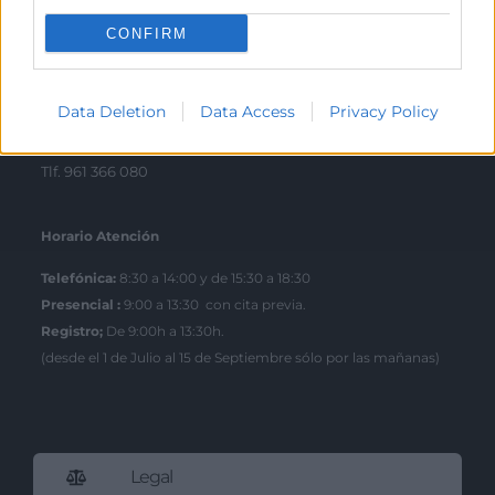
Tlf. 963 103 900
CONFIRM
Escuela de Negocios
Data Deletion
Data Access
Privacy Policy
Benjamín Franklin, 8 – 46980
(Parque Tecnológico – Paterna)
Tlf. 961 366 080
Horario Atención
Telefónica:
8:30 a 14:00 y de 15:30 a 18:30
Presencial :
9:00 a 13:30 con cita previa.
Registro;
De 9:00h a 13:30h.
(desde el 1 de Julio al 15 de Septiembre sólo por las mañanas)
Legal