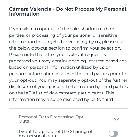
ha pasado de ser u...
Cámara Valencia -
Do Not Process My Personal
17 Sep
Information
Webinar
If you wish to opt-out of the sale, sharing to third
parties, or processing of your personal or sensitive
information for targeted advertising by us, please use
the below opt-out section to confirm your selection.
Please note that after your opt-out request is
processed you may continue seeing interest-based ads
Social Commerce: Destino Costa Rica
based on personal information utilized by us or
10:30 |
Gratuito |
Cámara Valencia - C. del Poeta Querol, 15
personal information disclosed to third parties prior to
- Aula 4 - 3ª Planta
Conocer el mundo digital
your opt-out. You may separately opt-out of the further
costarricense para orientar las estrategias y acciones ...
disclosure of your personal information by third parties
18 Sep
on the IAB’s list of downstream participants. This
Taller
information may also be disclosed by us to third
1
2
3
4
›
parties on the
IAB’s List of Downstream Participants
that may further disclose it to other third parties.
Personal Data Processing Opt
Outs
Please note that this website/app uses one or more
Google services and may gather and store information
I want to opt-out of the Sharing of
including but not limited to your visit or usage
my personal data.