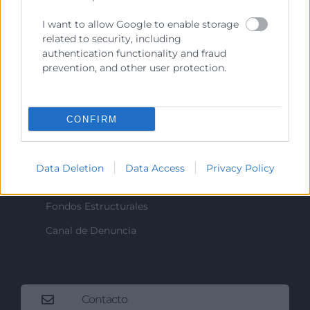
I want to allow Google to enable storage
related to security, including
Recursos
authentication functionality and fraud
prevention, and other user protection.
Sobre la Cámara
Perfil del contratante
CONFIRM
Transparencia
Precio mesa citricos
Data Deletion
Data Access
Privacy Policy
Enlaces de Interés
Fondos Estructurales
Canal de Denuncia
Contacto