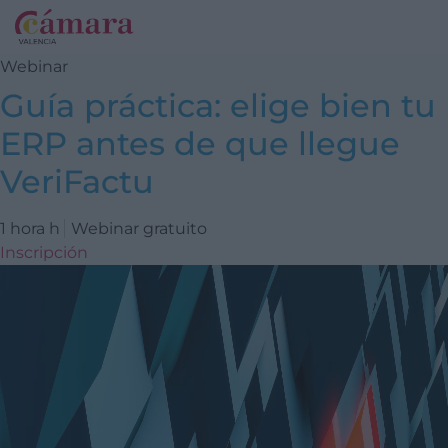
Webinar
Guía práctica: elige bien tu
ERP antes de que llegue
VeriFactu
1 hora h
Webinar gratuito
Inscripción