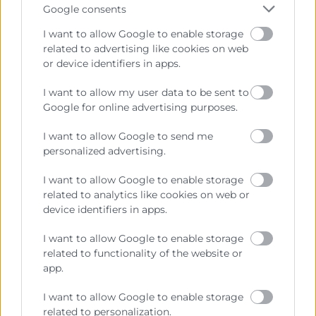
Google consents
I want to allow Google to enable storage
related to advertising like cookies on web
or device identifiers in apps.
I want to allow my user data to be sent to
Google for online advertising purposes.
Cámara València es una corporación de derecho público,
colaboradora de las Administraciones Públicas, dedicada a:
I want to allow Google to send me
Prestar servicios a las empresas.
personalized advertising.
Representar, promocionar y defender los intereses
I want to allow Google to enable storage
generales del comercio, la industria y la navegación.
related to analytics like cookies on web or
device identifiers in apps.
Ejercitar las competencias de carácter público
previstas en la Ley, o que puedan encomendar y
I want to allow Google to enable storage
delegar las Administraciones Públicas.
related to functionality of the website or
app.
Contacto
I want to allow Google to enable storage
related to personalization.