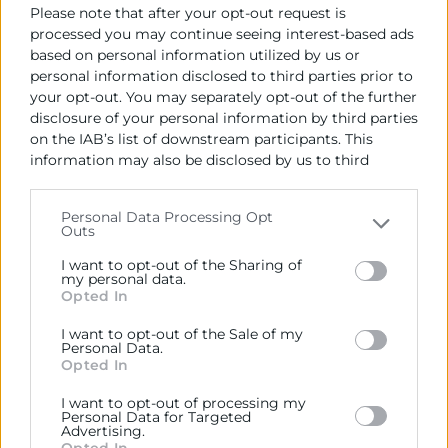
Please note that after your opt-out request is
- Aula 4 - 3ª Planta
Conocer el mundo digital británico
para orientar las estrategias y acciones dig...
processed you may continue seeing interest-based ads
20 Nov
based on personal information utilized by us or
Taller
personal information disclosed to third parties prior to
‹
1
2
3
4
your opt-out. You may separately opt-out of the further
disclosure of your personal information by third parties
on the IAB’s list of downstream participants. This
information may also be disclosed by us to third
parties on the
IAB’s List of Downstream Participants
that may further disclose it to other third parties.
Personal Data Processing Opt
Outs
Please note that this website/app uses one or more
Google services and may gather and store information
I want to opt-out of the Sharing of
including but not limited to your visit or usage
my personal data.
Cámara València es una corporación de derecho público,
Opted In
behaviour. You may click to grant or deny consent to
colaboradora de las Administraciones Públicas, dedicada a:
Google and its third-party tags to use your data for
I want to opt-out of the Sale of my
Prestar servicios a las empresas.
below specified purposes in below Google consent
Personal Data.
section.
Opted In
Representar, promocionar y defender los intereses
generales del comercio, la industria y la navegación.
I want to opt-out of processing my
Personal Data for Targeted
Advertising.
Ejercitar las competencias de carácter público
Opted In