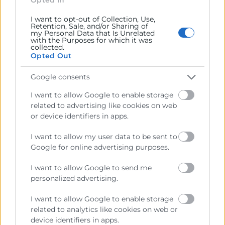
previstas en la Ley, o que puedan encomendar y
delegar las Administraciones Públicas.
I want to opt-out of Collection, Use,
Retention, Sale, and/or Sharing of
my Personal Data that Is Unrelated
with the Purposes for which it was
collected.
Contacto
Opted Out
Google consents
I want to allow Google to enable storage
Recursos
related to advertising like cookies on web
or device identifiers in apps.
Sobre la Cámara
I want to allow my user data to be sent to
Perfil del contratante
Google for online advertising purposes.
Transparencia
I want to allow Google to send me
personalized advertising.
Precio mesa citricos
Enlaces de Interés
I want to allow Google to enable storage
related to analytics like cookies on web or
Fondos Estructurales
device identifiers in apps.