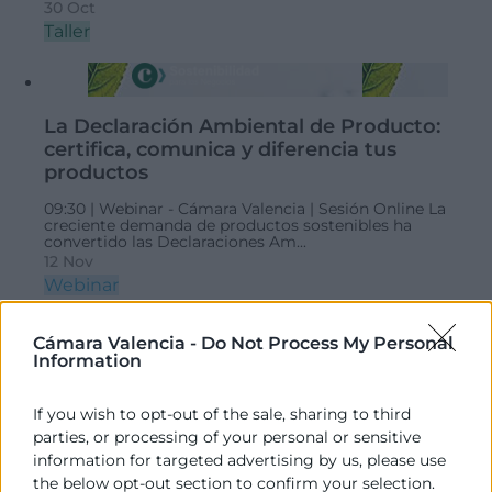
30 Oct
Taller
La Declaración Ambiental de Producto:
certifica, comunica y diferencia tus
productos
09:30 |
Webinar - Cámara Valencia | Sesión Online
La
creciente demanda de productos sostenibles ha
convertido las Declaraciones Am...
12 Nov
Webinar
Cámara Valencia -
Do Not Process My Personal
Information
If you wish to opt-out of the sale, sharing to third
parties, or processing of your personal or sensitive
Social Commerce: Destino Reino Unido
information for targeted advertising by us, please use
the below opt-out section to confirm your selection.
10:30 |
Gratuito |
Cámara Valencia - C. del Poeta Querol, 15