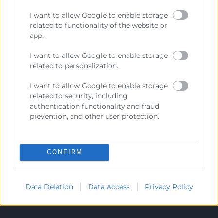
Canal de Denuncia
I want to allow Google to enable storage
related to functionality of the website or
app.
I want to allow Google to enable storage
Contacto
related to personalization.
Sede Central
I want to allow Google to enable storage
related to security, including
C/Poeta Querol 15 – 46002 València
authentication functionality and fraud
Tlf. 963 103 900
prevention, and other user protection.
Escuela de Negocios
Benjamín Franklin, 8 – 46980
CONFIRM
(Parque Tecnológico – Paterna)
Tlf. 961 366 080
Data Deletion
Data Access
Privacy Policy
Horario Atención