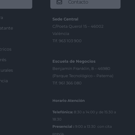
Contacto
ra
Sede Central
C/Poeta Querol 15 – 46002
ratante
València
Tlf. 963 103 900
tricos
rés
Escuela de Negocios
Benjamín Franklin, 8 – 46980
urales
(Parque Tecnológico – Paterna)
ncia
Tlf. 961 366 080
Horario Atención
Telefónica:
8:30 a 14:00 y de 15:30 a
18:30
Presencial :
9:00 a 13:30 con cita
previa.