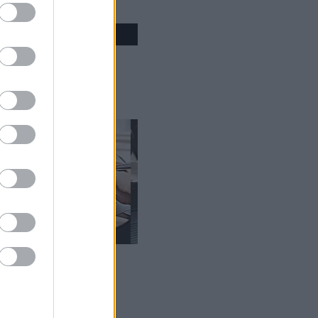
ámara Vale...
 ser u...