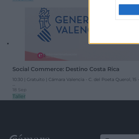
Social Commerce: Destino Costa Rica
10:30 |
Gratuito |
Cámara Valencia - C. del Poeta Querol, 15 -
...
18 Sep
Taller