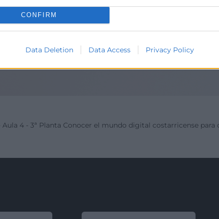
CONFIRM
Data Deletion
Data Access
Privacy Policy
 Aula 4 - 3ª Planta
Conocer el mundo digital costarricense para o