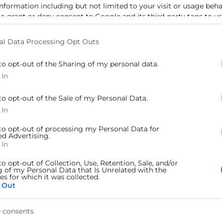
information including but not limited to your visit or usage beh
to grant or deny consent to Google and its third-party tags to u
elow specified purposes in below Google consent section.
al Data Processing Opt Outs
to opt-out of the Sharing of my personal data.
s emprendedores los pasos a seguir para poner en marcha su emp
 In
to opt-out of the Sale of my Personal Data.
 In
s emprendedores los pasos a seguir para poner en marcha su emp
 to opt-out of processing my Personal Data for
ed Advertising.
 In
to opt-out of Collection, Use, Retention, Sale, and/or
g of my Personal Data that Is Unrelated with the
s for which it was collected.
 Out
2026: conoce lo que viene
nte creación de Global Accreditation Cooperation, fruto de la inte
 consents