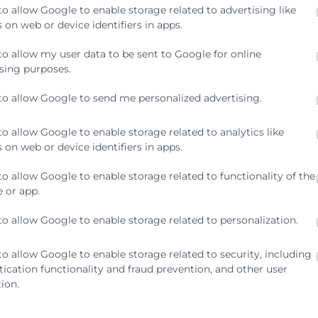
to allow Google to enable storage related to advertising like
 on web or device identifiers in apps.
to allow my user data to be sent to Google for online
sing purposes.
de event de GoDigital Lumen 2026, impulsado por TICNegocios C
to allow Google to send me personalized advertising.
to allow Google to enable storage related to analytics like
 on web or device identifiers in apps.
to allow Google to enable storage related to functionality of the
 or app.
to allow Google to enable storage related to personalization.
to allow Google to enable storage related to security, including
bilidad
ication functionality and fraud prevention, and other user
ion.
ar, en formato online, aborda cómo la sostenibilidad ha pasado de