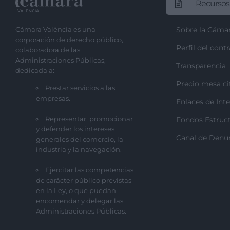
Recursos
Cámara València es una
Sobre la Cáma
corporación de derecho público,
Perfil del cont
colaboradora de las
Administraciones Públicas,
Transparencia
dedicada a:
Precio mesa ci
Prestar servicios a las
empresas.
Enlaces de Inte
Representar, promocionar
Fondos Estruct
y defender los intereses
Canal de Denu
generales del comercio, la
industria y la navegación.
Ejercitar las competencias
de carácter público previstas
en la Ley, o que puedan
encomendar y delegar las
Administraciones Públicas.