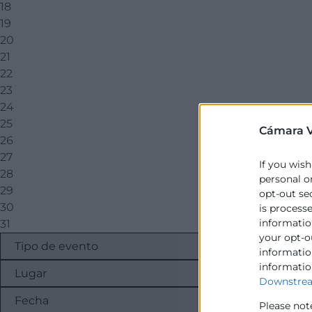
18
19
20
21
22
23
24
25
Cámara V
26
27
If you wish
28
personal o
29
opt-out se
30
is process
information
31
your opt-o
information
informatio
Downstrea
Please not