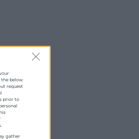
 your
e the below
out request
l
s prior to
 personal
his
f
.
ay gather