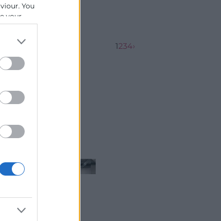
aviour. You
se your
1
2
3
4
›
...
...
graci...