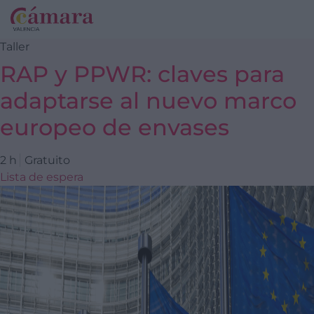
Taller
RAP y PPWR: claves para
adaptarse al nuevo marco
europeo de envases
2 h
Gratuito
Lista de espera