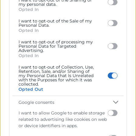
I want to opt-out of the Sharing of
including but not limited to your visit or usage
my personal data.
10:50
Opted In
behaviour. You may click to grant or deny consent to
Aplicación práctica RAP y PPWR: diagnóstico y
Google and its third-party tags to use your data for
consultoría interactiva para empresas
I want to opt-out of the Sale of my
below specified purposes in below Google consent
Personal Data.
section.
Opted In
Sra. Dña. Dulce Adriá, Directora de Operaciones de
HEURA Valencia
I want to opt-out of processing my
11:30
Personal Data for Targeted
Advertising.
Diagnóstico de sostenibilidad: conoce tu
Opted In
compliance ESG
I want to opt-out of Collection, Use,
Retention, Sale, and/or Sharing of
Sr. D. Jordi Viñuela / Universidad de Alicante
my Personal Data that Is Unrelated
Advisor EEN-SEIMED
with the Purposes for which it was
collected.
11:45
Opted Out
Coloquio y cierre
Google consents
12:00
Networking y café
I want to allow Google to enable storage
related to advertising like cookies on web
Descargar programa
or device identifiers in apps.
Cofinancia