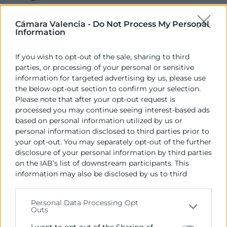
10:00
Cámara Valencia -
Do Not Process My Personal
Bienvenida e inauguración del taller
Information
Sra. Dª. Luz Martínez ,
If you wish to opt-out of the sale, sharing to third
Directora Área Internacional-Cámara Valencia
parties, or processing of your personal or sensitive
information for targeted advertising by us, please use
Sr.D.José Vilar Gonzálbez,
the below opt-out section to confirm your selection.
Coordinador SEIMED -Enterprise Europe Network
Please note that after your opt-out request is
processed you may continue seeing interest-based ads
10:10
based on personal information utilized by us or
Marco político y legal de Ómnibus UE
personal information disclosed to third parties prior to
Sr. D. Alberto Campo Oficina Europa, Área
your opt-out. You may separately opt-out of the further
disclosure of your personal information by third parties
Internacional de Cámara Valencia
on the IAB’s list of downstream participants. This
10:30
information may also be disclosed by us to third
Funcionamiento la RAP y el PPWR: alcance,
parties on the
IAB’s List of Downstream Participants
obligaciones y calendario
that may further disclose it to other third parties.
Personal Data Processing Opt
Outs
Sra. Dña. Tsvetanka Georgieva​ Co-chair TG Single
Please note that this website/app uses one or more
Market, EEN
Google services and may gather and store information