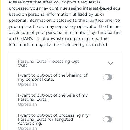
Please note that after your opt-out request is
15 días hábiles desde la notificación de la
processed you may continue seeing interest-based ads
adjudicación
based on personal information utilized by us or
personal information disclosed to third parties prior to
your opt-out. You may separately opt-out of the further
disclosure of your personal information by third parties
on the IAB’s list of downstream participants. This
information may also be disclosed by us to third
parties on the
IAB’s List of Downstream Participants
that may further disclose it to other third parties.
Personal Data Processing Opt
Outs
Please note that this website/app uses one or more
Google services and may gather and store information
I want to opt-out of the Sharing of
Cámara València es una corporación de derecho público,
including but not limited to your visit or usage
my personal data.
colaboradora de las Administraciones Públicas, dedicada a:
Opted In
behaviour. You may click to grant or deny consent to
Google and its third-party tags to use your data for
Prestar servicios a las empresas.
I want to opt-out of the Sale of my
below specified purposes in below Google consent
Personal Data.
Representar, promocionar y defender los intereses
section.
Opted In
generales del comercio, la industria y la navegación.
I want to opt-out of processing my
Personal Data for Targeted
Ejercitar las competencias de carácter público
Advertising.
previstas en la Ley, o que puedan encomendar y
Opted In