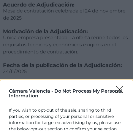
Acuerdo de Adjudicación:
Mesa de contratación celebrada el 24 de noviembre
de 2025
Motivación de la Adjudicación:
Única empresa presentada. La oferta reúne todos los
requisitos técnicos y económicos exigidos en el
procedimiento de contratación.
Fecha de la publicación de la Adjudicación:
24/11/2025
Importe de la Adjudicación (IVA no incluido):
46.000€ (IVA NO INCLUIDO)
Cámara Valencia -
Do Not Process My Personal
Information
Empresa adjudicatoria:
If you wish to opt-out of the sale, sharing to third
MÉTRICAS Y ANALÍTICAS DIGITALES S.L.
parties, or processing of your personal or sensitive
information for targeted advertising by us, please use
Plazo en el que debe procederse a la
formalización del contrato:
the below opt-out section to confirm your selection.