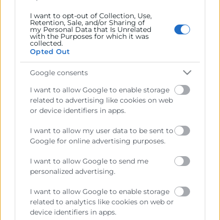
delegar las Administraciones Públicas.
I want to opt-out of Collection, Use,
Retention, Sale, and/or Sharing of
my Personal Data that Is Unrelated
with the Purposes for which it was
Contacto
collected.
Opted Out
Google consents
Recursos
I want to allow Google to enable storage
related to advertising like cookies on web
or device identifiers in apps.
Sobre la Cámara
Perfil del contratante
I want to allow my user data to be sent to
Google for online advertising purposes.
Transparencia
I want to allow Google to send me
Precio mesa citricos
personalized advertising.
Enlaces de Interés
I want to allow Google to enable storage
Fondos Estructurales
related to analytics like cookies on web or
device identifiers in apps.
Canal de Denuncia