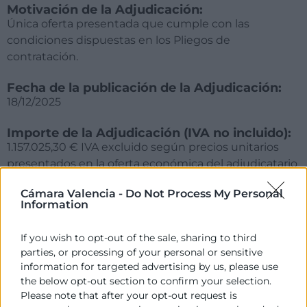
Motivación de la Adjudicación:
Única oferta presentada que cumple con las
condiciones dispuestas en los Pliegos de
contratación.
Fecha de la publicación de la Adjudicación:
18/12/2025
Importe de la Adjudicación (IVA no incluido):
1.157.025,30 € IVA excluido según precios unitarios
presentados en la oferta económica del adjudicatario
Empresa adjudicatoria:
Cámara Valencia -
Do Not Process My Personal
Information
KPMG AUDITORES SL
If you wish to opt-out of the sale, sharing to third
Plazo en el que debe procederse a la
formalización del contrato:
parties, or processing of your personal or sensitive
15 días hábiles desde la notificación de la
information for targeted advertising by us, please use
the below opt-out section to confirm your selection.
adjudicación
Please note that after your opt-out request is