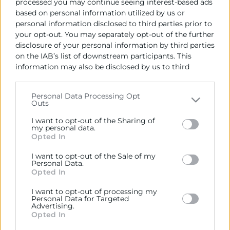
processed you may continue seeing interest-based ads
based on personal information utilized by us or
personal information disclosed to third parties prior to
your opt-out. You may separately opt-out of the further
disclosure of your personal information by third parties
on the IAB’s list of downstream participants. This
information may also be disclosed by us to third
parties on the
IAB’s List of Downstream Participants
that may further disclose it to other third parties.
Personal Data Processing Opt
Cámara València es una corporación de derecho público,
Outs
Please note that this website/app uses one or more
colaboradora de las Administraciones Públicas, dedicada a:
Google services and may gather and store information
I want to opt-out of the Sharing of
Prestar servicios a las empresas.
including but not limited to your visit or usage
my personal data.
Opted In
behaviour. You may click to grant or deny consent to
Representar, promocionar y defender los intereses
Google and its third-party tags to use your data for
I want to opt-out of the Sale of my
generales del comercio, la industria y la navegación.
below specified purposes in below Google consent
Personal Data.
section.
Opted In
Ejercitar las competencias de carácter público
previstas en la Ley, o que puedan encomendar y
I want to opt-out of processing my
Personal Data for Targeted
delegar las Administraciones Públicas.
Advertising.
Opted In