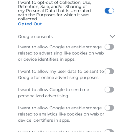
I want to opt-out of Collection, Use,
Contacto
Retention, Sale, and/or Sharing of
my Personal Data that Is Unrelated
with the Purposes for which it was
collected.
Opted Out
Recursos
Google consents
I want to allow Google to enable storage
Sobre la Cámara
related to advertising like cookies on web
Perfil del contratante
or device identifiers in apps.
Transparencia
I want to allow my user data to be sent to
Google for online advertising purposes.
Precio mesa citricos
Enlaces de Interés
I want to allow Google to send me
personalized advertising.
Fondos Estructurales
I want to allow Google to enable storage
Canal de Denuncia
related to analytics like cookies on web or
device identifiers in apps.