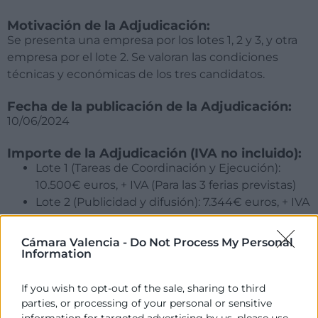
Motivación de la Adjudicación:
Se presenta una empresa por los lotes 1, 2 y 3, y otra
empresa por el lote 2. Se valoran las condiciones
técnicas y económicas de los tres candidatos.
Fecha de la publicación de la Adjudicación:
10/06/2024
Importe de la Adjudicación (IVA no incluido):
Lote 1 (Tareas de Coordinación y Ejecución):
10.500€ euros, + IVA (Para las 3 ferias previstas)
Lote 2 (Publicidad y difusión): 7.344€ euros, + IVA
(Para las 3 ferias previstas)
Lote 3 (Logística de las ferias): 5.500 euros, + IVA
Cámara Valencia -
Do Not Process My Personal
(Para las 3 ferias previstas)
Information
Empresa adjudicatoria:
If you wish to opt-out of the sale, sharing to third
Lote 1: Alberto Heredia Bort
parties, or processing of your personal or sensitive
Lote 2: Talento transformación Digital, S.L.
information for targeted advertising by us, please use