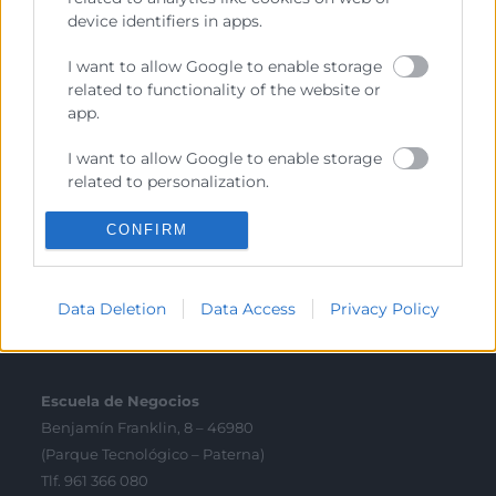
device identifiers in apps.
Enlaces de Interés
Fondos Estructurales
I want to allow Google to enable storage
related to functionality of the website or
Canal de Denuncia
app.
I want to allow Google to enable storage
related to personalization.
Contacto
I want to allow Google to enable storage
CONFIRM
related to security, including
authentication functionality and fraud
Sede Central
prevention, and other user protection.
C/Poeta Querol 15 – 46002 València
Data Deletion
Data Access
Privacy Policy
Tlf. 963 103 900
Escuela de Negocios
Benjamín Franklin, 8 – 46980
(Parque Tecnológico – Paterna)
Tlf. 961 366 080