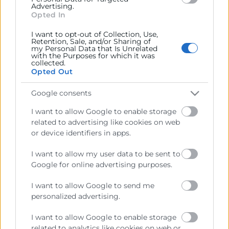
Representar, promocionar y defender los intereses
Advertising.
generales del comercio, la industria y la navegación.
Opted In
I want to opt-out of Collection, Use,
Ejercitar las competencias de carácter público
Retention, Sale, and/or Sharing of
previstas en la Ley, o que puedan encomendar y
my Personal Data that Is Unrelated
delegar las Administraciones Públicas.
with the Purposes for which it was
collected.
Opted Out
Contacto
Google consents
I want to allow Google to enable storage
related to advertising like cookies on web
or device identifiers in apps.
Recursos
I want to allow my user data to be sent to
Google for online advertising purposes.
Sobre la Cámara
I want to allow Google to send me
Perfil del contratante
personalized advertising.
Transparencia
I want to allow Google to enable storage
Precio mesa citricos
related to analytics like cookies on web or