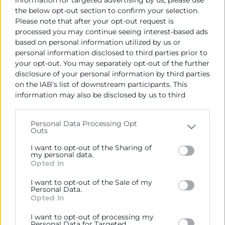
the below opt-out section to confirm your selection.
Lote 3: Alberto Heredia Bort
Please note that after your opt-out request is
processed you may continue seeing interest-based ads
Plazo en el que debe procederse a la
based on personal information utilized by us or
formalización del contrato:
personal information disclosed to third parties prior to
15 días hábiles desde la comunicación de la
your opt-out. You may separately opt-out of the further
adjudicación
disclosure of your personal information by third parties
on the IAB’s list of downstream participants. This
information may also be disclosed by us to third
parties on the
IAB’s List of Downstream Participants
that may further disclose it to other third parties.
Personal Data Processing Opt
Outs
Please note that this website/app uses one or more
Google services and may gather and store information
I want to opt-out of the Sharing of
including but not limited to your visit or usage
my personal data.
Opted In
behaviour. You may click to grant or deny consent to
Google and its third-party tags to use your data for
Cámara València es una corporación de derecho público,
I want to opt-out of the Sale of my
below specified purposes in below Google consent
Personal Data.
colaboradora de las Administraciones Públicas, dedicada a:
section.
Opted In
Prestar servicios a las empresas.
I want to opt-out of processing my
Personal Data for Targeted