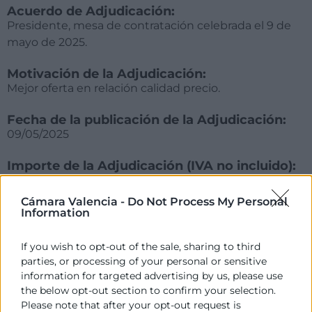
Acuerdo de Adjudicación:
Presidente, mesa de contratación celebrada el 9 de
mayo de 2025.
Motivación de la Adjudicación:
Mejor oferta en relación calidad precio.
Fecha de la publicación de la Adjudicación:
09/05/2025
Importe de la Adjudicación (IVA no incluido):
35.280,00€ (más IVA)
Cámara Valencia -
Do Not Process My Personal
Empresa adjudicatoria:
Information
AYMING ESPAÑA SAU
If you wish to opt-out of the sale, sharing to third
Plazo en el que debe procederse a la
parties, or processing of your personal or sensitive
formalización del contrato:
information for targeted advertising by us, please use
15 días hábiles desde la comunicación de la
the below opt-out section to confirm your selection.
adjudicación
Please note that after your opt-out request is