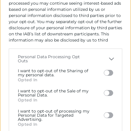
processed you may continue seeing interest-based ads
based on personal information utilized by us or
personal information disclosed to third parties prior to
your opt-out. You may separately opt-out of the further
disclosure of your personal information by third parties
on the IAB’s list of downstream participants. This
information may also be disclosed by us to third
parties on the
IAB’s List of Downstream Participants
that may further disclose it to other third parties.
Personal Data Processing Opt
Outs
Cámara València es una corporación de derecho público,
Please note that this website/app uses one or more
colaboradora de las Administraciones Públicas, dedicada a:
Google services and may gather and store information
I want to opt-out of the Sharing of
including but not limited to your visit or usage
my personal data.
Prestar servicios a las empresas.
Opted In
behaviour. You may click to grant or deny consent to
Google and its third-party tags to use your data for
Representar, promocionar y defender los intereses
I want to opt-out of the Sale of my
below specified purposes in below Google consent
Personal Data.
generales del comercio, la industria y la navegación.
section.
Opted In
Ejercitar las competencias de carácter público
I want to opt-out of processing my
previstas en la Ley, o que puedan encomendar y
Personal Data for Targeted
Advertising.
delegar las Administraciones Públicas.
Opted In