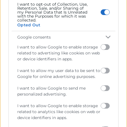
I want to opt-out of Collection, Use,
Contacto
Retention, Sale, and/or Sharing of
my Personal Data that Is Unrelated
with the Purposes for which it was
collected.
Opted Out
Recursos
Google consents
I want to allow Google to enable storage
Sobre la Cámara
related to advertising like cookies on web
or device identifiers in apps.
Perfil del contratante
I want to allow my user data to be sent to
Transparencia
Google for online advertising purposes.
Precio mesa citricos
I want to allow Google to send me
Enlaces de Interés
personalized advertising.
Fondos Estructurales
I want to allow Google to enable storage
Canal de Denuncia
related to analytics like cookies on web or
device identifiers in apps.