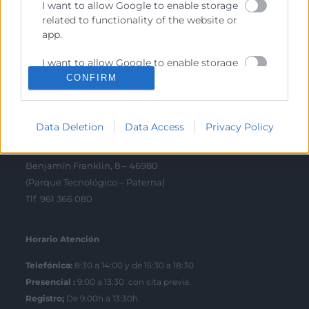
I want to allow Google to enable storage
related to functionality of the website or
Contacto
app.
I want to allow Google to enable storage
Sede Central
related to personalization.
CONFIRM
C/Poeta Querol 15 – 46002 València
Tlf. 963 103 900
I want to allow Google to enable storage
related to security, including
Data Deletion
Data Access
Privacy Policy
authentication functionality and fraud
prevention, and other user protection.
Escuela de Negocios
Benjamín Franklin, 8 – 46980
(Parque Tecnológico – Paterna)
Tlf. 961 366 080
Horario Atención
Telefónica:
8:30 a 14:00 y de 15:30 a 18:30
Presencial :
9:00 a 13:30 con cita previa.
Registro;
De 9:00h a 13:30h.