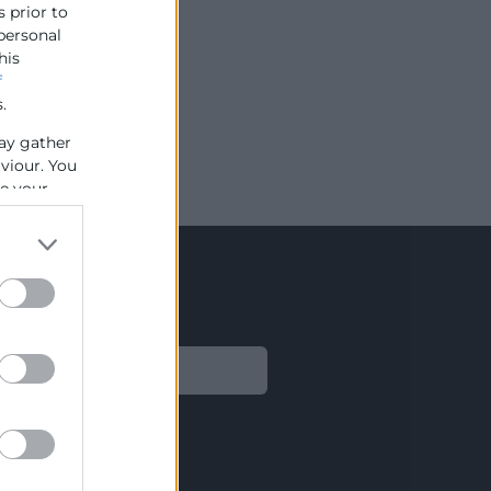
s prior to
 personal
his
f
.
ay gather
aviour. You
se your
Legal
Aviso legal
Política de privacidad