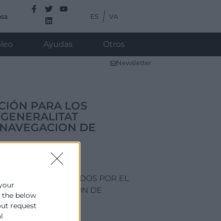
ES
VA
nsa
leo
Ayudas
Otros
Newsletter
IÓN PARA LOS
 GENERALITAT
Y NAVEGACION DE
Y PCE COFINANCIADOS POR EL
 your
VICIOS Y NAVEGACION DE
e the below
out request
l