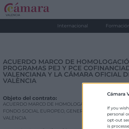
Internacional
Formació
ACUERDO MARCO DE HOMOLOGACIÓN
PROGRAMAS PEJ Y PCE COFINANCIAD
VALENCIANA Y LA CÁMARA OFICIAL D
VALÈNCIA
Cámara V
Objeto del contrato:
ACUERDO MARCO DE HOMOLOGACIÓN PARA LA CONTR
If you wish
FONDO SOCIAL EUROPEO, GENERALITAT VALENCIANA 
personal o
VALÈNCIA
opt-out se
is process