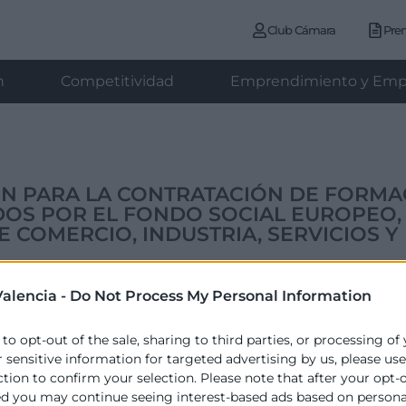
Club Cámara
Pre
n
Competitividad
Emprendimiento y Emp
 PARA LA CONTRATACIÓN DE FORMAC
OS POR EL FONDO SOCIAL EUROPEO,
E COMERCIO, INDUSTRIA, SERVICIOS 
alencia -
Do Not Process My Personal Information
ATACIÓN DE FORMACIÓN PARA LOS PROGRAMAS PEJ 
 to opt-out of the sale, sharing to third parties, or processing of
Y LA CÁMARA OFICIAL DE COMERCIO, INDUSTRIA, SER
r sensitive information for targeted advertising by us, please us
ction to confirm your selection. Please note that after your opt-
ed you may continue seeing interest-based ads based on persona