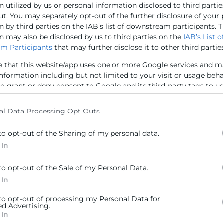
 utilized by us or personal information disclosed to third partie
ut. You may separately opt-out of the further disclosure of your
 by third parties on the IAB’s list of downstream participants. T
n may also be disclosed by us to third parties on the
IAB’s List o
m Participants
that may further disclose it to other third parties
e that this website/app uses one or more Google services and m
ión del contrato:
information including but not limited to your visit or usage beh
to grant or deny consent to Google and its third-party tags to u
elow specified purposes in below Google consent section.
al Data Processing Opt Outs
to opt-out of the Sharing of my personal data.
 In
to opt-out of the Sale of my Personal Data.
Contacto
 In
ra
Sede Central
 to opt-out of processing my Personal Data for
ed Advertising.
C/Poeta Querol 15 – 46002
ratante
 In
València