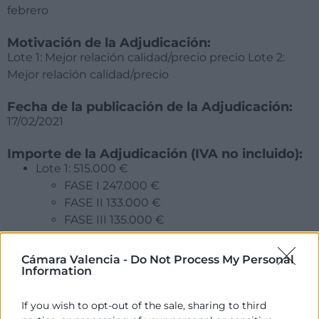
febrero
Motivación de la Adjudicación:
Lote 1: Mejor relación calidad/precio precio Lote 2:
Mejor relación calidad/precio
Fecha de la publicación de la Adjudicación:
17/02/2021
Importe de la Adjudicación (IVA no incluido):
Lote 1: 515.000 €
FASE I 247.000 €
FASE II 133.000 €
FASE III 135.000 €
Lote 2: 85.270,23 €
FASE I 42.114,15 €
Cámara Valencia -
Do Not Process My Personal
Information
FASE II 22.598,31 €
FASE III 20.557,77 €
If you wish to opt-out of the sale, sharing to third