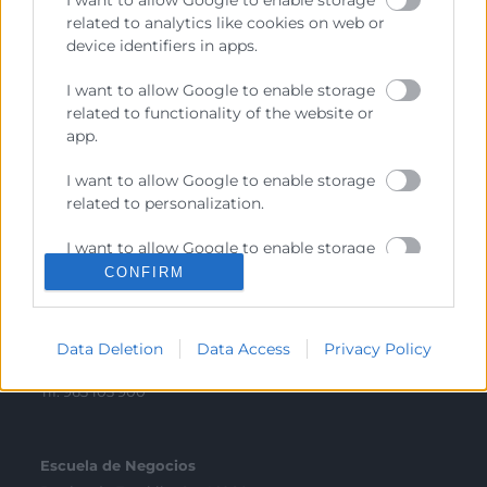
Transparencia
related to analytics like cookies on web or
device identifiers in apps.
Precio mesa citricos
I want to allow Google to enable storage
Enlaces de Interés
related to functionality of the website or
Fondos Estructurales
app.
Canal de Denuncia
I want to allow Google to enable storage
related to personalization.
I want to allow Google to enable storage
related to security, including
CONFIRM
Contacto
authentication functionality and fraud
prevention, and other user protection.
Sede Central
Data Deletion
Data Access
Privacy Policy
C/Poeta Querol 15 – 46002 València
Tlf. 963 103 900
Escuela de Negocios