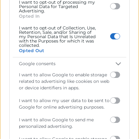
I want to opt-out of processing my
Personal Data for Targeted
Prestar servicios a las empresas.
Advertising.
Opted In
Representar, promocionar y defender los intereses
I want to opt-out of Collection, Use,
generales del comercio, la industria y la navegación.
Retention, Sale, and/or Sharing of
my Personal Data that Is Unrelated
with the Purposes for which it was
Ejercitar las competencias de carácter público
collected.
previstas en la Ley, o que puedan encomendar y
Opted Out
delegar las Administraciones Públicas.
Google consents
I want to allow Google to enable storage
Contacto
related to advertising like cookies on web
or device identifiers in apps.
I want to allow my user data to be sent to
Recursos
Google for online advertising purposes.
I want to allow Google to send me
Sobre la Cámara
personalized advertising.
Perfil del contratante
I want to allow Google to enable storage