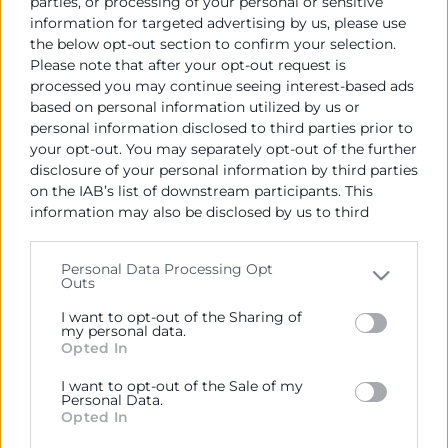
Empresa adjudicatoria:
parties, or processing of your personal or sensitive
Lote 1: ERDI INTEGRAL SL
information for targeted advertising by us, please use
the below opt-out section to confirm your selection.
Lote 2: ELECNOR SA
Please note that after your opt-out request is
processed you may continue seeing interest-based ads
Fecha de formalización del contrato:
based on personal information utilized by us or
26/02/2021
personal information disclosed to third parties prior to
your opt-out. You may separately opt-out of the further
Plazo en el que debe procederse a la
disclosure of your personal information by third parties
formalización del contrato:
on the IAB’s list of downstream participants. This
15 días desde la comunicación de la adjudicación
information may also be disclosed by us to third
parties on the
IAB’s List of Downstream Participants
that may further disclose it to other third parties.
Personal Data Processing Opt
Outs
Please note that this website/app uses one or more
Google services and may gather and store information
I want to opt-out of the Sharing of
including but not limited to your visit or usage
my personal data.
Opted In
behaviour. You may click to grant or deny consent to
Google and its third-party tags to use your data for
I want to opt-out of the Sale of my
below specified purposes in below Google consent
Personal Data.
section.
Opted In
Cámara València es una corporación de derecho público,
colaboradora de las Administraciones Públicas, dedicada a: