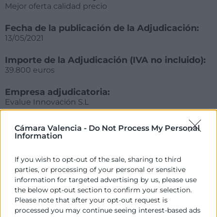
Mejor oferta calidad precio
Fecha de la publicación de la Adjudicación:
13/05/2021
Importe de la Adjudicación (IVA no incluido):
39.800 euros
Empresa adjudicatoria:
Evalue Innovación S.L
Fecha de formalización del contrato:
Cámara Valencia -
Do Not Process My Personal
24/05/2021
Information
Plazo en el que debe procederse a la
If you wish to opt-out of the sale, sharing to third
formalización del contrato:
parties, or processing of your personal or sensitive
15 días desde la fecha de adjudicación
information for targeted advertising by us, please use
the below opt-out section to confirm your selection.
Please note that after your opt-out request is
processed you may continue seeing interest-based ads