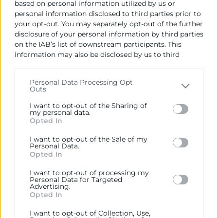
based on personal information utilized by us or
personal information disclosed to third parties prior to
your opt-out. You may separately opt-out of the further
disclosure of your personal information by third parties
on the IAB’s list of downstream participants. This
information may also be disclosed by us to third
parties on the
IAB’s List of Downstream Participants
Cámara València es una corporación de derecho público,
that may further disclose it to other third parties.
colaboradora de las Administraciones Públicas, dedicada a:
Personal Data Processing Opt
Outs
Please note that this website/app uses one or more
Prestar servicios a las empresas.
Google services and may gather and store information
I want to opt-out of the Sharing of
including but not limited to your visit or usage
my personal data.
Representar, promocionar y defender los intereses
Opted In
behaviour. You may click to grant or deny consent to
generales del comercio, la industria y la navegación.
Google and its third-party tags to use your data for
I want to opt-out of the Sale of my
below specified purposes in below Google consent
Ejercitar las competencias de carácter público
Personal Data.
section.
previstas en la Ley, o que puedan encomendar y
Opted In
delegar las Administraciones Públicas.
I want to opt-out of processing my
Personal Data for Targeted
Advertising.
Opted In
Contacto
I want to opt-out of Collection, Use,