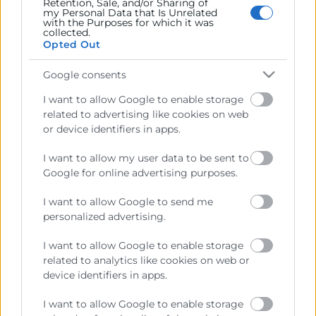
Retention, Sale, and/or Sharing of
my Personal Data that Is Unrelated
with the Purposes for which it was
collected.
Recursos
Opted Out
Google consents
Sobre la Cámara
I want to allow Google to enable storage
Perfil del contratante
related to advertising like cookies on web
Transparencia
or device identifiers in apps.
Precio mesa citricos
I want to allow my user data to be sent to
Google for online advertising purposes.
Enlaces de Interés
Fondos Estructurales
I want to allow Google to send me
personalized advertising.
Canal de Denuncia
I want to allow Google to enable storage
related to analytics like cookies on web or
device identifiers in apps.
Contacto
I want to allow Google to enable storage