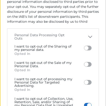
personal information disclosed to third parties prior to
your opt-out. You may separately opt-out of the further
disclosure of your personal information by third parties
on the IAB’s list of downstream participants. This
Cámara València es una corporación de derecho público,
information may also be disclosed by us to third
colaboradora de las Administraciones Públicas, dedicada a:
parties on the
IAB’s List of Downstream Participants
that may further disclose it to other third parties.
Prestar servicios a las empresas.
Personal Data Processing Opt
Outs
Please note that this website/app uses one or more
Representar, promocionar y defender los intereses
Google services and may gather and store information
I want to opt-out of the Sharing of
generales del comercio, la industria y la navegación.
including but not limited to your visit or usage
my personal data.
Opted In
behaviour. You may click to grant or deny consent to
Ejercitar las competencias de carácter público
Google and its third-party tags to use your data for
previstas en la Ley, o que puedan encomendar y
I want to opt-out of the Sale of my
below specified purposes in below Google consent
delegar las Administraciones Públicas.
Personal Data.
section.
Opted In
I want to opt-out of processing my
Contacto
Personal Data for Targeted
Advertising.
Opted In
I want to opt-out of Collection, Use,
Retention, Sale, and/or Sharing of
my Personal Data that Is Unrelated
Recursos