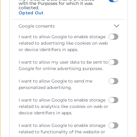
with the Purposes for which it was
collected.
Opted Out
Sobre la Cámara
Google consents
Perfil del contratante
Transparencia
I want to allow Google to enable storage
related to advertising like cookies on web
Precio mesa citricos
or device identifiers in apps.
Enlaces de Interés
I want to allow my user data to be sent to
Google for online advertising purposes.
Fondos Estructurales
Canal de Denuncia
I want to allow Google to send me
personalized advertising.
I want to allow Google to enable storage
related to analytics like cookies on web or
Contacto
device identifiers in apps.
I want to allow Google to enable storage
Sede Central
related to functionality of the website or
C/Poeta Querol 15 – 46002 València