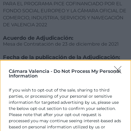
PARA EL PROGRAMA PICE COFINANCIADO POR EL
FONDO SOCIAL EUROPEO Y LA CÁMARA OFICIAL DE
COMERCIO, INDUSTRIA, SERVICIOS Y NAVEGACIÓN
DE VALENCIA 2022
Acuerdo de Adjudicación:
Mesa de Contratación de 23 de diciembre de 2021
Fecha de la publicación de la Adjudicación:
23/12/2021
Cámara Valencia -
Do Not Process My Personal
Information
Plazo en el que debe procederse a la
formalización del contrato:
Hasta el 31 de diciembre de 2022
If you wish to opt-out of the sale, sharing to third
parties, or processing of your personal or sensitive
information for targeted advertising by us, please use
the below opt-out section to confirm your selection.
Please note that after your opt-out request is
processed you may continue seeing interest-based ads
based on personal information utilized by us or