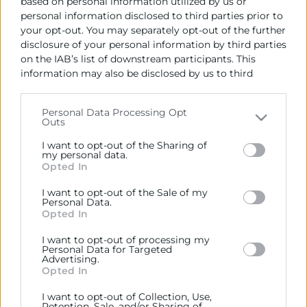
based on personal information utilized by us or
personal information disclosed to third parties prior to
your opt-out. You may separately opt-out of the further
disclosure of your personal information by third parties
on the IAB’s list of downstream participants. This
information may also be disclosed by us to third
Cámara València es una corporación de derecho público,
parties on the
IAB’s List of Downstream Participants
colaboradora de las Administraciones Públicas, dedicada a:
that may further disclose it to other third parties.
Personal Data Processing Opt
Outs
Prestar servicios a las empresas.
Please note that this website/app uses one or more
Google services and may gather and store information
I want to opt-out of the Sharing of
Representar, promocionar y defender los intereses
including but not limited to your visit or usage
my personal data.
generales del comercio, la industria y la navegación.
Opted In
behaviour. You may click to grant or deny consent to
Google and its third-party tags to use your data for
I want to opt-out of the Sale of my
Ejercitar las competencias de carácter público
below specified purposes in below Google consent
Personal Data.
previstas en la Ley, o que puedan encomendar y
section.
Opted In
delegar las Administraciones Públicas.
I want to opt-out of processing my
Personal Data for Targeted
Advertising.
Contacto
Opted In
I want to opt-out of Collection, Use,
Retention, Sale, and/or Sharing of