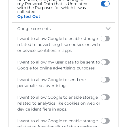
my Personal Data that Is Unrelated
with the Purposes for which it was
collected.
Recursos
Opted Out
Sobre la Cámara
Google consents
Perfil del contratante
I want to allow Google to enable storage
related to advertising like cookies on web
Transparencia
or device identifiers in apps.
Precio mesa citricos
I want to allow my user data to be sent to
Enlaces de Interés
Google for online advertising purposes.
Fondos Estructurales
I want to allow Google to send me
personalized advertising.
Canal de Denuncia
I want to allow Google to enable storage
related to analytics like cookies on web or
device identifiers in apps.
Contacto
I want to allow Google to enable storage
related to functionality of the website or