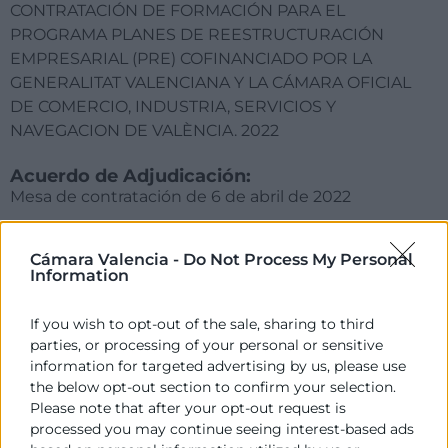
CONTRATACIÓN DE FORMACIÓN PARA EL
PROGRAMA PLANES DE REESTRUCTURACIÓN
EMPRESARIAL (PRE) COFINANCIADO POR LA
GENERALITAT VALENCIANA Y LA CÁMARA OFICIAL
DE COMERCIO, INDUSTRIA, SERVICIOS Y
NAVEGACION DE VALÈNCIA. 2022
Acuerdo de Adjudicación:
Mesa de contratación de 6 de abril de 2022
Fecha de la publicación de la Adjudicación:
Cámara Valencia -
Do Not Process My Personal
08/04/2022
Information
Plazo en el que debe procederse a la
formalización del contrato:
If you wish to opt-out of the sale, sharing to third
parties, or processing of your personal or sensitive
Hasta el 31 de diciembre de 2022
information for targeted advertising by us, please use
the below opt-out section to confirm your selection.
Please note that after your opt-out request is
processed you may continue seeing interest-based ads