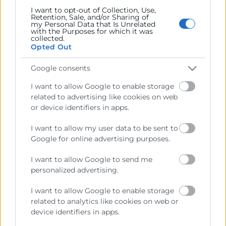
I want to opt-out of Collection, Use,
Retention, Sale, and/or Sharing of
Contacto
my Personal Data that Is Unrelated
with the Purposes for which it was
collected.
Opted Out
Google consents
Recursos
I want to allow Google to enable storage
related to advertising like cookies on web
Sobre la Cámara
or device identifiers in apps.
Perfil del contratante
I want to allow my user data to be sent to
Transparencia
Google for online advertising purposes.
Precio mesa citricos
I want to allow Google to send me
Enlaces de Interés
personalized advertising.
Fondos Estructurales
I want to allow Google to enable storage
related to analytics like cookies on web or
Canal de Denuncia
device identifiers in apps.