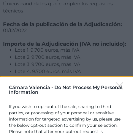
Únicos candidatos que cumplen los requisitos
técnicos
Fecha de la publicación de la Adjudicación:
01/12/2022
Importe de la Adjudicación (IVA no incluido):
Lote 1. 9.700 euros, más IVA
Lote 2. 9.700 euros, más IVA
Lote 3. 9.700 euros, más IVA
Lote 4. 9.700 euros, más IVA
Empresa adjudicatoria:
Cámara Valencia -
Do Not Process My Personal
Lote 1: MIDEME SLU
Information
Lote 2: ESTRATEGIA Y DIRECCIÓN, SL
Lote 3: MASUNO SOLUCIONES, S.L.
If you wish to opt-out of the sale, sharing to third
Lote 4: Lote desierto
parties, or processing of your personal or sensitive
information for targeted advertising by us, please use
the below opt-out section to confirm your selection.
Fecha de formalización del contrato:
Please note that after your opt-out request is
01/12/2022