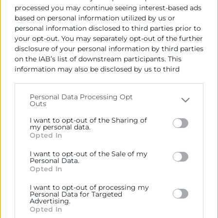
processed you may continue seeing interest-based ads
based on personal information utilized by us or
personal information disclosed to third parties prior to
your opt-out. You may separately opt-out of the further
disclosure of your personal information by third parties
on the IAB’s list of downstream participants. This
information may also be disclosed by us to third
parties on the
IAB’s List of Downstream Participants
that may further disclose it to other third parties.
Personal Data Processing Opt
Outs
Please note that this website/app uses one or more
Cámara València es una corporación de derecho público,
Google services and may gather and store information
colaboradora de las Administraciones Públicas, dedicada a:
I want to opt-out of the Sharing of
including but not limited to your visit or usage
my personal data.
Opted In
Prestar servicios a las empresas.
behaviour. You may click to grant or deny consent to
Google and its third-party tags to use your data for
I want to opt-out of the Sale of my
Representar, promocionar y defender los intereses
below specified purposes in below Google consent
Personal Data.
generales del comercio, la industria y la navegación.
section.
Opted In
Ejercitar las competencias de carácter público
I want to opt-out of processing my
Personal Data for Targeted
previstas en la Ley, o que puedan encomendar y
Advertising.
delegar las Administraciones Públicas.
Opted In