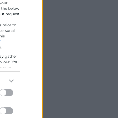
 your
e the below
out request
l
s prior to
 personal
his
f
.
ay gather
aviour. You
se your