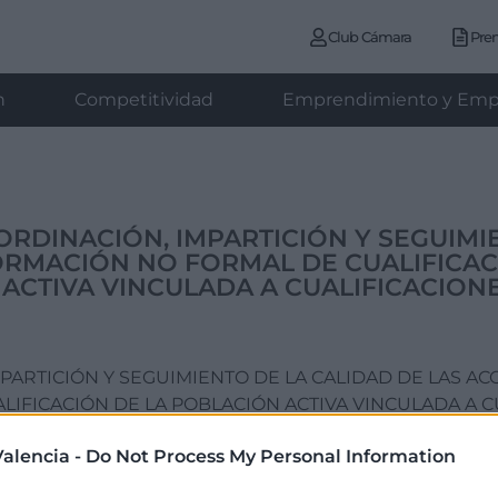
Club Cámara
Pre
n
Competitividad
Emprendimiento y Emp
ORDINACIÓN, IMPARTICIÓN Y SEGUIMI
ORMACIÓN NO FORMAL DE CUALIFICAC
 ACTIVA VINCULADA A CUALIFICACION
PARTICIÓN Y SEGUIMIENTO DE LA CALIDAD DE LAS AC
IFICACIÓN DE LA POBLACIÓN ACTIVA VINCULADA A C
alencia -
Do Not Process My Personal Information