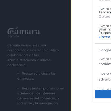
I want
Target
Opted
I want 
Sharin
Recursos
Purpose
Opted
Cámara València es una
Sobre la Cáma
Google
corporación de derecho público,
Perfil del cont
colaboradora de las
I want 
Administraciones Públicas,
Transparencia
cookies
dedicada a:
Precio mesa ci
Prestar servicios a las
I want 
empresas.
adverti
Enlaces de Inte
Representar, promocionar
Fondos Estruct
I want 
y defender los intereses
Canal de Denu
generales del comercio, la
I want 
industria y la navegación.
cookies