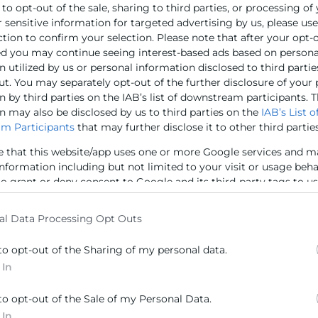
 to opt-out of the sale, sharing to third parties, or processing of
r sensitive information for targeted advertising by us, please us
ction to confirm your selection. Please note that after your opt-
de los pliegos administrativos y técnicos
ed you may continue seeing interest-based ads based on persona
 utilized by us or personal information disclosed to third partie
ut. You may separately opt-out of the further disclosure of your
 by third parties on the IAB’s list of downstream participants. T
n may also be disclosed by us to third parties on the
IAB’s List o
m Participants
that may further disclose it to other third parties
e that this website/app uses one or more Google services and m
information including but not limited to your visit or usage beh
to grant or deny consent to Google and its third-party tags to u
elow specified purposes in below Google consent section.
al Data Processing Opt Outs
to opt-out of the Sharing of my personal data.
 In
ión del contrato:
ón
to opt-out of the Sale of my Personal Data.
 In