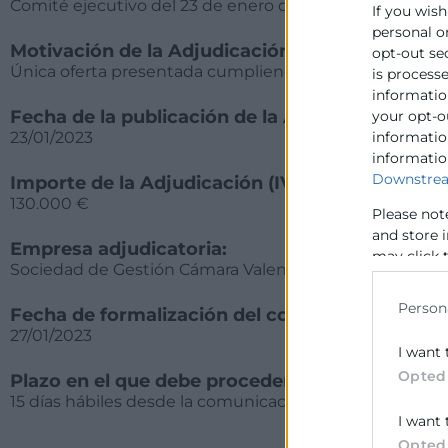
Comité ejecutivo del 23 de enero de 2023
If you wish
personal o
Motivación de la Adjudicación:
opt-out se
Única oferta presentada cumpliendo con los requisitos 
is process
information
Fecha de la publicación de la Adjudicación:
your opt-o
23/01/2023
information
informatio
Downstrea
Importe de la Adjudicación (IVA no incluido):
130.000 €
Please not
and store 
Empresa adjudicatoria:
may click 
Sociedad de Gestión Cámara Valencia S.L
data for b
Person
Fecha de formalización del contrato:
27/01/2023
I want 
Opted
Plazo en el que debe procederse a la formalizac
15 días hábiles desde la comunicación de la adjudicaci
I want 
Opted