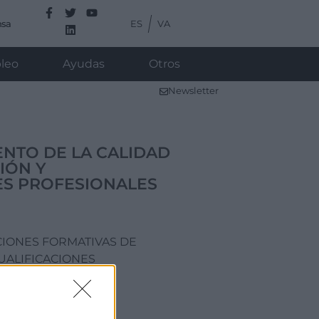
ES
VA
nsa
leo
Ayudas
Otros
Newsletter
ENTO DE LA CALIDAD
IÓN Y
ES PROFESIONALES
CIONES FORMATIVAS DE
UALIFICACIONES