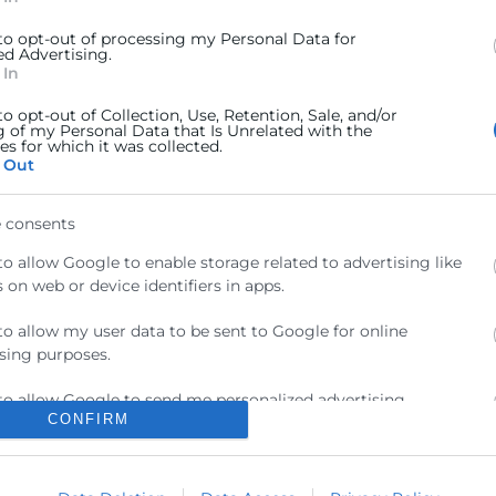
 to opt-out of processing my Personal Data for
ed Advertising.
 In
to opt-out of Collection, Use, Retention, Sale, and/or
g of my Personal Data that Is Unrelated with the
Contacto
s for which it was collected.
 Out
ra
Sede Central
 consents
C/Poeta Querol 15 – 46002
ratante
València
to allow Google to enable storage related to advertising like
 on web or device identifiers in apps.
Tlf. 963 103 900
tricos
to allow my user data to be sent to Google for online
sing purposes.
rés
Escuela de Negocios
Benjamín Franklin, 8 – 46980
urales
to allow Google to send me personalized advertising.
(Parque Tecnológico – Paterna)
CONFIRM
ncia
Tlf. 961 366 080
to allow Google to enable storage related to analytics like
 on web or device identifiers in apps.