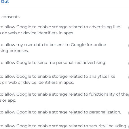
 Out
 consents
to allow Google to enable storage related to advertising like
 on web or device identifiers in apps.
osé Vicente Morata
Caixa
to allow my user data to be sent to Google for online
articipa en el curso de la
Valenc
sing purposes.
IMP sobre autonomía
conven
stratégica de Europa
financ
to allow Google to send me personalized advertising.
compet
to allow Google to enable storage related to analytics like
empres
ntander, 07/07/2026.- El presidente de
 on web or device identifiers in apps.
mara Valencia, José Vicente Morata, ha
rticipado hoy junto al catedrático de la
Valencia, 
to allow Google to enable storage related to functionality of the
ondon School of Economics, Luis
territori
 or app.
ricano, la
Valencian
García, y 
to allow Google to enable storage related to personalization.
José Vice
to allow Google to enable storage related to security, including