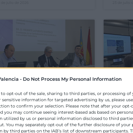
 de julio de 2026
23 de julio
alencia -
Do Not Process My Personal Information
 to opt-out of the sale, sharing to third parties, or processing of
r sensitive information for targeted advertising by us, please us
as cámaras de la
Medite
ction to confirm your selection. Please note that after your opt-
omunitat y CEV
Center
ed you may continue seeing interest-based ads based on persona
mpulsarán la incorporación
identi
 utilized by us or personal information disclosed to third partie
e las empresas valencianas
refuer
ut. You may separately opt-out of the further disclosure of your
 by third parties on the IAB’s list of downstream participants. T
 la industria europea de
forma