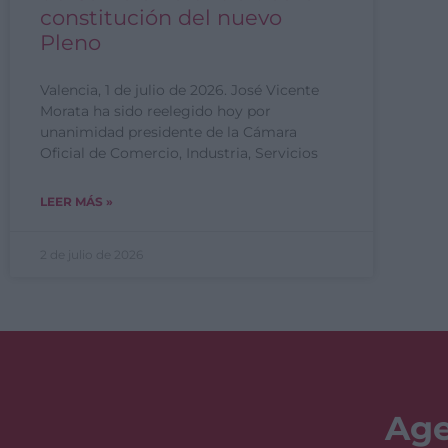
constitución del nuevo
Pleno
Valencia, 1 de julio de 2026. José Vicente
Morata ha sido reelegido hoy por
unanimidad presidente de la Cámara
Oficial de Comercio, Industria, Servicios
LEER MÁS »
2 de julio de 2026
Age