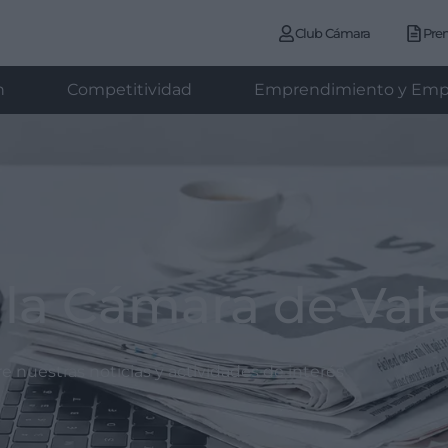
Club Cámara
Pre
n
Competitividad
Emprendimiento y Emp
 la Cámara de Val
 nuestras noticias y actividades de interés