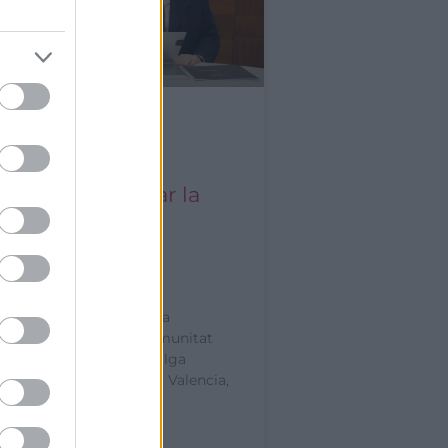
Bank y Cámara
ia renuevan su
io para impulsar la
iación y la
itividad de las
as valencianas
02/06/2026.- La directora
al de CaixaBank en la Comunitat
a y Región de Murcia, Olga
el presidente de Cámara Valencia,
nte