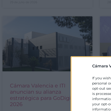
29 de julio de 2026
28
Cámara V
If you wish
personal o
Cámara Valencia e ITI
L
opt-out se
anuncian su alianza
C
is process
estratégica para GoDigital
i
information
2026
d
your opt-o
information
a