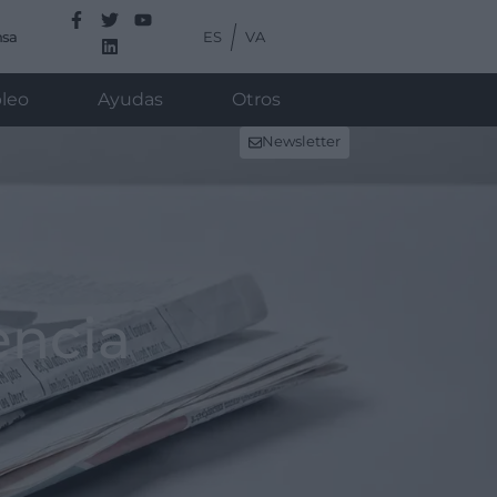
ES
VA
nsa
leo
Ayudas
Otros
Newsletter
encia