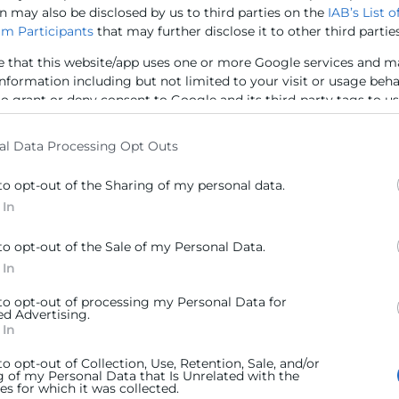
n may also be disclosed by us to third parties on the
IAB’s List o
efensa
m Participants
that may further disclose it to other third parties
Valencia,
celebrado
e that this website/app uses one or more Google services and m
lencia, 21 de julio de 2026.- Las Cámaras
para pres
information including but not limited to your visit or usage beh
 la Comunitat y la Confederación
escuela d
to grant or deny consent to Google and its third-party tags to u
mpresarial de la Comunitat Valenciana
Center, y
elow specified purposes in below Google consent section.
EV) han presentado hoy el
nforme «Defensa
al Data Processing Opt Outs
ER MÁS »
LEER MÁS 
to opt-out of the Sharing of my personal data.
 In
 de julio de 2026
17 de julio 
to opt-out of the Sale of my Personal Data.
 In
 to opt-out of processing my Personal Data for
ed Advertising.
 In
to opt-out of Collection, Use, Retention, Sale, and/or
g of my Personal Data that Is Unrelated with the
s for which it was collected.