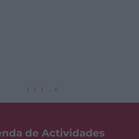
1
2
3
…
6
nda de Actividades