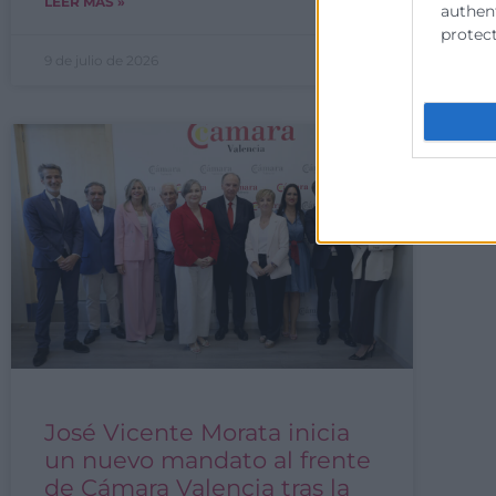
LEER MÁS »
LE
authent
protect
9 de julio de 2026
8 
José Vicente Morata inicia
un nuevo mandato al frente
de Cámara Valencia tras la