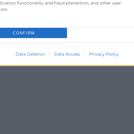
ER MÁS »
LEER MÁS 
ication functionality and fraud prevention, and other user
ion.
de julio de 2026
3 de julio d
CONFIRM
Data Deletion
Data Access
Privacy Policy