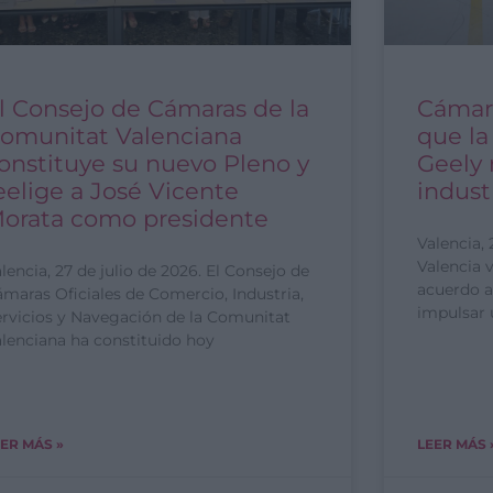
l Consejo de Cámaras de la
Cámara
omunitat Valenciana
que la
onstituye su nuevo Pleno y
Geely 
eelige a José Vicente
indust
orata como presidente
Valencia, 
Valencia 
lencia, 27 de julio de 2026. El Consejo de
acuerdo a
maras Oficiales de Comercio, Industria,
impulsar 
ervicios y Navegación de la Comunitat
lenciana ha constituido hoy
ER MÁS »
LEER MÁS 