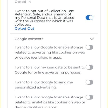
Cáceres, Mallorca, Murcia y Navarra.
Opted In
El programa refuerza así la red territorial de apoyo a
I want to opt-out of Collection, Use,
Retention, Sale, and/or Sharing of
las pymes, promoviendo la calidad y extensión de la
my Personal Data that Is Unrelated
with the Purposes for which it was
FP dual y consolidando a las pequeñas empresas
collected.
como actores clave en la formación de los futuros
Opted Out
profesionales. Esta colaboración también contribuye
Google consents
a un tejido empresarial más competitivo, capaz de
afrontar los retos del mercado con profesionales
I want to allow Google to enable storage
mejor preparados.
related to advertising like cookies on web
or device identifiers in apps.
I want to allow my user data to be sent to
Google for online advertising purposes.
I want to allow Google to send me
personalized advertising.
I want to allow Google to enable storage
related to analytics like cookies on web or
device identifiers in apps.