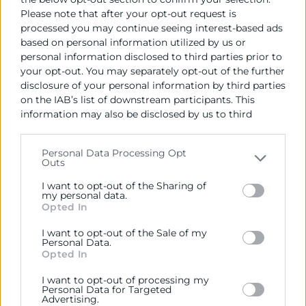
edición 2025/2026, el 76% de las empresas
Please note that after your opt-out request is
participantes no había trabajado antes con FP dual.
processed you may continue seeing interest-based ads
based on personal information utilized by us or
Gracias al acompañamiento de tutores externos,
personal information disclosed to third parties prior to
estas pymes han podido comprender sus
your opt-out. You may separately opt-out of the further
obligaciones como agentes formativos y acceder a
disclosure of your personal information by third parties
herramientas y recursos que les facilitan la
on the IAB’s list of downstream participants. This
integración del modelo dual en su día a día.
information may also be disclosed by us to third
parties on the
IAB’s List of Downstream Participants
Las 18 Cámaras de Comercio territoriales
that may further disclose it to other third parties.
proporcionan gratuito y personalizado a los tutores
Personal Data Processing Opt
Outs
Please note that this website/app uses one or more
de empresa, optimizando la calidad del aprendizaje
Google services and may gather and store information
de los estudiantes y evitando la sobrecarga de las
I want to opt-out of the Sharing of
including but not limited to your visit or usage
my personal data.
pymes.
Opted In
behaviour. You may click to grant or deny consent to
Google and its third-party tags to use your data for
Cabe destacar que las Cámaras de Alicante,
I want to opt-out of the Sale of my
below specified purposes in below Google consent
Personal Data.
Barcelona, Gijón, Sevilla, Valencia, Valladolid y
section.
Opted In
Zaragoza continúan su labor, mientras que 11 nuevas
cámaras se incorporan este año: Girona, Sabadell, San
I want to opt-out of processing my
Personal Data for Targeted
Feliú de Guixols, Terrassa, Alcoy, Castellón, Orihuela,
Advertising.