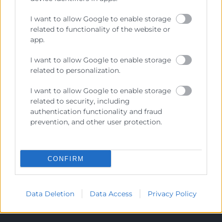
Cámara València es una corporación de derecho público,
colaboradora de las Administraciones Públicas, dedicada a:
I want to allow Google to enable storage
Prestar servicios a las empresas.
related to functionality of the website or
app.
Representar, promocionar y defender los intereses
generales del comercio, la industria y la navegación.
I want to allow Google to enable storage
related to personalization.
Ejercitar las competencias de carácter público
previstas en la Ley, o que puedan encomendar y
I want to allow Google to enable storage
delegar las Administraciones Públicas.
related to security, including
authentication functionality and fraud
prevention, and other user protection.
Contacto
CONFIRM
Recursos
Data Deletion
Data Access
Privacy Policy
Sobre la Cámara