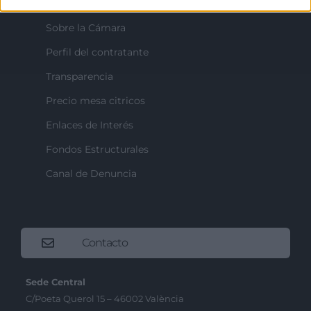
Sobre la Cámara
Perfil del contratante
Transparencia
Precio mesa citricos
Enlaces de Interés
Fondos Estructurales
Canal de Denuncia
Contacto
Sede Central
C/Poeta Querol 15 – 46002 València