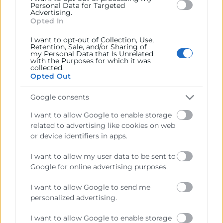
medidas para contener el impacto de los precios
Personal Data for Targeted
Advertising.
energéticos y avanzar en la autonomía estratégica.
Opted In
En el ámbito empresarial, insiste en la necesidad de
reforzar la resiliencia, mejorar la gestión financiera,
I want to opt-out of Collection, Use,
Retention, Sale, and/or Sharing of
diversificar proveedores y apostar por la eficiencia
my Personal Data that Is Unrelated
with the Purposes for which it was
energética y el autoconsumo, en un contexto de
collected.
incertidumbre que podría prolongarse en el tiempo.
Opted Out
Google consents
Recursos vinculados
I want to allow Google to enable storage
related to advertising like cookies on web
Informe
(Documento)
or device identifiers in apps.
I want to allow my user data to be sent to
Google for online advertising purposes.
I want to allow Google to send me
personalized advertising.
I want to allow Google to enable storage