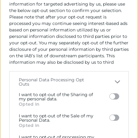
information for targeted advertising by us, please use
años, podría verse aún más debilitado, especialmente
the below opt-out section to confirm your selection.
en productos del sector hábitat, mientras que el
Please note that after your opt-out request is
agroalimentario muestra mayor resistencia.
processed you may continue seeing interest-based ads
based on personal information utilized by us or
A pesar de este contexto, el informe identifica
personal information disclosed to third parties prior to
algunos factores que amortiguan el impacto. Entre
your opt-out. You may separately opt-out of the further
ellos, la menor dependencia energética gracias al
disclosure of your personal information by third parties
avance de las renovables, la diversificación de las
on the IAB’s list of downstream participants. This
importaciones energéticas y el posible aumento del
information may also be disclosed by us to third
turismo hacia España como destino percibido como
parties on the
IAB’s List of Downstream Participants
that may further disclose it to other third parties.
más seguro. En términos de crecimiento, los
Personal Data Processing Opt
principales motores de la economía valenciana en
Outs
Please note that this website/app uses one or more
2026 serán
el turismo, la construcción y
Google services and may gather and store information
I want to opt-out of the Sharing of
determinadas actividades vinculadas a la
including but not limited to your visit or usage
my personal data.
Opted In
behaviour. You may click to grant or deny consent to
tecnología y la defensa,
junto con una demanda
Google and its third-party tags to use your data for
interna sostenida, aunque más débil.
I want to opt-out of the Sale of my
below specified purposes in below Google consent
Personal Data.
El informe concluye con una serie de
section.
Opted In
recomendaciones. En el ámbito público, plantea
I want to opt-out of processing my