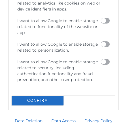
related to analytics like cookies on web or
device identifiers in apps.
I want to allow Google to enable storage
Cámara València es una corporación de derecho público,
colaboradora de las Administraciones Públicas, dedicada a:
related to functionality of the website or
app.
Prestar servicios a las empresas.
I want to allow Google to enable storage
Representar, promocionar y defender los intereses
related to personalization.
generales del comercio, la industria y la navegación.
I want to allow Google to enable storage
Ejercitar las competencias de carácter público
related to security, including
previstas en la Ley, o que puedan encomendar y
authentication functionality and fraud
delegar las Administraciones Públicas.
prevention, and other user protection.
Contacto
CONFIRM
Data Deletion
Data Access
Privacy Policy
Recursos