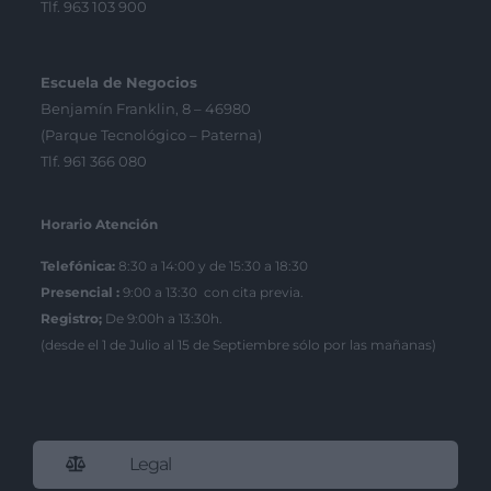
Tlf. 963 103 900
Escuela de Negocios
Benjamín Franklin, 8 – 46980
(Parque Tecnológico – Paterna)
Tlf. 961 366 080
Horario Atención
Telefónica:
8:30 a 14:00 y de 15:30 a 18:30
Presencial :
9:00 a 13:30 con cita previa.
Registro;
De 9:00h a 13:30h.
(desde el 1 de Julio al 15 de Septiembre sólo por las mañanas)
Legal