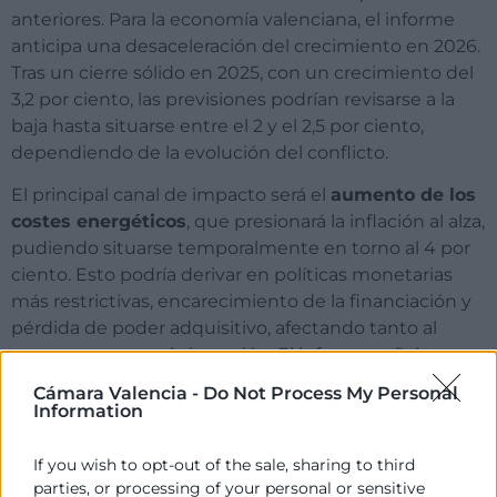
anteriores. Para la economía valenciana, el informe
anticipa una desaceleración del crecimiento en 2026.
Tras un cierre sólido en 2025, con un crecimiento del
3,2 por ciento, las previsiones podrían revisarse a la
baja hasta situarse entre el 2 y el 2,5 por ciento,
dependiendo de la evolución del conflicto.
El principal canal de impacto será el
aumento de los
costes energéticos
, que presionará la inflación al alza,
pudiendo situarse temporalmente en torno al 4 por
ciento. Esto podría derivar en políticas monetarias
más restrictivas, encarecimiento de la financiación y
pérdida de poder adquisitivo, afectando tanto al
consumo como a la inversión. El informe señala una
especial incidencia en sectores intensivos en energía
Cámara Valencia -
Do Not Process My Personal
como la industria, el transporte o la agricultura, con
Information
más de 20.000 empresas valencianas afectadas
por la reducción de márgenes. Además, el comercio
If you wish to opt-out of the sale, sharing to third
con Oriente Medio, ya en descenso en los últimos
parties, or processing of your personal or sensitive