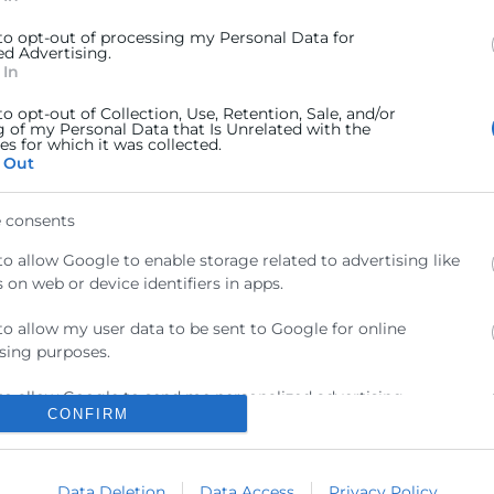
 to opt-out of processing my Personal Data for
ed Advertising.
 In
to opt-out of Collection, Use, Retention, Sale, and/or
g of my Personal Data that Is Unrelated with the
Contacto
s for which it was collected.
 Out
ra
Sede Central
 consents
C/Poeta Querol 15 – 46002
ratante
València
to allow Google to enable storage related to advertising like
Tlf. 963 103 900
 on web or device identifiers in apps.
tricos
to allow my user data to be sent to Google for online
rés
sing purposes.
Escuela de Negocios
Benjamín Franklin, 8 – 46980
urales
to allow Google to send me personalized advertising.
(Parque Tecnológico – Paterna)
CONFIRM
ncia
Tlf. 961 366 080
to allow Google to enable storage related to analytics like
 on web or device identifiers in apps.
Data Deletion
Data Access
Privacy Policy