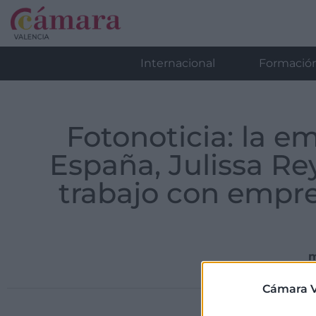
Internacional
Formació
Fotonoticia: la 
España, Julissa R
trabajo con empre
m
Cámara V