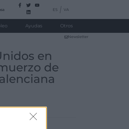
ES
VA
nsa
leo
Ayudas
Otros
Newsletter
Unidos en
lmuerzo de
alenciana