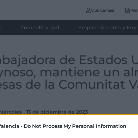
Club Cámara
Pre
n
Competitividad
Emprendimiento y Emp
embajadora de Estados 
eynoso, mantiene un a
sas de la Comunitat V
iércoles , 13 de diciembre de 2023
alencia -
Do Not Process My Personal Information