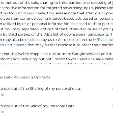
ha mantenido un almuerzo de trabajo en Cámara Valencia invitada po
 to opt-out of the sale, sharing to third parties, or processing of
r sensitive information for targeted advertising by us, please us
llera de Innovación,
Nuria Montes
, los presidentes de las Cámaras 
ction to confirm your selection. Please note that after your opt-
lencia e ICEX y de las empresas: ANECOOP, Baleria Eurolíneas Marí
ed you may continue seeing interest-based ads based on persona
, Emac Complementos, Ford España, Go Energy Group, Grupo Torrec
 utilized by us or personal information disclosed to third partie
anosa, Power Electronics, Power Holdco España, S2 Grupo, SRG Globa
ut. You may separately opt-out of the further disclosure of your
as relaciones comerciales con Estados Unidos, el principal mercado 
 by third parties on the IAB’s list of downstream participants. T
n may also be disclosed by us to third parties on the
IAB’s List o
m Participants
that may further disclose it to other third parties
e that this website/app uses one or more Google services and m
information including but not limited to your visit or usage beh
to grant or deny consent to Google and its third-party tags to u
elow specified purposes in below Google consent section.
al Data Processing Opt Outs
to opt-out of the Sharing of my personal data.
 In
to opt-out of the Sale of my Personal Data.
 In