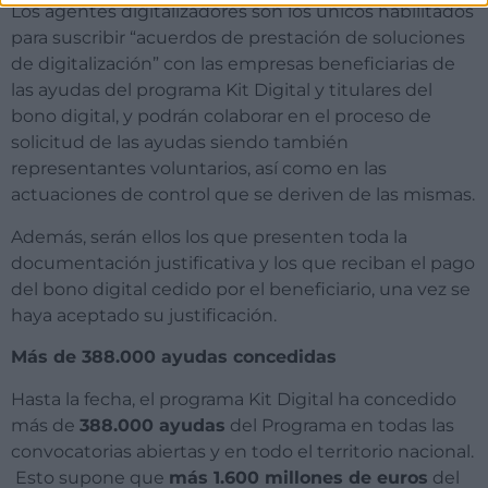
Los agentes digitalizadores son los únicos habilitados
para suscribir “acuerdos de prestación de soluciones
de digitalización” con las empresas beneficiarias de
las ayudas del programa Kit Digital y titulares del
bono digital, y podrán colaborar en el proceso de
solicitud de las ayudas siendo también
representantes voluntarios, así como en las
actuaciones de control que se deriven de las mismas.
Además, serán ellos los que presenten toda la
documentación justificativa y los que reciban el pago
del bono digital cedido por el beneficiario, una vez se
haya aceptado su justificación.
Más de 388.000 ayudas concedidas
Hasta la fecha, el programa Kit Digital ha concedido
más de
388.000 ayudas
del Programa en todas las
convocatorias abiertas y en todo el territorio nacional.
Esto supone que
más 1.600 millones de euros
del