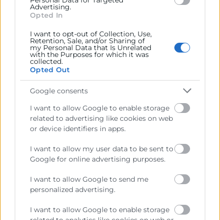
Personal Data for Targeted
ordenadores portátiles u ordenadores de sobremesa
Advertising.
junto con monitor nuevos, que deberán cumplir
Opted In
unos requisitos que recoge la Orden de Bases.
I want to opt-out of Collection, Use,
Retention, Sale, and/or Sharing of
Con el objetivo de seguir contribuyendo a que las
my Personal Data that Is Unrelated
with the Purposes for which it was
microempresas y autónomos/as continúen su
collected.
proceso de transformación digital, las nuevas
Opted Out
empresas beneficiarias que quieran formalizar
Google consents
Acuerdos de Prestación de Soluciones de
Digitalización de la Categoría de «Puesto de trabajo
I want to allow Google to enable storage
seguro», deberán haber formalizado y tener validado
related to advertising like cookies on web
previamente uno o más Acuerdos de cualquier otra
or device identifiers in apps.
de Solución del catálogo.
I want to allow my user data to be sent to
En el caso de la solución de Puesto de Trabajo
Google for online advertising purposes.
Seguro, una vez implantada, y completado el periodo
I want to allow Google to send me
de 12 meses de prestación del servicio, el agente
personalized advertising.
digitalizador deberá informar a la entidad beneficiaria
del valor residual del equipo. Este valor será como
I want to allow Google to enable storage
máximo del 15% del importe del valor del Acuerdo