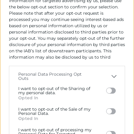
ciberseguridad, presencia avanzada en internet,
information for targeted advertising by us, please use
the below opt-out section to confirm your selection.
Marketplace
y la nueva solución «Puesto de trabajo
Please note that after your opt-out request is
seguro»
processed you may continue seeing interest-based ads
based on personal information utilized by us or
La solución «Puesto de trabajo seguro» incluye un
personal information disclosed to third parties prior to
dispositivo
hardware
que debe tener integrado en el
your opt-out. You may separately opt-out of the further
producto y en el precio, una licencia que cumpla con
disclosure of your personal information by third parties
los requisitos establecidos para la categoría X, de
on the IAB’s list of downstream participants. This
Ciberseguridad, además de un encriptado/cifrado en
information may also be disclosed by us to third
reposo, que asegure la privacidad de los datos y
parties on the
IAB’s List of Downstream Participants
documentos almacenados en el dispositivo.
that may further disclose it to other third parties.
Personal Data Processing Opt
Outs
Please note that this website/app uses one or more
Con esta categoría se pretende favorecer la
Google services and may gather and store information
automatización de tareas, la gestión eficiente de los
I want to opt-out of the Sharing of
including but not limited to your visit or usage
my personal data.
datos y la comunicación fluida. El objetivo es mejorar
Opted In
behaviour. You may click to grant or deny consent to
la productividad y la competitividad de este
Google and its third-party tags to use your data for
I want to opt-out of the Sale of my
segmento en un entorno seguro.
below specified purposes in below Google consent
Personal Data.
section.
Opted In
La cuantía máxima subvencionable para esta
solución es de 1.000 euros, siendo subvencionables
I want to opt-out of processing my