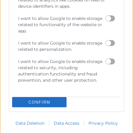
related to analytics like cookies on web or
firmado. En caso de que la empresa beneficiara
device identifiers in apps.
quisiera quedarse con el equipo, pasados los 12
I want to allow Google to enable storage
meses de servicio, deberá abonar esa cantidad.
related to functionality of the website or
Más de 10.800 agentes digitalizadores
app.
Actualmente, el catálogo de agentes digitalizadores
I want to allow Google to enable storage
está compuesto por más de 10.800 agentes
related to personalization.
digitalizadores adheridos. El plazo de adhesión
I want to allow Google to enable storage
continuará abierto durante toda la duración del
related to security, including
Programa, por lo que el catálogo se irá ampliando
authentication functionality and fraud
según se vayan resolviendo las solicitudes.
prevention, and other user protection.
Desde que se publicaron la modificación de las bases,
los agentes digitalizadores adheridos han podido
CONFIRM
actualizar su oferta de soluciones en el Catálogo y los
que no lo eran puede adherirse por primera vez , ya
que la adhesión como agentes digitalizadores estará
Data Deletion
Data Access
Privacy Policy
abierta durante toda la duración del Programa.