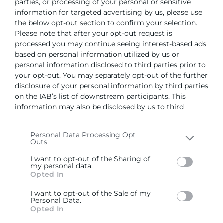
parties, or processing of your personal or sensitive
de movilidad sostenible a través de las ordenanzas
information for targeted advertising by us, please use
municipales de las poblaciones mencionadas, que
the below opt-out section to confirm your selection.
sin duda, tendrá repercusión directa en los
Please note that after your opt-out request is
desplazamientos y hábitos de compra de los
processed you may continue seeing interest-based ads
consumidores valencianos.
based on personal information utilized by us or
personal information disclosed to third parties prior to
Segundo.- Dirigir un escrito al Alcalde-Presidente del
your opt-out. You may separately opt-out of the further
Ayuntamiento de Valencia trasladando la
disclosure of your personal information by third parties
on the IAB’s list of downstream participants. This
disconformidad respecto a la organización de
information may also be disclosed by us to third
mercadillos semanales de venta directa de
parties on the
IAB’s List of Downstream Participants
productos agrícolas en distintos emplazamientos de
that may further disclose it to other third parties.
la ciudad, por cuanto va a crear una situación de
Personal Data Processing Opt
Outs
Please note that this website/app uses one or more
competencia desleal respecto a las tiendas
Google services and may gather and store information
pequeñas de los barrios y puestos de mercado de
I want to opt-out of the Sharing of
including but not limited to your visit or usage
my personal data.
fruta y verdura, ocasionada por las diferentes
Opted In
behaviour. You may click to grant or deny consent to
condiciones higiénico-sanitarias de los productos,
Google and its third-party tags to use your data for
cargas tributarias y demás gastos afectos a la
I want to opt-out of the Sale of my
below specified purposes in below Google consent
Personal Data.
actividad que los comercios establecidos deben
section.
Opted In
asumir de forma inexcusable.