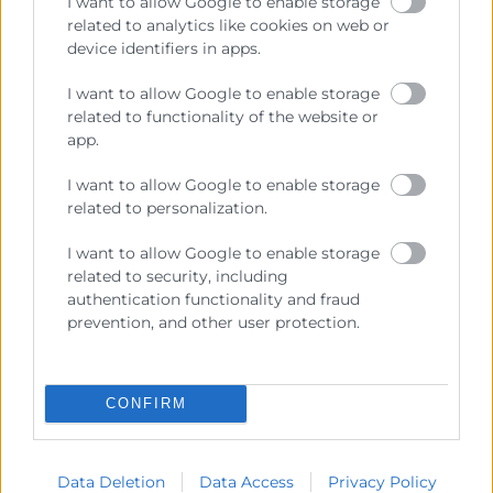
I want to allow Google to enable storage
necesaria es el establecimiento de un periodo de
related to analytics like cookies on web or
carencia de 2 años adicionales, en los que se
device identifiers in apps.
paguen intereses y se renegocie el capital. Desde la
comisión se solicita al Pleno que apruebe el traslado
I want to allow Google to enable storage
de esta petición al Instituto de Crédito Oficial y al
related to functionality of the website or
Ministerio de Asuntos Económicos y Transformación
app.
Digital a través de la Secretaría de Estado de
I want to allow Google to enable storage
Economía y Apoyo a la Empresa.
related to personalization.
I want to allow Google to enable storage
Recursos vinculados
related to security, including
authentication functionality and fraud
Nota de prensa
(Documento)
prevention, and other user protection.
CONFIRM
Data Deletion
Data Access
Privacy Policy