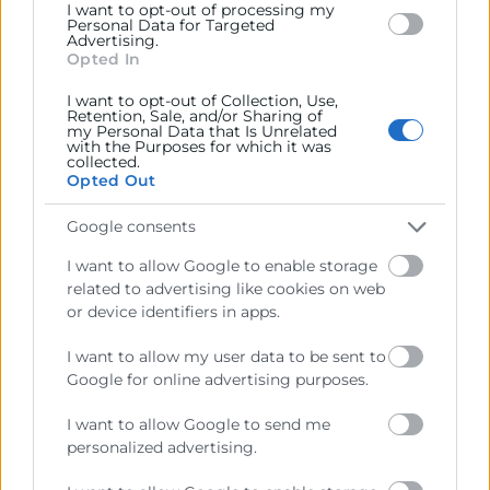
I want to opt-out of processing my
Personal Data for Targeted
Dictamen de la comisión de turismo
Advertising.
Opted In
Por último, el Pleno ha aprobado el dictamen de la
Comisión de Turismo:
I want to opt-out of Collection, Use,
Retention, Sale, and/or Sharing of
my Personal Data that Is Unrelated
Por razón de la crisis que afectó a HORECA a causa
with the Purposes for which it was
collected.
de la pandemia del Covid-19, se estableció para los
Opted Out
créditos ICO un periodo de carencia, ya finalizado,
que es preciso ampliar ya que la situación
Google consents
económica vuelve a plantear serios problemas para
I want to allow Google to enable storage
las empresas del sector, sobre todo las
related to advertising like cookies on web
microempresas, debido a los actuales costes
or device identifiers in apps.
energéticos, la inflación, la situación de la guerra de
Ucrania, nacidos con posterioridad al momento de
I want to allow my user data to be sent to
la negociación inicial de aquellos créditos.
Google for online advertising purposes.
Es por ello que se necesita llevar a cabo la
I want to allow Google to send me
renegociación del pago de los ICOS para las
personalized advertising.
empresas del sector turístico. La base que se estima