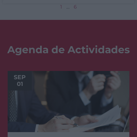
1
…
6
Agenda de Actividades
SEP
01