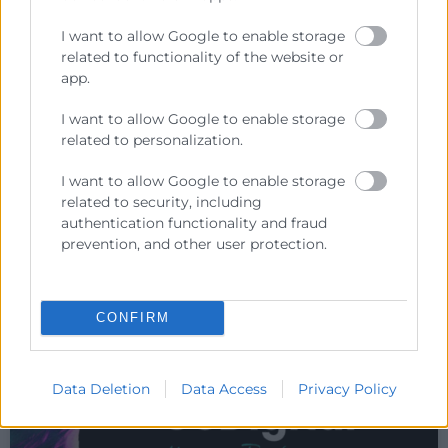
Las Cámaras europeas piden una
reducción de las cargas
I want to allow Google to enable storage
administrativas para mejorar la
related to functionality of the website or
competitividad de las empresas
app.
I want to allow Google to enable storage
La reunión de la presidencia de Eurochambres así
related to personalization.
como su comisión presupuestaria se han celebrado
en la Cámara de España Su Majestad el Rey
I want to allow Google to enable storage
related to security, including
LEER MÁS »
authentication functionality and fraud
prevention, and other user protection.
13 de septiembre de 2023
CONFIRM
Data Deletion
Data Access
Privacy Policy