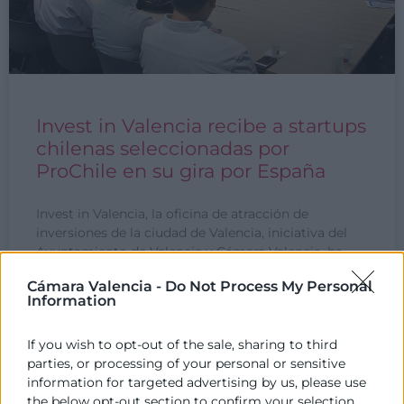
Invest in Valencia recibe a startups
chilenas seleccionadas por
ProChile en su gira por España
Invest in Valencia, la oficina de atracción de
inversiones de la ciudad de Valencia, iniciativa del
Ayuntamiento de Valencia y Cámara Valencia, ha
recibido
Cámara Valencia -
Do Not Process My Personal
Information
LEER MÁS »
If you wish to opt-out of the sale, sharing to third
parties, or processing of your personal or sensitive
27 de septiembre de 2023
information for targeted advertising by us, please use
the below opt-out section to confirm your selection.