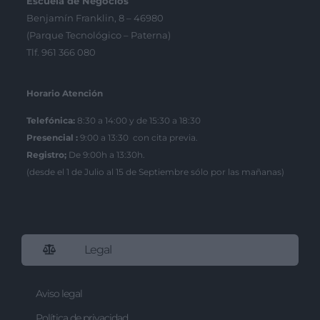
Escuela de Negocios
Benjamín Franklin, 8 – 46980
(Parque Tecnológico – Paterna)
Tlf. 961 366 080
Horario Atención
Telefónica:
8:30 a 14:00 y de 15:30 a 18:30
Presencial :
9:00 a 13:30 con cita previa.
Registro;
De 9:00h a 13:30h.
(desde el 1 de Julio al 15 de Septiembre sólo por las mañanas)
Legal
Aviso legal
Política de privacidad