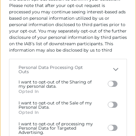
Please note that after your opt-out request is
processed you may continue seeing interest-based ads
based on personal information utilized by us or
personal information disclosed to third parties prior to
your opt-out. You may separately opt-out of the further
disclosure of your personal information by third parties
on the IAB’s list of downstream participants. This
information may also be disclosed by us to third
parties on the
IAB’s List of Downstream Participants
that may further disclose it to other third parties.
Personal Data Processing Opt
Outs
Please note that this website/app uses one or more
Google services and may gather and store information
I want to opt-out of the Sharing of
El Pleno de Cámara nombra vocal
including but not limited to your visit or usage
my personal data.
Opted In
del Comité Ejecutivo a la directora
behaviour. You may click to grant or deny consent to
Google and its third-party tags to use your data for
territorial de CaixaBank Olga
I want to opt-out of the Sale of my
below specified purposes in below Google consent
Personal Data.
García Saz
section.
Opted In
El Pleno de Cámara Valencia celebrado ayer y
I want to opt-out of processing my
Personal Data for Targeted
presidido por José Vicente Morata, nombró vocal del
Advertising.
Comité Ejecutivo a la directora territorial de