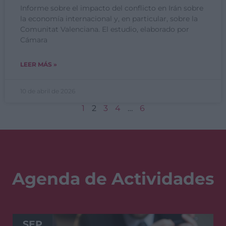
Informe sobre el impacto del conflicto en Irán sobre
la economía internacional y, en particular, sobre la
Comunitat Valenciana. El estudio, elaborado por
Cámara
LEER MÁS »
10 de abril de 2026
1
2
3
4
…
6
Agenda de Actividades
SEP