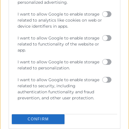
personalized advertising.
I want to allow Google to enable storage
related to analytics like cookies on web or
device identifiers in apps.
I want to allow Google to enable storage
related to functionality of the website or
app.
El embajador de España en Kenia
I want to allow Google to enable storage
participa en una jornada sobre las
related to personalization.
oportunidades de negocio en
África Oriental
I want to allow Google to enable storage
related to security, including
authentication functionality and fraud
Cámara Valencia ha celebrado hoy la jornada “Kenia:
prevention, and other user protection.
Oportunidades de Negocio en África Oriental” con la
participación del embajador de España en Kenia,
Jaime
CONFIRM
LEER MÁS »