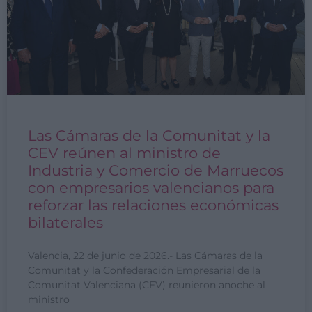
Las Cámaras de la Comunitat y la
CEV reúnen al ministro de
Industria y Comercio de Marruecos
con empresarios valencianos para
reforzar las relaciones económicas
bilaterales
Valencia, 22 de junio de 2026.- Las Cámaras de la
Comunitat y la Confederación Empresarial de la
Comunitat Valenciana (CEV) reunieron anoche al
ministro