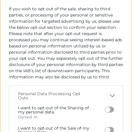
“Conquistar Asia a través de Hong Kong”, un
encuentro empresarial centrado en las
If you wish to opt-out of the sale, sharing to third
oportunidades que ofrece este
parties, or processing of your personal or sensitive
information for targeted advertising by us, please use
the below opt-out section to confirm your selection.
LEER MÁS »
Please note that after your opt-out request is
processed you may continue seeing interest-based ads
23 de abril de 2026
based on personal information utilized by us or
personal information disclosed to third parties prior to
your opt-out. You may separately opt-out of the further
disclosure of your personal information by third parties
on the IAB’s list of downstream participants. This
information may also be disclosed by us to third
parties on the
IAB’s List of Downstream Participants
that may further disclose it to other third parties.
Personal Data Processing Opt
Outs
Please note that this website/app uses one or more
Google services and may gather and store information
I want to opt-out of the Sharing of
including but not limited to your visit or usage
my personal data.
Opted In
behaviour. You may click to grant or deny consent to
Google and its third-party tags to use your data for
I want to opt-out of the Sale of my
below specified purposes in below Google consent