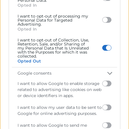
Personal Data.
section.
Opted In
La secretaria de Estado de
Comercio participa en una jornada
I want to opt-out of processing my
Personal Data for Targeted
sobre las oportunidades de
Advertising.
Opted In
negocio en Argelia
I want to opt-out of Collection, Use,
Retention, Sale, and/or Sharing of
Cámara Valencia ha celebrado hoy la jornada
my Personal Data that Is Unrelated
“Panorama actual de Argelia” con la participación de
with the Purposes for which it was
collected.
la secretaria de Estado de Comercio, Amparo López
Opted Out
Senovilla.
Google consents
LEER MÁS »
I want to allow Google to enable storage
related to advertising like cookies on web
21 de abril de 2026
or device identifiers in apps.
I want to allow my user data to be sent to
Google for online advertising purposes.
I want to allow Google to send me