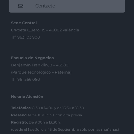
Contacto
Sede Central
C/Poeta Querol 15 – 46002 València
Tlf. 963 103 900
Escuela de Negocios
Benjamín Franklin, 8 – 46980
(Parque Tecnológico – Paterna)
Tlf. 961 366 080
Horario Atención
Telefónica:
8:30 a 14:00 y de 15:30 a 18:30
Presencial :
9:00 a 13:30 con cita previa.
Registro;
De 9:00h a 13:30h.
(desde el 1 de Julio al 15 de Septiembre sólo por las mañanas)