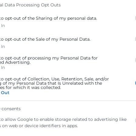
es y reuniones B2B dirigidas a facilitar el contacto ent
al Data Processing Opt Outs
mo, se ha presentado la nueva conexión aérea entre Mon
ios económicos, turísticos y empresariales entre ambos te
to opt-out of the Sharing of my personal data.
 In
eriales promocionales de la Comunitat Valenciana, una 
jo la marca Exquisit Mediterrani, orientado a incrementa
to opt-out of the Sale of my Personal Data.
 In
 to opt-out of processing my Personal Data for
ed Advertising.
 In
to opt-out of Collection, Use, Retention, Sale, and/or
g of my Personal Data that Is Unrelated with the
s for which it was collected.
 Out
magen)
 consents
z
(Imagen)
to allow Google to enable storage related to advertising like
 on web or device identifiers in apps.