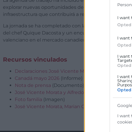
La agenda de trabajo ha incluido encuentros profesional
Person
explorar nuevas oportunidades de colaboración. Asimis
infraestructura que contribuirá a reforzar los intercamb
I want 
Opted
La jornada se ha completado con la proyección de mat
del chef Quique Dacosta y un encuentro de networking ba
I want 
valenciano en el mercado canadiense.
Opted
I want
Recursos vinculados
Target
Opted
Declaraciones José Vicente Morata
(Audio)
I want 
Canadá mayo 2026
(Informe)
Sharin
Purpose
Nota de prensa
(Documento)
Opted
José Vicente Morata y Alfredo Martínez Serrano
(I
Foto familia
(Imagen)
Google
José Vicente Morata, Marian Cano, Alfredo Martíne
I want 
cookies