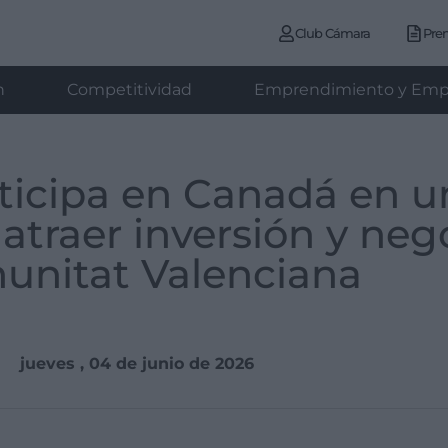
Club Cámara
Pre
n
Competitividad
Emprendimiento y Emp
ticipa en Canadá en u
traer inversión y nego
unitat Valenciana
jueves , 04 de junio de 2026