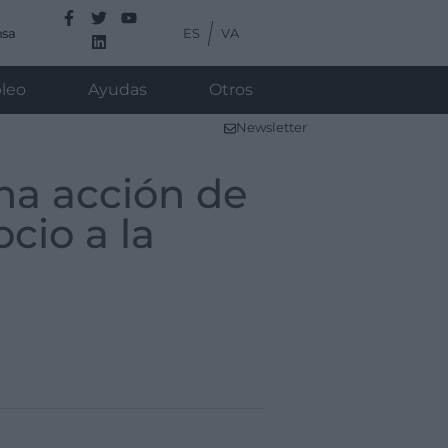
ES
VA
nsa
leo
Ayudas
Otros
Newsletter
na acción de
cio a la