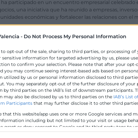
, ha participado en un encuentro empresarial celebrado 
cios, una iniciativa que ha reunido a empresas, inverso
tunidades económicas y fortalecer las relaciones con el
e España en Canadá e Investissement Québec Internationa
enciana como uno de los principales enclaves europeos p
alencia -
Do Not Process My Personal Information
 oportunidades que ofrece el territorio en sectores como
rgías renovables y el turismo.
 to opt-out of the sale, sharing to third parties, or processing of
r sensitive information for targeted advertising by us, please us
lera de Innovación, Industria, Comercio y Turismo, Marián
ction to confirm your selection. Please note that after your opt-
siones internacionales y consolidar nuevas alianzas empr
ed you may continue seeing interest-based ads based on persona
 utilized by us or personal information disclosed to third partie
paña en Canadá, Isabel Martín; el embajador de España 
ut. You may separately opt-out of the further disclosure of your
n de Inversiones del Ayuntamiento de València, Paula Llo
 by third parties on the IAB’s list of downstream participants. T
ébec International, Claudia Despins; y la secretaria ge
n may also be disclosed by us to third parties on the
IAB’s List o
m Participants
that may further disclose it to other third parties
la Comunitat Valenciana. Entre enero y marzo de 2026, 
e that this website/app uses one or more Google services and m
 importaciones ascendieron a 134,2 millones. Además, dur
information including but not limited to your visit or usage beh
e y 950 realizaron operaciones de importación con este 
to grant or deny consent to Google and its third-party tags to u
elow specified purposes in below Google consent section.