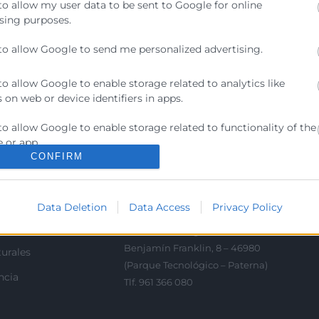
to allow my user data to be sent to Google for online
sing purposes.
to allow Google to send me personalized advertising.
to allow Google to enable storage related to analytics like
Contacto
 on web or device identifiers in apps.
ra
to allow Google to enable storage related to functionality of the
Sede Central
 or app.
C/Poeta Querol 15 – 46002
ratante
CONFIRM
València
to allow Google to enable storage related to personalization.
Tlf. 963 103 900
tricos
to allow Google to enable storage related to security, including
Data Deletion
Data Access
Privacy Policy
ication functionality and fraud prevention, and other user
rés
Escuela de Negocios
ion.
Benjamín Franklin, 8 – 46980
urales
(Parque Tecnológico – Paterna)
ncia
Tlf. 961 366 080