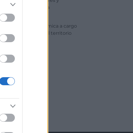
re empresas e inversores y
treal y Valencia, una
rritorios.
experiencia gastronómica a cargo
r la visibilidad del territorio