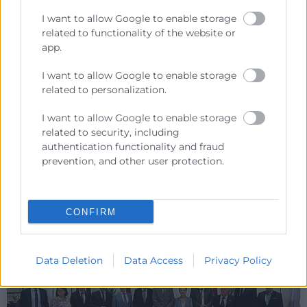
consolidan relaciones
I want to allow Google to enable storage
empresariales en Tánger con
related to functionality of the website or
reuniones B2B y visitas
app.
institucionales
I want to allow Google to enable storage
La misión comercial organizada por las Cámaras de
related to personalization.
Comercio de la Comunitat en Tánger avanza con
éxito en su segunda jornada en Tánger, donde
I want to allow Google to enable storage
related to security, including
authentication functionality and fraud
LEER MÁS »
prevention, and other user protection.
4 de junio de 2025
CONFIRM
Data Deletion
Data Access
Privacy Policy