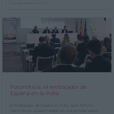
9 de septiembre de 2025
Fotonoticia: el embajador de
España en la India
El Embajador de España en India, Juan Antonio
March Pujol, ha participado en una jornada sobre