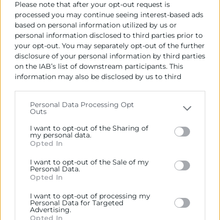
Please note that after your opt-out request is
processed you may continue seeing interest-based ads
based on personal information utilized by us or
personal information disclosed to third parties prior to
your opt-out. You may separately opt-out of the further
disclosure of your personal information by third parties
on the IAB’s list of downstream participants. This
information may also be disclosed by us to third
parties on the
IAB’s List of Downstream Participants
that may further disclose it to other third parties.
Personal Data Processing Opt
Outs
Please note that this website/app uses one or more
Google services and may gather and store information
I want to opt-out of the Sharing of
including but not limited to your visit or usage
my personal data.
Cámara Valencia, galardonada con
Opted In
behaviour. You may click to grant or deny consent to
el Premio Dircom 2025 por su plan
Google and its third-party tags to use your data for
I want to opt-out of the Sale of my
de comunicación durante la DANA
below specified purposes in below Google consent
Personal Data.
section.
Opted In
El reconocimiento nacional distingue la estrategia
I want to opt-out of processing my
de comunicación de crisis desplegada por la Cámara
Personal Data for Targeted
para informar y acompañar al tejido empresarial
Advertising.
Opted In
afectado por la