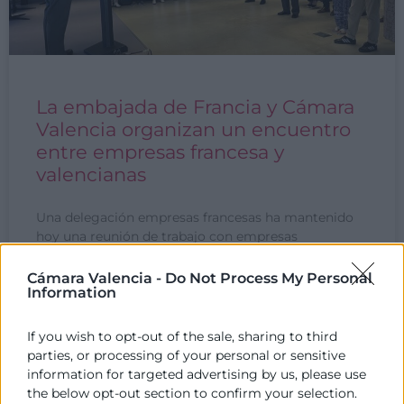
La embajada de Francia y Cámara
Valencia organizan un encuentro
entre empresas francesa y
valencianas
Una delegación empresas francesas ha mantenido
hoy una reunión de trabajo con empresas
valencianas en un encuentro organizado por la
Embajada de Francia en
Cámara Valencia -
Do Not Process My Personal
Information
LEER MÁS »
If you wish to opt-out of the sale, sharing to third
parties, or processing of your personal or sensitive
10 de junio de 2025
information for targeted advertising by us, please use
the below opt-out section to confirm your selection.