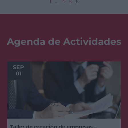
1
…
4
5
6
Agenda de Actividades
SEP
01
Taller de creación de empresas –