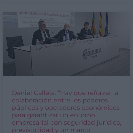
Daniel Calleja: “Hay que reforzar la
colaboración entre los poderos
públicos y operadores económicos
para garantizar un entorno
empresarial con seguridad jurídica,
previsibilidad y un marco