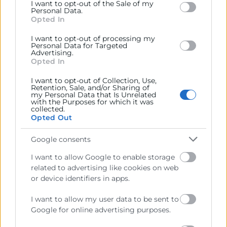
I want to opt-out of the Sale of my
below specified purposes in below Google consent
Energía VLC Green Summit’24
Personal Data.
section.
Opted In
analiza los retos de la
descarbonización
I want to opt-out of processing my
Personal Data for Targeted
Advertising.
Más de medio millar de asistentes han participado
Opted In
hoy en Feria Valencia en la novena edición del Foro
I want to opt-out of Collection, Use,
de Desarrollo Sostenible–VLC Green Summit’24.
Retention, Sale, and/or Sharing of
Inaugurada
my Personal Data that Is Unrelated
with the Purposes for which it was
collected.
Opted Out
LEER MÁS »
Google consents
11 de diciembre de 2024
I want to allow Google to enable storage
related to advertising like cookies on web
or device identifiers in apps.
I want to allow my user data to be sent to
Google for online advertising purposes.