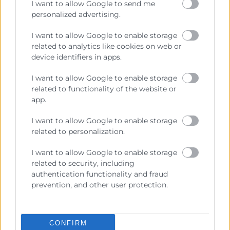
I want to allow Google to send me
personalized advertising.
I want to allow Google to enable storage
related to analytics like cookies on web or
device identifiers in apps.
I want to allow Google to enable storage
Cámara Valencia desplaza una
related to functionality of the website or
unidad móvil a los polígonos
app.
afectados por la DANA para
I want to allow Google to enable storage
proporcionar atención y
related to personalization.
asesoramiento a las empresas
afectadas
I want to allow Google to enable storage
related to security, including
Cámara Valencia ha desplazado una unidad móvil
authentication functionality and fraud
para proporcionar atención, asesoramiento y
prevention, and other user protection.
gestión a las empresas ubicadas en los polígonos
industriales afectados por la
CONFIRM