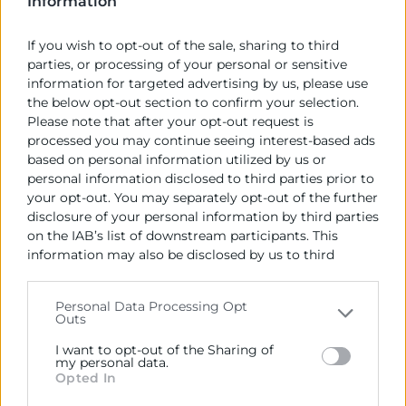
Information
poniendo en marcha para apoyar
If you wish to opt-out of the sale, sharing to third
LEER MÁS »
parties, or processing of your personal or sensitive
information for targeted advertising by us, please use
the below opt-out section to confirm your selection.
12 de diciembre de 2024
Please note that after your opt-out request is
processed you may continue seeing interest-based ads
based on personal information utilized by us or
personal information disclosed to third parties prior to
your opt-out. You may separately opt-out of the further
disclosure of your personal information by third parties
on the IAB’s list of downstream participants. This
information may also be disclosed by us to third
parties on the
IAB’s List of Downstream Participants
that may further disclose it to other third parties.
Personal Data Processing Opt
Outs
Please note that this website/app uses one or more
Google services and may gather and store information
I want to opt-out of the Sharing of
including but not limited to your visit or usage
my personal data.
Opted In
behaviour. You may click to grant or deny consent to
El Foro de Desarrollo Sostenible y
Google and its third-party tags to use your data for