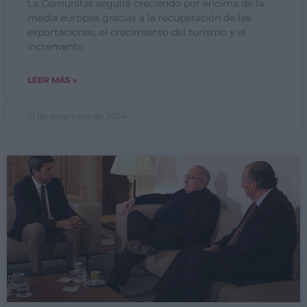
La Comunitat seguirá creciendo por encima de la
media europea gracias a la recuperación de las
exportaciones, el crecimiento del turismo y el
incremento
LEER MÁS »
31 de diciembre de 2024