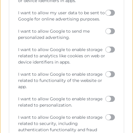
or device identifiers in apps.
Prestar servicios a las empresas.
I want to allow my user data to be sent to
Google for online advertising purposes.
Representar, promocionar y defender los intereses
generales del comercio, la industria y la navegación.
I want to allow Google to send me
personalized advertising.
Ejercitar las competencias de carácter público
previstas en la Ley, o que puedan encomendar y
I want to allow Google to enable storage
delegar las Administraciones Públicas.
related to analytics like cookies on web or
device identifiers in apps.
Contacto
I want to allow Google to enable storage
related to functionality of the website or
app.
I want to allow Google to enable storage
Recursos
related to personalization.
I want to allow Google to enable storage
Sobre la Cámara
related to security, including
Perfil del contratante
authentication functionality and fraud