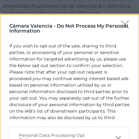
directa del Ayuntamiento de Valencia. En definitiva,
cada bono tendrá un valor de 100 euros.
El bono comercio VLC podrá ser utilizado desde el
Cámara Valencia -
Do Not Process My Personal
Information
momento en que sea recogido por los clientes en la
entidad financiera colaboradora, Caixa Popular, hasta
If you wish to opt-out of the sale, sharing to third
el 30 de noviembre, fecha en la que finaliza la
parties, or processing of your personal or sensitive
campaña promocional, en los establecimientos
information for targeted advertising by us, please use
adheridos.
the below opt-out section to confirm your selection.
Please note that after your opt-out request is
El objetivo de la campaña es promocionar el
processed you may continue seeing interest-based ads
comercio local, dinamizar el tejido comercial e
based on personal information utilized by us or
incentivar e impulsar las compras en los comercios. El
personal information disclosed to third parties prior to
Ayuntamiento ha destinado 1.600.000 euros a la
your opt-out. You may separately opt-out of the further
campaña de bonos, en la que pueden participar los
disclosure of your personal information by third parties
on the IAB’s list of downstream participants. This
comercios que cumplan con los requisitos
information may also be disclosed by us to third
establecidos y, por otro lado, cualquier persona que lo
parties on the
IAB’s List of Downstream Participants
desee podrá adquirirlos para comprar bienes o
that may further disclose it to other third parties.
servicios en estos establecimientos.
Personal Data Processing Opt