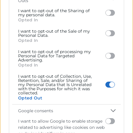
Outs
Please note that this website/app uses one or more
Google services and may gather and store information
I want to opt-out of the Sharing of
Recursos vinculados
including but not limited to your visit or usage
my personal data.
Opted In
behaviour. You may click to grant or deny consent to
Nota de prensa
(Documento)
Google and its third-party tags to use your data for
I want to opt-out of the Sale of my
below specified purposes in below Google consent
María José Mainar, Santiago Ballester y Borja de
Personal Data.
section.
Opted In
Ávila en la presentación del Bono Comercio
(Imagen)
I want to opt-out of processing my
Personal Data for Targeted
Advertising.
Opted In
I want to opt-out of Collection, Use,
Retention, Sale, and/or Sharing of
my Personal Data that Is Unrelated
with the Purposes for which it was
collected.
Opted Out
Google consents
I want to allow Google to enable storage
Cámara València es una corporación de derecho público,
related to advertising like cookies on web
colaboradora de las Administraciones Públicas, dedicada a: