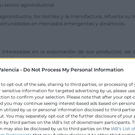
u sector agroindustrial.
roindustria, los textiles y la manufactura, refuerza su 
portunidades en mercados emergentes y dinámicos.
interesadas en la exportación de sus productos, así
ubrir las oportunidades que ofrece Perú para sus negocio
alencia -
Do Not Process My Personal Information
 to opt-out of the sale, sharing to third parties, or processing of
r sensitive information for targeted advertising by us, please us
ction to confirm your selection. Please note that after your opt-
ed you may continue seeing interest-based ads based on persona
 utilized by us or personal information disclosed to third partie
arlamento Europeo y del Consejo, de 27 de abril de 2016,
ut. You may separately opt-out of the further disclosure of your
ta al tratamiento de datos personales y a la libre cir
 by third parties on the IAB’s list of downstream participants. T
cilitados a través de la inscripción en el presente ev
n may also be disclosed by us to third parties on the
IAB’s List o
NCIA y cedidos a los colaboradores aquí referenciados