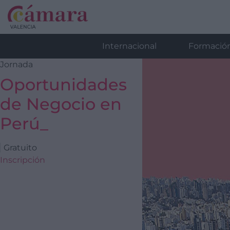
Internacional
Formació
Jornada
Oportunidades
de Negocio en
Perú_
Gratuito
Inscripción