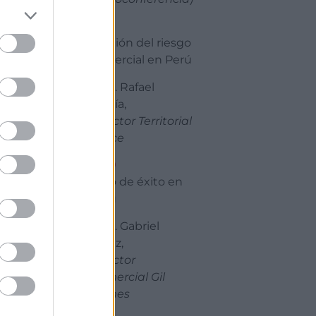
13:15
Gestión del riesgo
comercial en Perú
Sr. D. Rafael
García,
Director Territorial
Cesce
13:30
Caso de éxito en
Perú
Sr. D. Gabriel
Pérez,
Director
Comercial Gil
Comes