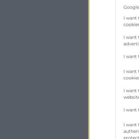
Google
I want 
cookies
I want 
adverti
I want 
I want 
cookies
I want 
website
I want 
I want 
authent
protect