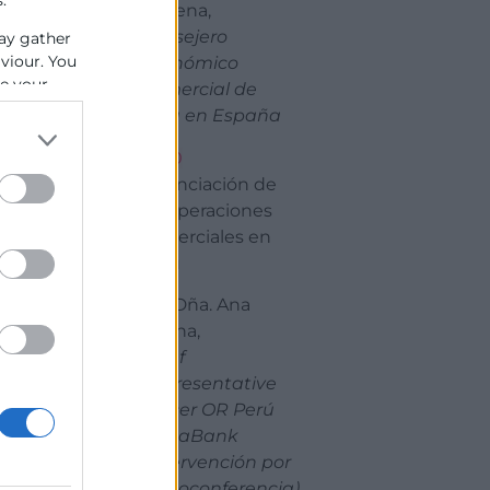
.
Barrena,
Consejero
ay gather
or Cámara
aviour. You
Económico
se your
Comercial de
Perú en España
13:00
Financiación de
las operaciones
comerciales en
Perú
Sra. Dña. Ana
Milena,
Chief
Representative
Officer OR Perú
CaixaBank
(Intervención por
Videoconferencia)