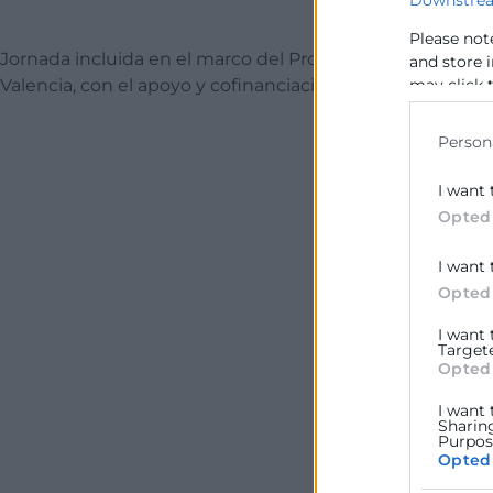
Downstrea
Please not
Jornada incluida en el marco del Programa PYME GLOBA
and store 
may click 
Valencia, con el apoyo y cofinanciación de FONDOS FED
data for b
Person
I want 
Opted
I want 
Opted
I want
Target
Opted
I want 
Sharin
Purpose
Opted