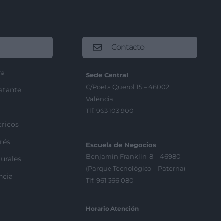
Contacto
ra
Sede Central
C/Poeta Querol 15 – 46002
ratante
València
Tlf. 963 103 900
tricos
rés
Escuela de Negocios
Benjamín Franklin, 8 – 46980
urales
(Parque Tecnológico – Paterna)
ncia
Tlf. 961 366 080
Horario Atención