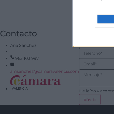
Contacto
Ana Sánchez
963 103 997
amsanchez@camaravalencia.com
He leído y acepto