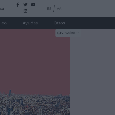
ES
VA
nsa
leo
Ayudas
Otros
Newsletter