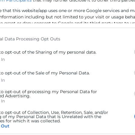
m Participants
that may further disclose it to other third parties
e that this website/app uses one or more Google services and m
L de las Cámaras de Comercio de España, organizada p
information including but not limited to your visit or usage beh
to grant or deny consent to Google and its third-party tags to u
ER.
elow specified purposes in below Google consent section.
al Data Processing Opt Outs
to opt-out of the Sharing of my personal data.
 In
to opt-out of the Sale of my Personal Data.
 In
 to opt-out of processing my Personal Data for
ed Advertising.
 In
to opt-out of Collection, Use, Retention, Sale, and/or
g of my Personal Data that Is Unrelated with the
s for which it was collected.
 Out