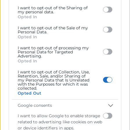
colaboración internacional, mejora tu
Google services and may gather and store information
I want to opt-out of the Sharing of
comunicación intercultural y aumenta tus
including but not limited to your visit or usage
my personal data.
posibilidades de éxito en alianzas globales.
Opted In
behaviour. You may click to grant or deny consent to
Google and its third-party tags to use your data for
Sesiones de pitching online – 16 al 24 de marzo
I want to opt-out of the Sale of my
below specified purposes in below Google consent
Personal Data.
section.
Opted In
· Descubre innovaciones concretas y listas para
aplicar de toda Europa. Cada sesión de pitching se
I want to opt-out of processing my
centra en una temática específica, ofreciéndote
Personal Data for Targeted
Advertising.
ideas prácticas y nuevas perspectivas para afrontar
Opted In
tus retos de sostenibilidad.
I want to opt-out of Collection, Use,
Retention, Sale, and/or Sharing of
Reuniones B2B online – 16 al 27 de marzo
my Personal Data that Is Unrelated
with the Purposes for which it was
· ¡Sumemos fuerzas para la transición hacia la
collected.
Opted Out
sostenibilidad! Conoce a las personas que pueden
impulsar el cambio. En reuniones virtuales uno a
Google consents
uno, conecta con empresas, expertos e
innovadores para explorar colaboraciones y
I want to allow Google to enable storage
related to advertising like cookies on web
encontrar soluciones adaptadas a tus necesidades.
or device identifiers in apps.