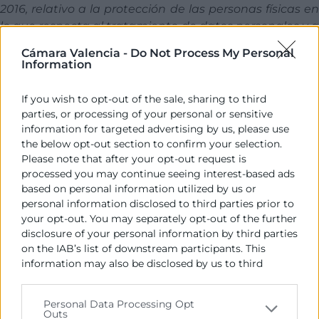
2016, relativo a la protección de las personas físicas en
lo que respecta al tratamiento de datos personales y a
la libre circulación de estos datos, le informamos que
Cámara Valencia -
Do Not Process My Personal
los datos por usted facilitados a través de la inscripción
Information
en el presente evento, serán incorporados en un
fichero titularidad de CÁMARA VALENCIA y cedidos a
If you wish to opt-out of the sale, sharing to third
los colaboradores aquí referenciados
.
parties, or processing of your personal or sensitive
information for targeted advertising by us, please use
the below opt-out section to confirm your selection.
Please note that after your opt-out request is
processed you may continue seeing interest-based ads
Programa
based on personal information utilized by us or
personal information disclosed to third parties prior to
your opt-out. You may separately opt-out of the further
Sesión de apertura – 16 de marzo
disclosure of your personal information by third parties
on the IAB’s list of downstream participants. This
· ¡Comienza el evento con inspiración y visión
information may also be disclosed by us to third
estratégica! El foco de este año: las diferencias
parties on the
IAB’s List of Downstream Participants
culturales y cómo hacer negocios más allá de las
that may further disclose it to other third parties.
Personal Data Processing Opt
fronteras. Aprende a desenvolverte en la
Outs
Please note that this website/app uses one or more