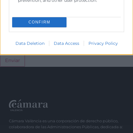
prevention, and other user protection.
CONFIRM
Data Deletion
Data Access
Privacy Policy
He leído y acepto la
Política de Privacidad
Cámara València es una corporación de derecho público,
colaboradora de las Administraciones Públicas, dedicada a: