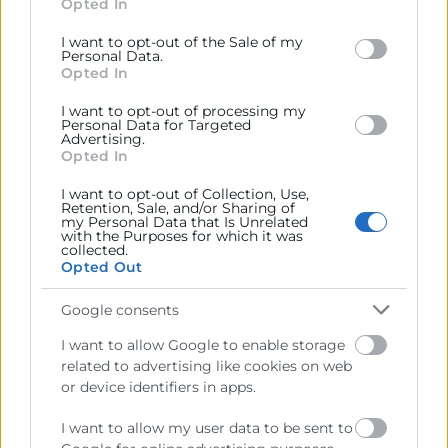
Opted In
behaviour. You may click to grant or deny consent to
Google and its third-party tags to use your data for
Contacto
I want to opt-out of the Sale of my
below specified purposes in below Google consent
Personal Data.
section.
Opted In
Rafael Mossi
I want to opt-out of processing my
Coordinador Gestión de Proyectos
Personal Data for Targeted
Advertising.
963 103 944
Opted In
rmossi@camaravalencia.com
I want to opt-out of Collection, Use,
Retention, Sale, and/or Sharing of
my Personal Data that Is Unrelated
with the Purposes for which it was
collected.
Opted Out
Google consents
I want to allow Google to enable storage
related to advertising like cookies on web
or device identifiers in apps.
I want to allow my user data to be sent to