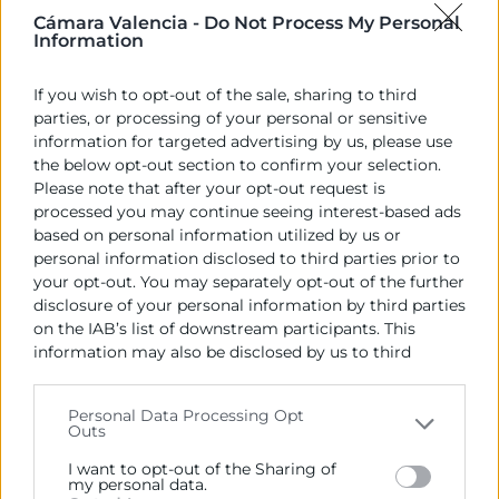
Cámara Valencia -
Do Not Process My Personal
Information
If you wish to opt-out of the sale, sharing to third
parties, or processing of your personal or sensitive
information for targeted advertising by us, please use
the below opt-out section to confirm your selection.
Please note that after your opt-out request is
processed you may continue seeing interest-based ads
based on personal information utilized by us or
personal information disclosed to third parties prior to
your opt-out. You may separately opt-out of the further
disclosure of your personal information by third parties
on the IAB’s list of downstream participants. This
WEB PROYECTO
information may also be disclosed by us to third
parties on the
IAB’s List of Downstream Participants
SOCIOS
that may further disclose it to other third parties.
Personal Data Processing Opt
Outs
Please note that this website/app uses one or more
RECURSOS EDUCATIVOS
Google services and may gather and store information
I want to opt-out of the Sharing of
including but not limited to your visit or usage
my personal data.