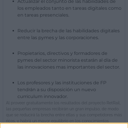
Actualizar el conjunto de las habilidades de
los empleados tanto en tareas digitales como
en tareas presenciales.
Reducir la brecha de las habilidades digitales
entre las pymes y las corporaciones.
Propietarios, directivos y formadores de
pymes del sector minorista estarán al día de
las innovaciones mas importantes del sector.
Los profesores y las instituciones de FP
tendrán a su disposición un nuevo
curriculum innovador.
Al proveer gratuitamente los resultados del proyecto RetRail,
las pequeñas empresas recibirán un gran impulso, de modo
que se reducirá la brecha entre ellas y sus competidores más
ricos, y habrá un mayor equilibrio en los conocimientos
generales del campo del comercio digital minorista.