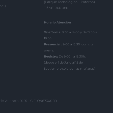
(Parque Tecnológico – Paterna)
ncia
Tlf. 961 366 080
Horario Atención
Telefónica:
8:30 a 14:00 y de 15:30 a
18:30
Presencial :
9:00 a 13:30 con cita
previa.
Registro;
De 9:00h a 13:30h.
(desde el 1 de Julio al 15 de
Septiembre sólo por las mañanas)
 de Valencia 2025 – CIF: Q4673002D