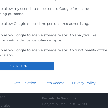
olítica de Privacidad
to allow my user data to be sent to Google for online
sing purposes.
to allow Google to send me personalized advertising.
to allow Google to enable storage related to analytics like
 on web or device identifiers in apps.
to allow Google to enable storage related to functionality of the
Contacto
 or app.
ra
Sede Central
to allow Google to enable storage related to personalization.
CONFIRM
C/Poeta Querol 15 – 46002
ratante
València
to allow Google to enable storage related to security, including
ication functionality and fraud prevention, and other user
Tlf. 963 103 900
Data Deletion
Data Access
Privacy Policy
ion.
tricos
rés
Escuela de Negocios
Benjamín Franklin, 8 – 46980
urales