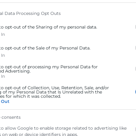
l objetivo principal de este nuevo servicio es el de infor
elow specified purposes in below Google consent section.
ria de energía (Reglamentos, Legislación o cualquier ot
al Data Processing Opt Outs
ón a éstas.
to opt-out of the Sharing of my personal data.
energía de Cámaras
está financiado por el Instituto Val
 In
CE
.
to opt-out of the Sale of my Personal Data.
 In
 to opt-out of processing my Personal Data for
ed Advertising.
 In
to opt-out of Collection, Use, Retention, Sale, and/or
g of my Personal Data that Is Unrelated with the
s for which it was collected.
 Out
 consents
to allow Google to enable storage related to advertising like
 on web or device identifiers in apps.