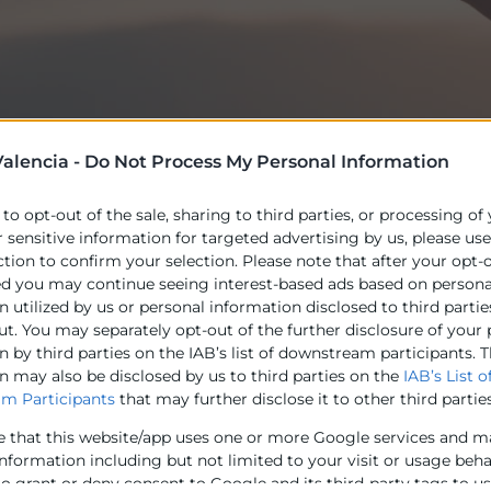
alencia -
Do Not Process My Personal Information
 to opt-out of the sale, sharing to third parties, or processing of
lencia junto con el Consejo de Cámaras de la Comunidad 
r sensitive information for targeted advertising by us, please us
eación de un nuevo servicio de Información, Formación
ction to confirm your selection. Please note that after your opt-
eria de energía, el
Servicio de energía de Cámaras
.
ed you may continue seeing interest-based ads based on persona
 utilized by us or personal information disclosed to third partie
ere dar respuesta a las diferentes inquietudes en mater
ut. You may separately opt-out of the further disclosure of your
se. En concreto, un técnico en energía de la Cámara de 
 by third parties on the IAB’s list of downstream participants. T
es o preguntas y dinamizará actividades (talleres, elabora
n may also be disclosed by us to third parties on the
IAB’s List o
or realizar es un diagnóstico inicial sobre la gestión ene
m Participants
that may further disclose it to other third parties
un informe de mejoras y ahorro energético.
e that this website/app uses one or more Google services and m
resta desde las instalaciones de las Cámaras de Comercio
information including but not limited to your visit or usage beh
to grant or deny consent to Google and its third-party tags to u