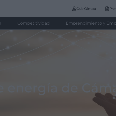
Club Cámara
Pre
n
Competitividad
Emprendimiento y Emp
de energía de Cám