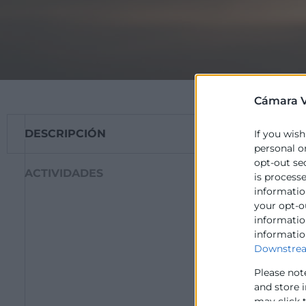
Cámara V
DESCRIPCIÓN
If you wish
La Cámara de Va
personal o
promueven la cr
opt-out se
empresas en mat
ACTIVIDADES
is process
information
Esta oficina qui
your opt-o
pueden plantear
information
dichas inquietud
informatio
Otra actuación p
Downstrea
fin de elaborar 
Please not
El servicio se p
and store 
may click 