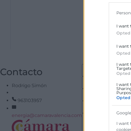
En definitiva, e
data for b
técnicas en mate
Person
fin de dar soluci
I want 
El
Servicio de 
Opted
Empresarial
IVA
I want 
Opted
I want
Target
Contacto
Opted
I want 
Rodrigo Simón
Sharin
Purpose
Opted
963103957
Google
energia@camaravalencia.com
I want 
cookies