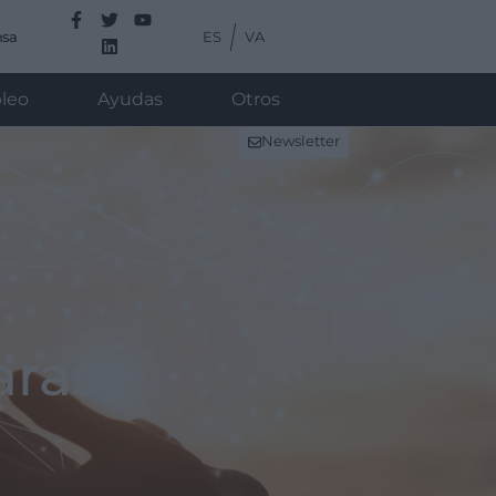
ES
VA
nsa
leo
Ayudas
Otros
Newsletter
aras