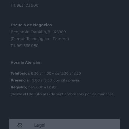
Tlf. 963 103 900
Escuela de Negocios
Benjamín Franklin, 8 – 46980
(Parque Tecnológico – Paterna)
Tlf. 961 366 080
Horario Atención
Telefónica:
8:30 a 14:00 y de 15:30 a 18:30
Presencial :
9:00 a 13:30 con cita previa.
Registro;
De 9:00h a 13:30h.
(desde el 1 de Julio al 15 de Septiembre sólo por las mañanas)
Legal