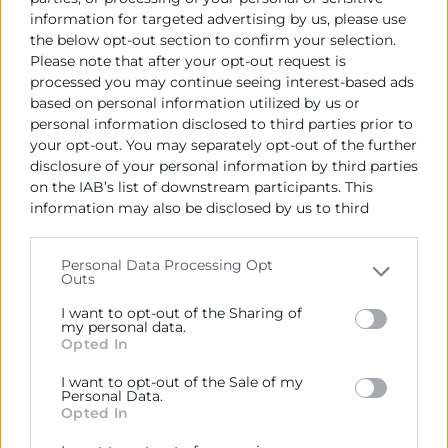
necesidad técnica) con el fin de dar solución a
information for targeted advertising by us, please use
éstas.
the below opt-out section to confirm your selection.
Please note that after your opt-out request is
El
Servicio de energía de Cámaras
está
processed you may continue seeing interest-based ads
financiado por el Instituto Valenciano de
based on personal information utilized by us or
Competitividad Empresarial
IVACE
.
personal information disclosed to third parties prior to
your opt-out. You may separately opt-out of the further
disclosure of your personal information by third parties
ACTIVIDADES
on the IAB’s list of downstream participants. This
information may also be disclosed by us to third
parties on the
IAB’s List of Downstream Participants
that may further disclose it to other third parties.
Personal Data Processing Opt
Contacto
Outs
Please note that this website/app uses one or more
Google services and may gather and store information
I want to opt-out of the Sharing of
including but not limited to your visit or usage
my personal data.
Rodrigo Simón
Opted In
behaviour. You may click to grant or deny consent to
Google and its third-party tags to use your data for
963103957
I want to opt-out of the Sale of my
below specified purposes in below Google consent
Personal Data.
energia@camaravalencia.com
section.
Opted In