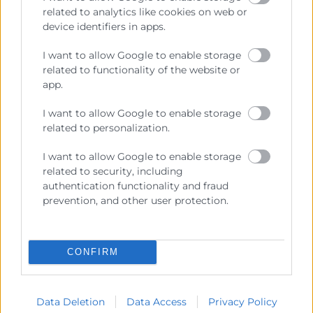
related to analytics like cookies on web or
device identifiers in apps.
I want to allow Google to enable storage
Cámara València es una corporación de derecho público,
related to functionality of the website or
colaboradora de las Administraciones Públicas, dedicada a:
app.
Prestar servicios a las empresas.
I want to allow Google to enable storage
Representar, promocionar y defender los intereses
related to personalization.
generales del comercio, la industria y la navegación.
I want to allow Google to enable storage
Ejercitar las competencias de carácter público
related to security, including
previstas en la Ley, o que puedan encomendar y
authentication functionality and fraud
delegar las Administraciones Públicas.
prevention, and other user protection.
Contacto
CONFIRM
Data Deletion
Data Access
Privacy Policy