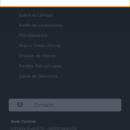
Recursos
Sobre la Cámara
Perfil del contratante
Transparencia
Precio mesa citricos
Enlaces de Interés
Fondos Estructurales
Canal de Denuncia
Contacto
Sede Central
C/Poeta Querol 15 – 46002 València