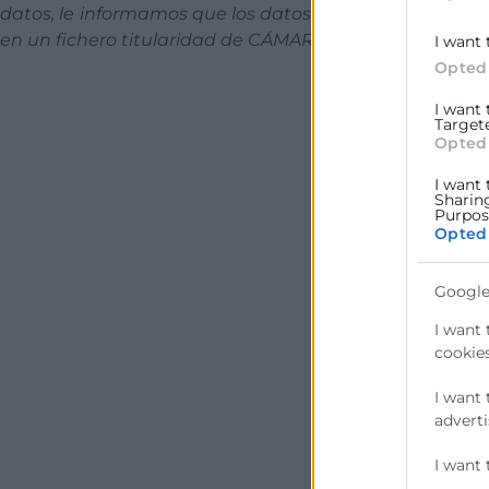
datos, le informamos que los datos por usted facilitado
en un fichero titularidad de CÁMARA VALENCIA y cedido
I want 
Opted
I want
Target
Opted
I want 
Sharin
Purpose
Opted
Google
I want 
cookies
I want 
adverti
I want 