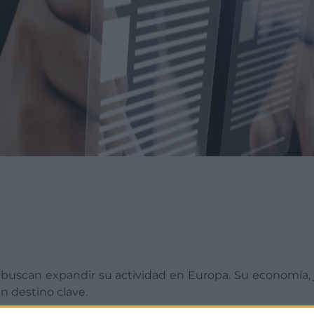
e buscan expandir su actividad en Europa. Su economía,
un destino clave.