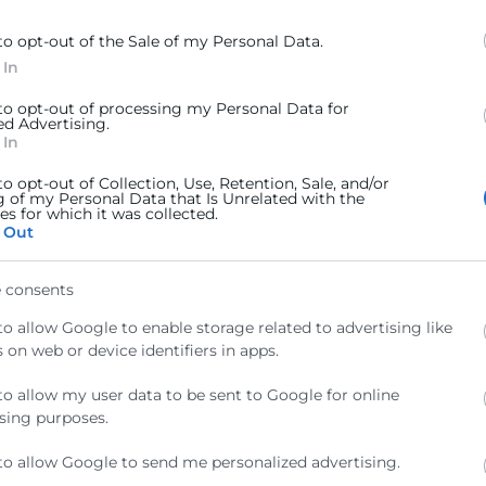
s a través de la inscripción en el presente evento, será
s a los colaboradores aquí referenciados
.
to opt-out of the Sale of my Personal Data.
 In
 to opt-out of processing my Personal Data for
ed Advertising.
 In
to opt-out of Collection, Use, Retention, Sale, and/or
g of my Personal Data that Is Unrelated with the
s for which it was collected.
 Out
 consents
to allow Google to enable storage related to advertising like
 on web or device identifiers in apps.
to allow my user data to be sent to Google for online
sing purposes.
to allow Google to send me personalized advertising.