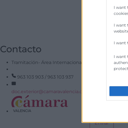
I want 
cookies
I want 
website
I want 
Contacto
I want 
Tramitación- Área Internacional
authent
protect
963 103 903 / 963 103 937
doc.exterior@camaravalencia.com
He leído y acept