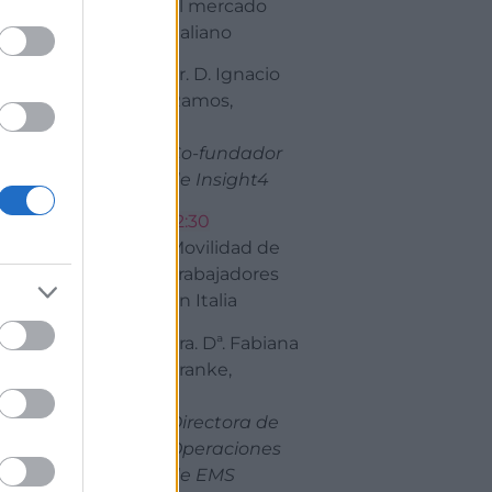
el mercado
n incorporados
italiano
Sr. D. Ignacio
Ramos,
Co-fundador
de Insight4
12:30
Movilidad de
Trabajadores
en Italia
Sra. Dª. Fabiana
Franke,
Directora de
Operaciones
de EMS