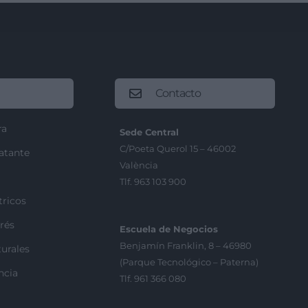
Contacto
ra
Sede Central
C/Poeta Querol 15 – 46002
ratante
València
Tlf. 963 103 900
tricos
rés
Escuela de Negocios
Benjamín Franklin, 8 – 46980
urales
(Parque Tecnológico – Paterna)
ncia
Tlf. 961 366 080