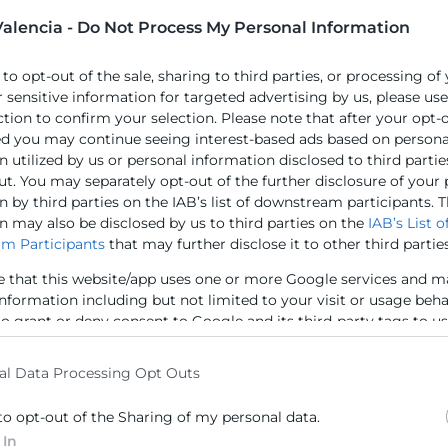
la Unión Europea facilitan el acceso a un mercado ampl
alencia -
Do Not Process My Personal Information
ior es fundamental para operar con éxito, así como l
etiquetado de productos.
 to opt-out of the sale, sharing to third parties, or processing of
 empresas valencianas fortalecer su presencia en un pa
r sensitive information for targeted advertising by us, please us
ction to confirm your selection. Please note that after your opt-
ed you may continue seeing interest-based ads based on persona
 utilized by us or personal information disclosed to third partie
ut. You may separately opt-out of the further disclosure of your
 by third parties on the IAB’s list of downstream participants. T
 interesadas en la exportación de sus productos, a
n may also be disclosed by us to third parties on the
IAB’s List o
brir las oportunidades que ofrece Italia para sus negocio
m Participants
that may further disclose it to other third parties
e that this website/app uses one or more Google services and m
information including but not limited to your visit or usage beh
to grant or deny consent to Google and its third-party tags to u
elow specified purposes in below Google consent section.
al Data Processing Opt Outs
arlamento Europeo y del Consejo, de 27 de abril de 2016
to opt-out of the Sharing of my personal data.
al tratamiento de datos personales y a la libre circul
 In