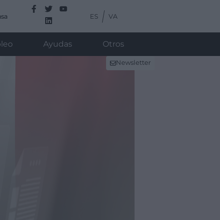
ES
VA
nsa
leo
Ayudas
Otros
Newsletter