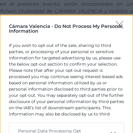
en el presente evento, serán incorporados en un
fichero titularidad de CÁMARA VALENCIA y cedidos a
los colaboradores aquí referenciados
.
Cámara Valencia -
Do Not Process My Personal
Information
Programa
If you wish to opt-out of the sale, sharing to third
parties, or processing of your personal or sensitive
16:00
information for targeted advertising by us, please use
Bienvenida
the below opt-out section to confirm your selection.
Please note that after your opt-out request is
Sra. Dª. Mª Amparo Pla,
processed you may continue seeing interest-based ads
based on personal information utilized by us or
Gestora Área Internacional, Cámara Valencia
personal information disclosed to third parties prior to
your opt-out. You may separately opt-out of the further
disclosure of your personal information by third parties
Sra. Dª. Amparo Barberán,
on the IAB’s list of downstream participants. This
information may also be disclosed by us to third
Gestora Área Internacional, Cámara Valencia
parties on the
IAB’s List of Downstream Participants
that may further disclose it to other third parties.
16:15
Personal Data Processing Opt