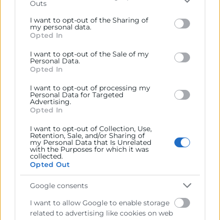
Métodos de Cobro y Pago en México
Outs
Please note that this website/app uses one or more
Google services and may gather and store information
I want to opt-out of the Sharing of
Sr. D. Jose Manuel Soriano,
including but not limited to your visit or usage
my personal data.
Opted In
behaviour. You may click to grant or deny consent to
Especialista Comercio Exterior DT. Cdad.
Google and its third-party tags to use your data for
I want to opt-out of the Sale of my
Valenciana y R. Murcia CaixaBank
below specified purposes in below Google consent
Personal Data.
section.
Opted In
Sra. Dª. María Belén Sanz,
I want to opt-out of processing my
Personal Data for Targeted
Advertising.
Especialista Comercio Exterior DT. Cdad.
Opted In
Valenciana y R. Murcia CaixaBank
I want to opt-out of Collection, Use,
16:30
Retention, Sale, and/or Sharing of
my Personal Data that Is Unrelated
Movilidad de Trabajadores en México
with the Purposes for which it was
collected.
Opted Out
Sr. Dª. Abigail Pérez,
Google consents
Global Mobility Team Leader EMS
I want to allow Google to enable storage
16:45
related to advertising like cookies on web