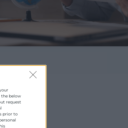
 your
e the below
out request
l
s prior to
 personal
his