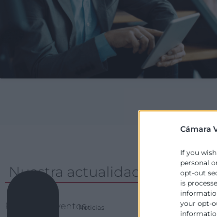
Cámara V
If you wish
personal o
Nuestra actualidad
opt-out se
is process
information
your opt-o
Próximos eventos
Agenda
Noticias
information