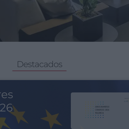
Destacados
re 45 y 60 años
u momento!