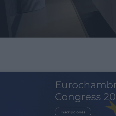
Eurochambres Congress 2026
Si tienes ent
¡Ahora es t