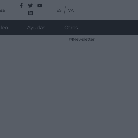
ES
VA
nsa
leo
Ayudas
Otros
Newsletter