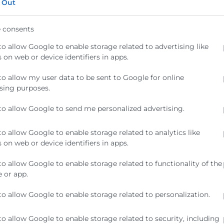
 Out
 consents
dad
Social Commerce: Destino Costa
to allow Google to enable storage related to advertising like
 on web or device identifiers in apps.
ilidad ha pasado
10:30 |
Gratuito |
ad para las
18 Sep
to allow my user data to be sent to Google for online
Taller
sing purposes.
to allow Google to send me personalized advertising.
to allow Google to enable storage related to analytics like
Todos los eventos
 on web or device identifiers in apps.
to allow Google to enable storage related to functionality of the
 or app.
to allow Google to enable storage related to personalization.
to allow Google to enable storage related to security, including