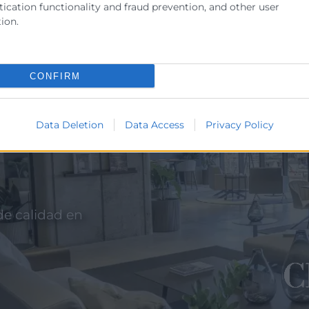
ication functionality and fraud prevention, and other user
ion.
 la
 de
CONFIRM
ios
Data Deletion
Data Access
Privacy Policy
de calidad en