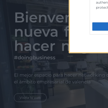
authent
protect
Bienvenido a
nueva forma
hacer negoc
#doingbusiness
El mejor espacio para hacer networking 
el ámbito empresarial de valencia
Visita la web