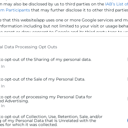
n may also be disclosed by us to third parties on the
IAB’s List o
Taller de creación de empresas –
m Participants
that may further disclose it to other third parties
para poner en
09:30 |
Dar a conocer a los emprendedores 
e that this website/app uses one or more Google services and m
ocial y posibles
marcha su empresa, así como las bonificaci
líneas de financiación.
information including but not limited to your visit or usage beh
10 Sep
to grant or deny consent to Google and its third-party tags to u
Jornada
elow specified purposes in below Google consent section.
al Data Processing Opt Outs
to opt-out of the Sharing of my personal data.
: conoce lo
Side Event | GoDigital Comarcal
 In
09:30 |
Evento gratuito |
​Un side event de 
TICNegocios Cámara Valencia y ASECAM, do
, fruto de la
inteligente, ciberseguridad, logística, ayudas
to opt-out of the Sale of my Personal Data.
 nuevas versiones
17 Sep
 In
 to opt-out of processing my Personal Data for
ed Advertising.
 In
to opt-out of Collection, Use, Retention, Sale, and/or
g of my Personal Data that Is Unrelated with the
s for which it was collected.