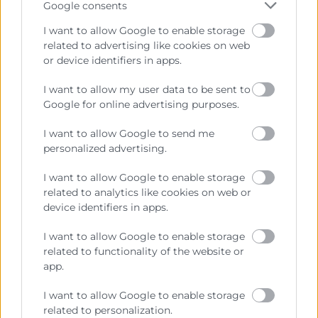
Google consents
I want to allow Google to enable storage
related to advertising like cookies on web
or device identifiers in apps.
I want to allow my user data to be sent to
Google for online advertising purposes.
I want to allow Google to send me
personalized advertising.
I want to allow Google to enable storage
10/09/2025
Fotonoticia: reunión de
related to analytics like cookies on web or
device identifiers in apps.
trabajo sobre la vivienda con la
vicepresidenta Susana Camarero
I want to allow Google to enable storage
related to functionality of the website or
La Vicepresidenta primera y Consellera de Servicios
app.
Sociales, Igualdad y Vivienda, Susana Camarero y el
Secretario Autonómico de Vivienda, Sebastián
I want to allow Google to enable storage
Fernández han mantenido un almuerzo de trabajo
related to personalization.