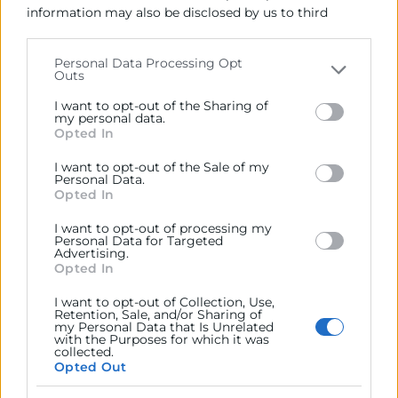
information may also be disclosed by us to third
municipios gravemente afectados por la riada del
parties on the
IAB’s List of Downstream Participants
pasado 29 de octubre. La Diputación, Cámara
that may further disclose it to other third parties.
Valencia y Caixa Popular gestionarán la adhesión
Personal Data Processing Opt
Outs
de los comercios y la venta de cupones.
Please note that this website/app uses one or more
Google services and may gather and store information
I want to opt-out of the Sharing of
including but not limited to your visit or usage
my personal data.
Categorías asociadas:
Competitividad
|
Opted In
behaviour. You may click to grant or deny consent to
Institucional
|
Google and its third-party tags to use your data for
I want to opt-out of the Sale of my
below specified purposes in below Google consent
Personal Data.
section.
Opted In
Recursos vinculados:
I want to opt-out of processing my
documento (1)
Personal Data for Targeted
Advertising.
imagen (1)
Opted In
I want to opt-out of Collection, Use,
Retention, Sale, and/or Sharing of
my Personal Data that Is Unrelated
with the Purposes for which it was
collected.
Opted Out