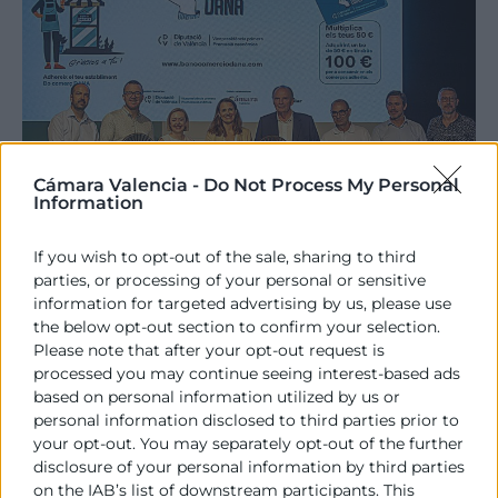
Cámara Valencia -
Do Not Process My Personal
Information
If you wish to opt-out of the sale, sharing to third
parties, or processing of your personal or sensitive
10/09/2025
Los bonos comercio de la
information for targeted advertising by us, please use
the below opt-out section to confirm your selection.
Diputación generarán 10 millones de
Please note that after your opt-out request is
euros en compras en 26 municipios
processed you may continue seeing interest-based ads
de la Dana
based on personal information utilized by us or
personal information disclosed to third parties prior to
La Diputació de València ha presentado este
your opt-out. You may separately opt-out of the further
miércoles la campaña Bonos Comercio Dana para
disclosure of your personal information by third parties
on the IAB’s list of downstream participants. This
reactivar la actividad de establecimientos de 26