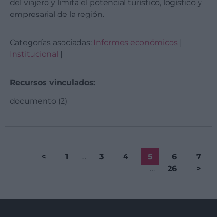
del viajero y limita el potencial turístico, logístico y
empresarial de la región.
Categorías asociadas:
Informes económicos
|
Institucional
|
Recursos vinculados:
documento (2)
<
1
…
3
4
5
6
7
…
26
>