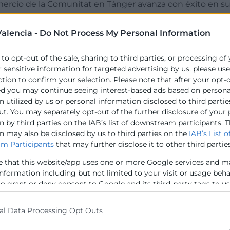
mercio de la Comunitat en Tánger avanza con éxito en s
sa agenda de contactos empresariales y encuentros inst
el país africano.
alencia -
Do Not Process My Personal Information
enecientes a sectores como agroalimentación, logística,
 to opt-out of the sale, sharing to third parties, or processing of
nada de hoy se han celebrado reuniones B2B con compañí
r sensitive information for targeted advertising by us, please us
les, destacando el alto interés mutuo por establecer laz
ction to confirm your selection. Please note that after your opt-
ed you may continue seeing interest-based ads based on persona
 un enclave estratégico que concentra gran parte de la 
 utilized by us or personal information disclosed to third partie
ona. En esta visita, los empresarios valencianos han con
ut. You may separately opt-out of the further disclosure of your
bilidades de establecer alianzas.
 by third parties on the IAB’s list of downstream participants. T
n may also be disclosed by us to third parties on the
IAB’s List o
la Cámara Española de Comercio en Tánger, en la que se
m Participants
that may further disclose it to other third parties
erior disponibles para las pymes valencianas.
e that this website/app uses one or more Google services and m
representantes de asociaciones sectoriales y visitas a 
information including but not limited to your visit or usage beh
to grant or deny consent to Google and its third-party tags to u
elow specified purposes in below Google consent section.
nte Morata, destaca “la importancia de intensificar las 
al Data Processing Opt Outs
s por su proximidad, dinamismo económico y por tratars