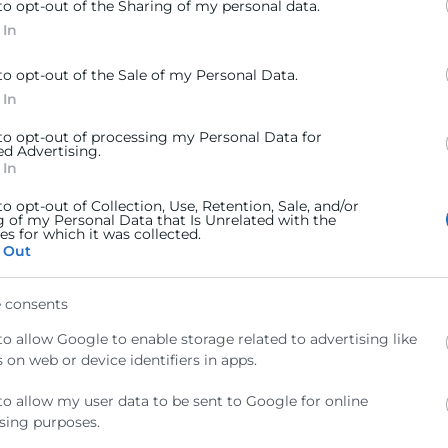
to opt-out of the Sharing of my personal data.
so con la internacionalización como vía de crecimiento 
 In
r contactos directos, identificar oportunidades reales 
to opt-out of the Sale of my Personal Data.
 In
 to opt-out of processing my Personal Data for
ed Advertising.
 In
to opt-out of Collection, Use, Retention, Sale, and/or
ed y el presidente de las Cámaras de la Comunitat
(Imag
g of my Personal Data that Is Unrelated with the
s for which it was collected.
 Out
 consents
to allow Google to enable storage related to advertising like
 on web or device identifiers in apps.
to allow my user data to be sent to Google for online
Contacto
sing purposes.