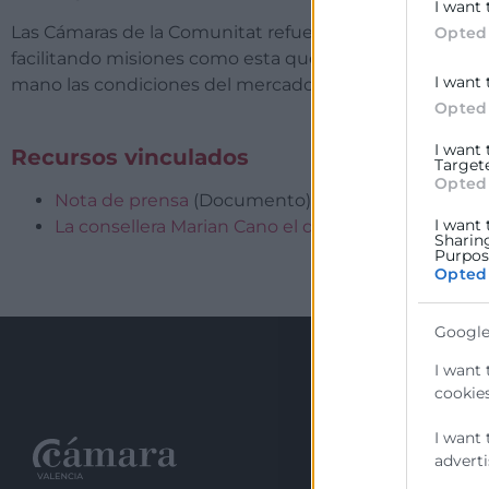
I want 
Las Cámaras de la Comunitat refuerzan así su compromi
Opted
facilitando misiones como esta que permiten establece
I want 
mano las condiciones del mercado objetivo.
Opted
I want
Recursos vinculados
Target
Opted
Nota de prensa
(Documento)
I want 
La consellera Marian Cano el director de Tánger M
Sharin
Purpose
Opted
Google
I want 
cookies
I want 
Recursos
adverti