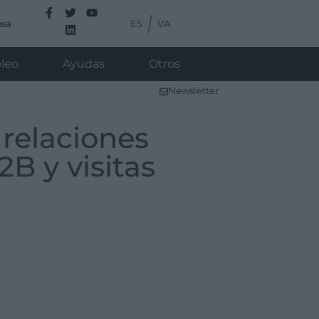
ES
VA
nsa
leo
Ayudas
Otros
Newsletter
relaciones
B y visitas