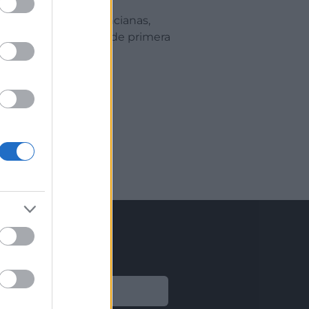
para las pymes valencianas,
de negocio y conocer de primera
en)
Legal