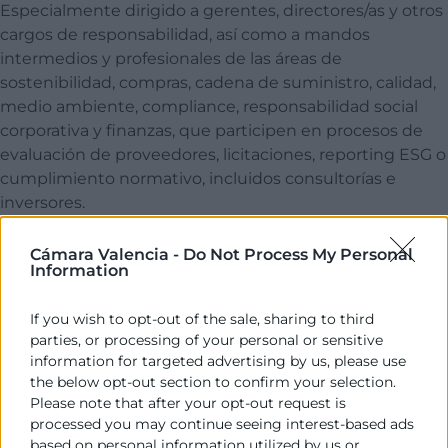
Especialmente dirigido a gerentes, directores/as y otros
cargos de responsabilidad, así como a mandos
intermedios y profesionales de las áreas de
sostenibilidad, compras, cadena de suministro, calidad,
medio ambiente, compliance, responsabilidad social
corporativa y finanzas, que participen en procesos de
evaluación de proveedores, licitaciones, reporting ESG o
cumplimiento normativo, incluidos consultorías e
inversores.
Programa
Cámara Valencia -
Do Not Process My Personal
Information
09:30
If you wish to opt-out of the sale, sharing to third
Bienvenida y presentación.
parties, or processing of your personal or sensitive
information for targeted advertising by us, please use
José Aparici,
Responsable Oficina de
the below opt-out section to confirm your selection.
Sostenibilidad, Cámara Valencia.
Please note that after your opt-out request is
Alejandro Bermejo,
Presidente de La
processed you may continue seeing interest-based ads
Federación Empresarial de la Madera y
based on personal information utilized by us or