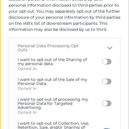
Mueble de la Comunitat Valenciana
personal information disclosed to third parties prior to
(FEVAMA).
your opt-out. You may separately opt-out of the further
disclosure of your personal information by third parties
09:45
on the IAB’s list of downstream participants. This
EcoVadis como herramienta estratégica para la
information may also be disclosed by us to third
sostenibilidad y la cadena de suministro.
parties on the
IAB’s List of Downstream Participants
that may further disclose it to other third parties.
Kate Otiniano,
Consultora de GLOBAL
Personal Data Processing Opt
FACTOR.
Outs
Please note that this website/app uses one or more
10:15
Google services and may gather and store information
I want to opt-out of the Sharing of
Financiación pública para impulsar la transición
including but not limited to your visit or usage
my personal data.
Opted In
behaviour. You may click to grant or deny consent to
ecológica y la sostenibilidad empresarial.
Google and its third-party tags to use your data for
I want to opt-out of the Sale of my
Alberto Palacios,
Chief
Innovation and
below specified purposes in below Google consent
Personal Data.
section.
Public Funding Officer
de GLOBAL FACTOR
Opted In
10:45
I want to opt-out of processing my
Turno de preguntas y clausura
Personal Data for Targeted
Advertising.
Opted In
Descargar programa
Patrocina
I want to opt-out of Collection, Use,
Retention, Sale, and/or Sharing of