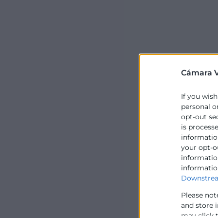
Cámara V
If you wish
personal o
opt-out se
is process
information
your opt-o
information
informatio
Downstrea
Please not
and store 
may click 