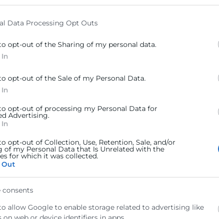
elow specified purposes in below Google consent section.
al Data Processing Opt Outs
to opt-out of the Sharing of my personal data.
 In
Valencia
to opt-out of the Sale of my Personal Data.
 In
n un criterio esencial para la internacionalización de G
 to opt-out of processing my Personal Data for
petitiva para acceder a nuevos mercados, licitar produ
ed Advertising.
 In
a cadena de valor de grandes multinacionales.
to opt-out of Collection, Use, Retention, Sale, and/or
g of my Personal Data that Is Unrelated with the
s for which it was collected.
 Out
ana que quieran conocer cómo la sostenibilidad es un 
 mercados internacionales y para aquellas interesa
 consents
rú.
to allow Google to enable storage related to advertising like
 on web or device identifiers in apps.