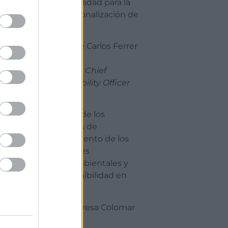
Sostenibilidad para la
internacionalización de
la Pyme.
Sr. D. José Carlos Ferrer
 2016,
 libre
CEO Your Chief
 en el
Sustainability Officer
adores
10:45
Impacto de los
requisitos de
cumplimiento de los
estándares
medioambientales y
de sostenibilidad en
Perú.
Sra. Dª. Teresa Colomar