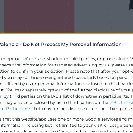
alencia -
Do Not Process My Personal Information
 to opt-out of the sale, sharing to third parties, or processing of
r sensitive information for targeted advertising by us, please us
ction to confirm your selection. Please note that after your opt-
ed you may continue seeing interest-based ads based on persona
 utilized by us or personal information disclosed to third partie
ut. You may separately opt-out of the further disclosure of your
 by third parties on the IAB’s list of downstream participants. T
n may also be disclosed by us to third parties on the
IAB’s List o
m Participants
that may further disclose it to other third parties
e that this website/app uses one or more Google services and m
information including but not limited to your visit or usage beh
to grant or deny consent to Google and its third-party tags to u