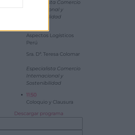
Especialista Comercio
Internacional y
Sostenibilidad
11:30
Aspectos Logísticos
Perú
Sra. Dª. Teresa Colomar
Especialista Comercio
Internacional y
Sostenibilidad
11:50
Coloquio y Clausura
Descargar programa