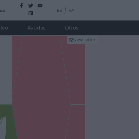
ES
VA
nsa
leo
Ayudas
Otros
Newsletter