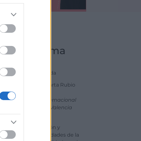
Programa
randes
10:00
ctos y
Bienvenida
Sra. Dª Marta Rubio
Dpto Internacional
factor
Cámara Valencia
das en
10:10
Regulación y
Oportunidades de la