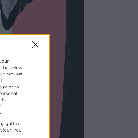
 your
e the below
out request
l
s prior to
 personal
his
f
.
ay gather
aviour. You
se your