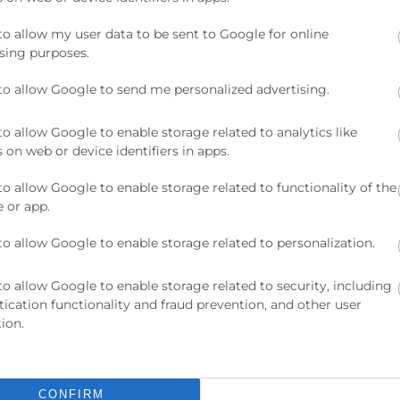
to allow my user data to be sent to Google for online
sing purposes.
to allow Google to send me personalized advertising.
 Parlamento Europeo y del Consejo, de 27 de abril de
 que respecta al tratamiento de datos personales y a la
to allow Google to enable storage related to analytics like
tos por usted facilitados a través de la inscripción
 on web or device identifiers in apps.
tularidad de CÁMARA VALENCIA y cedidos a los colabor
to allow Google to enable storage related to functionality of the
 or app.
to allow Google to enable storage related to personalization.
to allow Google to enable storage related to security, including
ication functionality and fraud prevention, and other user
ion.
CONFIRM