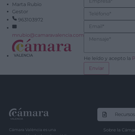
Marta Rubio
Gestor
963103972
mrubio@camaravalencia.com
He leído y acepto la
P
Recursos
Cámara València es una
Sobre la Cáma