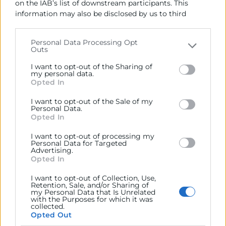
on the IAB’s list of downstream participants. This
Bienvenida
information may also be disclosed by us to third
Sra. Dª Sandra Serra Vidal
parties on the
IAB’s List of Downstream Participants
that may further disclose it to other third parties.
Área Comercio Exterior Cámara Valencia
Personal Data Processing Opt
Representante de EMS Movility Solutions
Outs
Please note that this website/app uses one or more
Google services and may gather and store information
I want to opt-out of the Sharing of
I. Presentación de EMS
including but not limited to your visit or usage
my personal data.
Opted In
II. Turquía como destino estratégico para
behaviour. You may click to grant or deny consent to
Google and its third-party tags to use your data for
empresas españolas
I want to opt-out of the Sale of my
below specified purposes in below Google consent
Personal Data.
section.
Opted In
I want to opt-out of processing my
Personal Data for Targeted
Advertising.
Opted In
12:35
I want to opt-out of Collection, Use,
Desplazamiento de empleado: Turquía, escenarios
Retention, Sale, and/or Sharing of
my Personal Data that Is Unrelated
y planificación
with the Purposes for which it was
collected.
Opted Out
I. Tipologías de visados y permisos