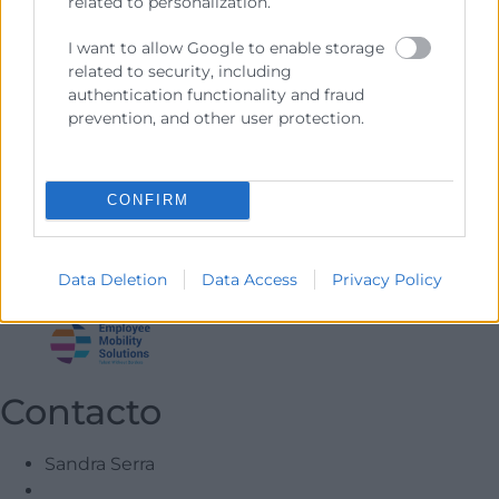
related to personalization.
III. Principales implicaciones fiscales en Turquía
13:25
I want to allow Google to enable storage
related to security, including
Conclusiones y Clausura
authentication functionality and fraud
I. Recomendaciones clave para empresas
prevention, and other user protection.
II. Preguntas y respuestas
Ponentes: EMS Movility Solutions
CONFIRM
Descargar programa
Co-organiza
Data Deletion
Data Access
Privacy Policy
Contacto
Sandra Serra