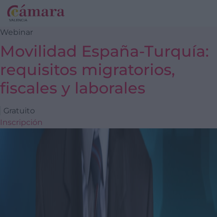
Webinar
Movilidad España-Turquía:
requisitos migratorios,
fiscales y laborales
Gratuito
Inscripción