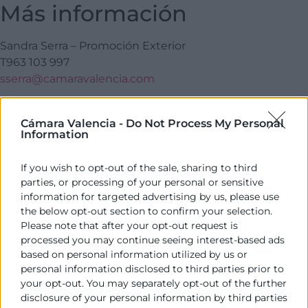
Más información
Sandra Serra – Promoción Exterior
T963 103 997
sserra@camaravalencia.com
De conformidad con el
Reglamento (UE) 2016/679
de
Parlamento Europeo y del Consejo, de 27 de abril de
Cámara Valencia -
Do Not Process My Personal
Information
2016, relativo a la protección de las personas físicas en
lo que respecta al tratamiento de datos personales y a
If you wish to opt-out of the sale, sharing to third
la libre circulación de estos datos, le informamos que
parties, or processing of your personal or sensitive
los datos por usted facilitados a través de la inscripción
information for targeted advertising by us, please use
en el presente evento, serán incorporados en un
the below opt-out section to confirm your selection.
fichero titularidad de CÁMARA VALENCIA y cedidos a
Please note that after your opt-out request is
los colaboradores aquí referenciados
.
processed you may continue seeing interest-based ads
based on personal information utilized by us or
Programa
personal information disclosed to third parties prior to
your opt-out. You may separately opt-out of the further
12:30
disclosure of your personal information by third parties