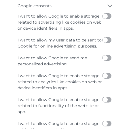
II. Procedimientos de obtención
Google consents
I want to allow Google to enable storage
III. Plazos y documentación requerida
related to advertising like cookies on web
IV. Riesgos de incumplimiento y buenas prácticas
or device identifiers in apps.
V. Employer of Record – EoR
I want to allow my user data to be sent to
Google for online advertising purposes.
12:55
Instalación del empleado y su familia
I want to allow Google to send me
personalized advertising.
I. Alojamiento, escolarización, etc.
I want to allow Google to enable storage
II. Adaptación cultural y acompañamiento familiar
related to analytics like cookies on web or
device identifiers in apps.
13:05
Seguridad Social y Fiscalidad
I want to allow Google to enable storage
related to functionality of the website or
I. Convenio de Seguridad Social España–Turquía
app.
II. Principales implicaciones fiscales en España
I want to allow Google to enable storage